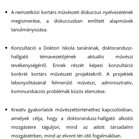
A nemzetközi kortárs művészeti diskurzus nyelvezetének
Z
megismerése, a diskurzusban említett alapművek
tanulmányozása.
Konzultáció a Doktori Iskola tanárának, doktorandusz-
hallgató témavezetőjének aktuális művészi
tevékenységéről. Ennek részét képezi konzultáció
konkrét kortárs művészeti projektekről. A projektek
lebonyolításánál felmerülő művészi, adminisztratív,
kommunikációs problémák közös elemzése.
Kreatív gyakorlatok művészettörténethez kapcsolódóan,
amelyek célja, hogy a doktorandusz-hallgató alkotói
mozgástere táguljon, mind az adott társadalmi
mozgástérben, mind az elvont tér-idő fogalmakban.