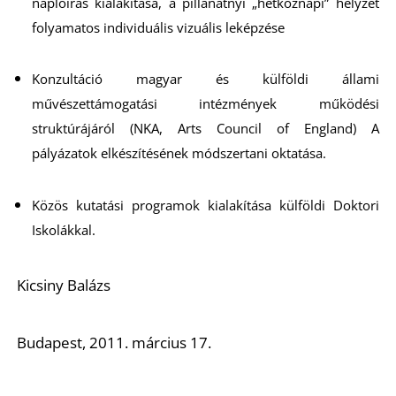
E
naplóírás kialakítása, a pillanatnyi „hétköznapi” helyzet
folyamatos individuális vizuális leképzése
Konzultáció magyar és külföldi állami
művészettámogatási intézmények működési
struktúrájáról (NKA, Arts Council of England) A
pályázatok elkészítésének módszertani oktatása.
Közös kutatási programok kialakítása külföldi Doktori
Iskolákkal.
K
Kicsiny Balázs
Budapest, 2011. március 17.