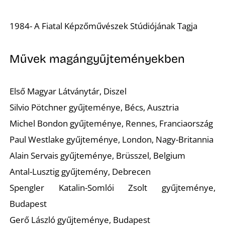
1984- A Fiatal Képzőművészek Stúdiójának Tagja
I
Művek magángyűjteményekben
Első Magyar Látványtár, Diszel
Silvio Pötchner gyűjteménye, Bécs, Ausztria
Michel Bondon gyűjteménye, Rennes, Franciaország
Paul Westlake gyűjteménye, London, Nagy-Britannia
Alain Servais gyűjteménye, Brüsszel, Belgium
Antal-Lusztig gyűjtemény, Debrecen
Spengler Katalin-Somlói Zsolt gyűjteménye,
Budapest
Gerő László gyűjteménye, Budapest