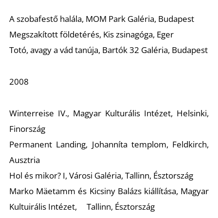
K
A szobafestő halála,
MOM Park Galéria, Budapest
Megszakított földetérés,
Kis zsinagóga, Eger
Totó, avagy a vád tanúja,
Bartók 32 Galéria, Budapest
2008
Winterreise IV.,
Magyar Kulturális Intézet, Helsinki,
Finország
Permanent Landing
, Johanníta templom, Feldkirch,
Ausztria
Hol és mikor? I
, Városi Galéria, Tallinn, Észtország
Marko Mäetamm és Kicsiny Balázs kiállítása
, Magyar
Kultuirális Intézet, Tallinn, Észtország