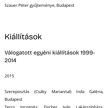
Szauer Péter gyűjteménye, Budapest
S
Kiállítások
Válogatott egyéni kiállítások 1999-
2014
2015
Szereposztás
(Csáky Mariannal) Inda Galéria,
Budapest
Terra Incognita,
Fischer Iván Lakásszínháza,