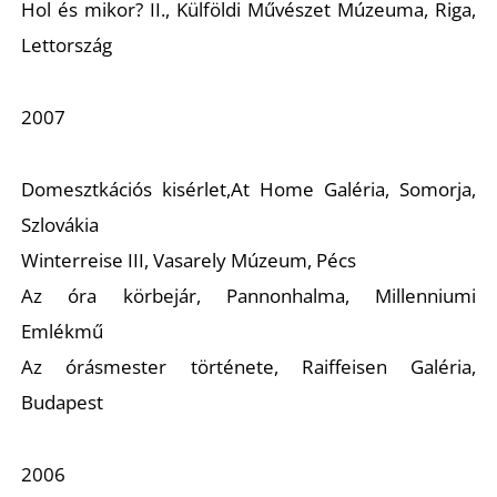
É
Hol és mikor? II.
, Külföldi Művészet Múzeuma, Riga,
Lettország
2007
Domesztkációs kisérlet,
At Home Galéria, Somorja,
Szlovákia
P
Winterreise III
, Vasarely Múzeum, Pécs
Az óra körbejár,
Pannonhalma, Millenniumi
Emlékmű
Az órásmester története
, Raiffeisen Galéria,
Budapest
2006