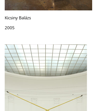
K
Kicsiny Balázs
2005