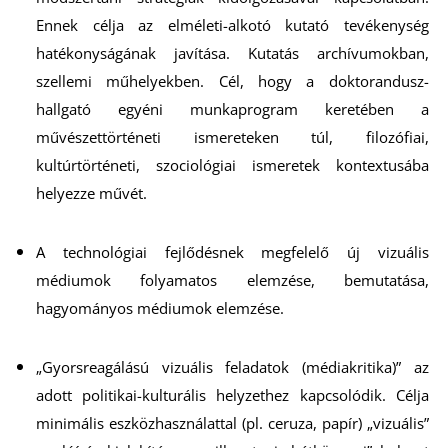
K
Ennek célja az elméleti-alkotó kutató tevékenység
hatékonyságának javítása. Kutatás archívumokban,
szellemi műhelyekben. Cél, hogy a doktorandusz-
hallgató egyéni munkaprogram keretében a
művészettörténeti ismereteken túl, filozófiai,
kultúrtörténeti, szociológiai ismeretek kontextusába
helyezze művét.
A technológiai fejlődésnek megfelelő új vizuális
médiumok folyamatos elemzése, bemutatása,
hagyományos médiumok elemzése.
„Gyorsreagálású vizuális feladatok (médiakritika)” az
adott politikai-kulturális helyzethez kapcsolódik. Célja
minimális eszközhasználattal (pl. ceruza, papír) „vizuális”