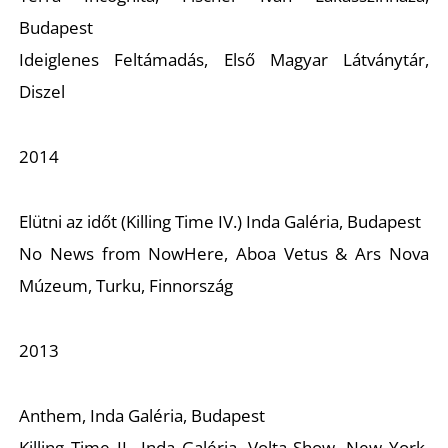
Budapest
Ideiglenes Feltámadás
, Első Magyar Látványtár,
Diszel
2014
Elütni az időt (Killing Time IV.)
Inda Galéria, Budapest
No News from NowHere,
Aboa Vetus & Ars Nova
Múzeum, Turku, Finnország
2013
Anthem,
Inda Galéria, Budapest
Killing Time II.,
Inda Galéria, Volta Show, New York,