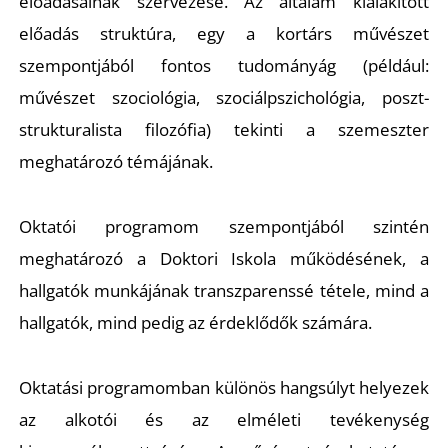
T
előadásainak szervezése. Az általam kialakított
előadás struktúra, egy a kortárs művészet
szempontjából fontos tudományág (például:
művészet szociológia, szociálpszichológia, poszt-
strukturalista filozófia) tekinti a szemeszter
meghatározó témájának.
A
Oktatói programom szempontjából szintén
meghatározó a Doktori Iskola működésének, a
hallgatók munkájának transzparenssé tétele, mind a
hallgatók, mind pedig az érdeklődők számára.
Oktatási programomban különös hangsúlyt helyezek
az alkotói és az elméleti tevékenység