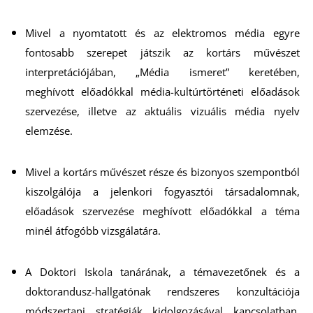
É
Mivel a nyomtatott és az elektromos média egyre
fontosabb szerepet játszik az kortárs művészet
interpretációjában, „Média ismeret” keretében,
meghívott előadókkal média-kultúrtörténeti előadások
szervezése, illetve az aktuális vizuális média nyelv
elemzése.
Mivel a kortárs művészet része és bizonyos szempontból
kiszolgálója a jelenkori fogyasztói társadalomnak,
előadások szervezése meghívott előadókkal a téma
minél átfogóbb vizsgálatára.
A Doktori Iskola tanárának, a témavezetőnek és a
doktorandusz-hallgatónak rendszeres konzultációja
módszertani stratégiák kidolgozásával kapcsolatban.