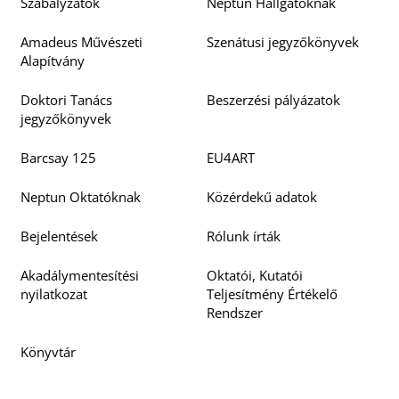
Szabályzatok
Neptun Hallgatóknak
Amadeus Művészeti
Szenátusi jegyzőkönyvek
Alapítvány
Doktori Tanács
Beszerzési pályázatok
jegyzőkönyvek
Barcsay 125
EU4ART
Neptun Oktatóknak
Közérdekű adatok
Bejelentések
Rólunk írták
Akadálymentesítési
Oktatói, Kutatói
nyilatkozat
Teljesítmény Értékelő
Rendszer
Könyvtár