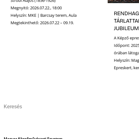
Strobl Alajos (1856-1926)
Megnyitó: 2026.07.22., 18:00
RENDHAG
Helyszín: MKE | Barcsay terem, Aula
TÁRLATTAL
Megtekinthető: 2026.07.22 – 09.19.
JUBILEUM
A Képző epresk
Időpont: 2025
órában látog
Helyszín: Ma
Epreskert, ker
Magyar Képzőművészeti Egyetem
Szociális média