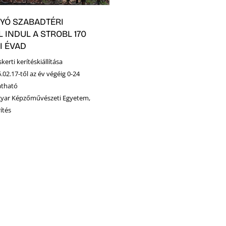
YÓ SZABADTÉRI
 INDUL A STROBL 170
I ÉVAD
erti kerítéskiállítása
.02.17-től az év végéig 0-24
atható
gyar Képzőművészeti Egyetem,
ítés