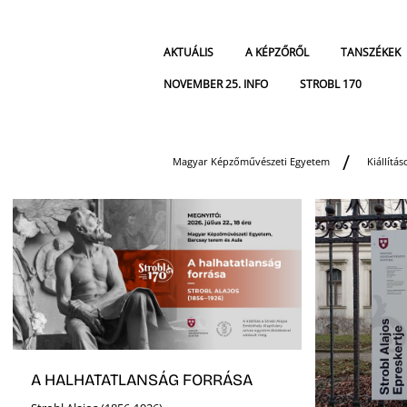
AKTUÁLIS
A KÉPZŐRŐL
TANSZÉKEK
NOVEMBER 25. INFO
STROBL 170
Magyar Képzőművészeti Egyetem
Kiállítás
A HALHATATLANSÁG FORRÁSA