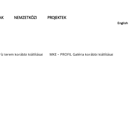
AK
NEMZETKÖZI
PROJEKTEK
English
íz terem korábbi kiállításai
MKE – PROFIL Galéria korábbi kiállításai