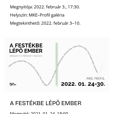
Megnyitója: 2022. február 3., 17:30.
K
Helyszín: MKE–Profil galéria
Megtekinthető: 2022. február 3–10.
A FESTÉKBE LÉPŐ EMBER
Megnyitó: 2021. 01. 24. 18:00