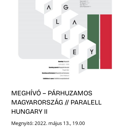
E
K
MEGHÍVÓ – PÁRHUZAMOS
MAGYARORSZÁG // PARALELL
HUNGARY II
Megnyitó: 2022. május 13., 19.00