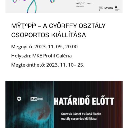
K
MŸṬ⁰PĪª – A GYŐRFFY OSZTÁLY
CSOPORTOS KIÁLLÍTÁSA
Megnyitó: 2023. 11. 09., 20:00
Helyszín: MKE Profil Galéria
Megtekinthető: 2023. 11. 10– 25.