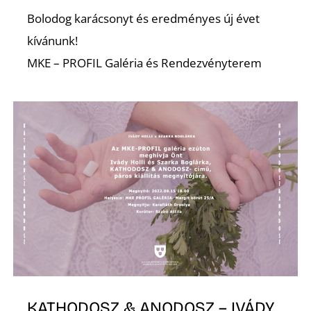
Bolodog karácsonyt és eredményes új évet
kívánunk!
MKE – PROFIL Galéria és Rendezvényterem
S
KATHODOSZ & ANODOSZ – IVÁDY