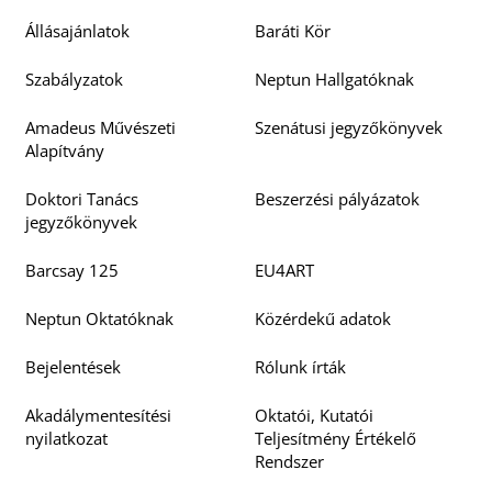
Állásajánlatok
Baráti Kör
Szabályzatok
Neptun Hallgatóknak
Amadeus Művészeti
Szenátusi jegyzőkönyvek
Alapítvány
Doktori Tanács
Beszerzési pályázatok
jegyzőkönyvek
Barcsay 125
EU4ART
Neptun Oktatóknak
Közérdekű adatok
Bejelentések
Rólunk írták
Akadálymentesítési
Oktatói, Kutatói
nyilatkozat
Teljesítmény Értékelő
Rendszer