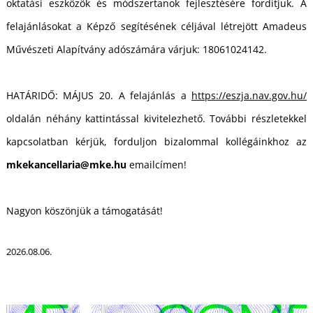
oktatási eszközök és módszertanok fejlesztésére fordítjuk. A
felajánlásokat a Képző segítésének céljával létrejött Amadeus
Művészeti Alapítvány adószámára várjuk: 18061024142.
HATÁRIDŐ: MÁJUS 20. A felajánlás a
https://eszja.nav.gov.hu/
L
oldalán néhány kattintással kivitelezhető. További részletekkel
kapcsolatban kérjük, forduljon bizalommal kollégáinkhoz az
mkekancellaria@mke.hu
emailcímen!
Nagyon köszönjük a támogatását!
2026.08.06.