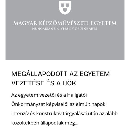
K
MEGÁLLAPODOTT AZ EGYETEM
VEZETÉSE ÉS A HÖK
Az egyetem vezetői és a Hallgatói
Önkormányzat képviselői az elmúlt napok
intenzív és konstruktív tárgyalásai után az alább
közöltekben állapodtak meg...