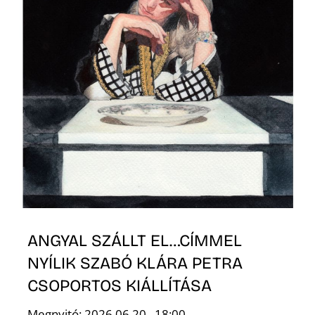
T
A
ANGYAL SZÁLLT EL…CÍMMEL
NYÍLIK SZABÓ KLÁRA PETRA
CSOPORTOS KIÁLLÍTÁSA
Megnyitó: 2026.06.20., 18:00