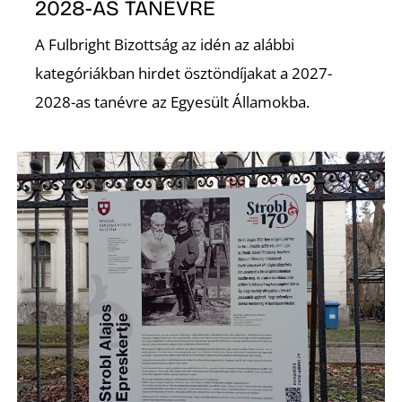
É
2028-AS TANÉVRE
A Fulbright Bizottság az idén az alábbi
kategóriákban hirdet ösztöndíjakat a 2027-
2028-as tanévre az Egyesült Államokba.