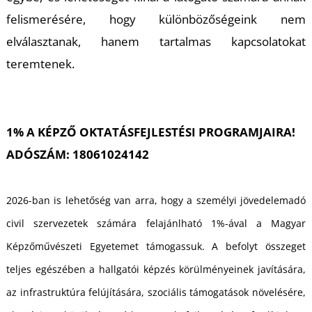
U
felismerésére, hogy különbözőségeink nem
elválasztanak, hanem tartalmas kapcsolatokat
teremtenek.
1% A KÉPZŐ OKTATÁSFEJLESTÉSI PROGRAMJAIRA!
Á
ADÓSZÁM: 18061024142
2026-ban is lehetőség van arra, hogy a személyi jövedelemadó
civil szervezetek számára felajánlható 1%-ával a Magyar
Képzőművészeti Egyetemet támogassuk. A befolyt összeget
teljes egészében a hallgatói képzés körülményeinek javítására,
az infrastruktúra felújítására, szociális támogatások növelésére,