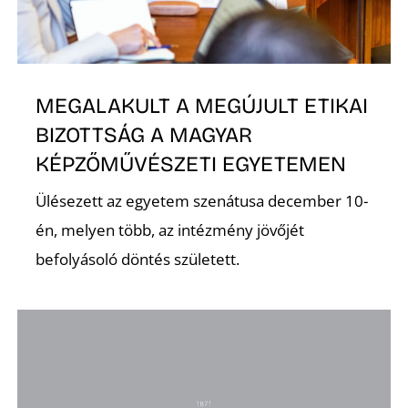
O
MEGALAKULT A MEGÚJULT ETIKAI
BIZOTTSÁG A MAGYAR
KÉPZŐMŰVÉSZETI EGYETEMEN
Ülésezett az egyetem szenátusa december 10-
én, melyen több, az intézmény jövőjét
befolyásoló döntés született.