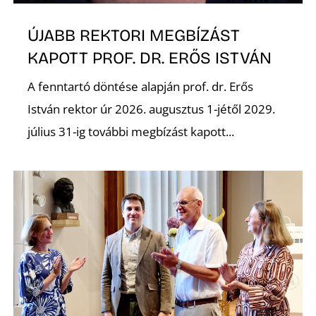
É
ÚJABB REKTORI MEGBÍZÁST
KAPOTT PROF. DR. ERŐS ISTVÁN
A fenntartó döntése alapján prof. dr. Erős
István rektor úr 2026. augusztus 1-jétől 2029.
július 31-ig további megbízást kapott...
P