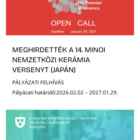
E
MEGHIRDETTÉK A 14. MINOI
NEMZETKÖZI KERÁMIA
VERSENYT (JAPÁN)
PÁLYÁZATI FELHÍVÁS
K
Pályázati határidő:2026.02.02 – 2027.01.29.