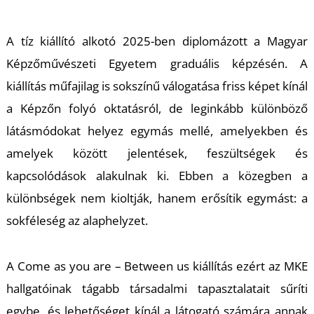
T
A tíz kiállító alkotó 2025-ben diplomázott a Magyar
Képzőművészeti Egyetem graduális képzésén. A
kiállítás műfajilag is sokszínű válogatása friss képet kínál
a Képzőn folyó oktatásról, de leginkább különböző
látásmódokat helyez egymás mellé, amelyekben és
amelyek között jelentések, feszültségek és
kapcsolódások alakulnak ki. Ebben a közegben a
különbségek nem kioltják, hanem erősítik egymást: a
sokféleség az alaphelyzet.
A Come as you are – Between us kiállítás ezért az MKE
hallgatóinak tágabb társadalmi tapasztalatait sűríti
egybe, és lehetőséget kínál a látogató számára annak