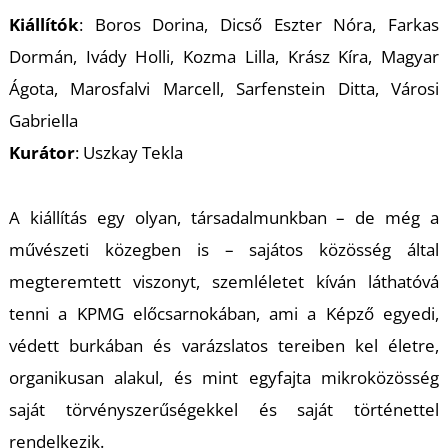
K
Kiállítók
: Boros Dorina, Dicső Eszter Nóra, Farkas
Dormán, Ivády Holli, Kozma Lilla, Krász Kíra, Magyar
Ágota, Marosfalvi Marcell, Sarfenstein Ditta, Városi
Gabriella
Kurátor
: Uszkay Tekla
A kiállítás egy olyan, társadalmunkban – de még a
művészeti közegben is – sajátos közösség által
megteremtett viszonyt, szemléletet kíván láthatóvá
tenni a KPMG előcsarnokában, ami a Képző egyedi,
védett burkában és varázslatos tereiben kel életre,
organikusan alakul, és mint egyfajta mikroközösség
saját törvényszerűségekkel és saját történettel
rendelkezik.