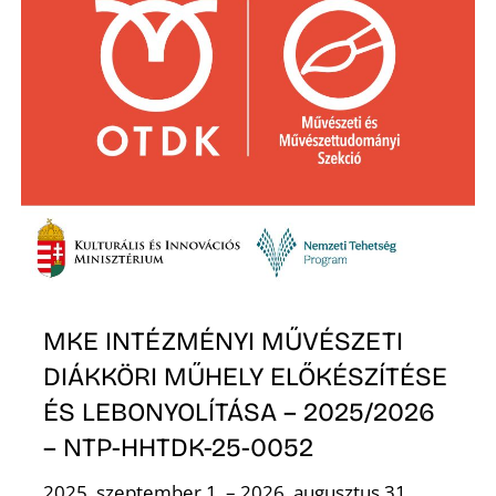
A
MKE INTÉZMÉNYI MŰVÉSZETI
DIÁKKÖRI MŰHELY ELŐKÉSZÍTÉSE
ÉS LEBONYOLÍTÁSA – 2025/2026
– NTP-HHTDK-25-0052
2025. szeptember 1. – 2026. augusztus 31