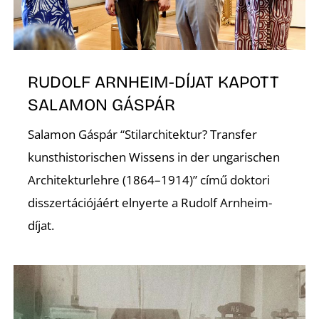
RUDOLF ARNHEIM-DÍJAT KAPOTT
SALAMON GÁSPÁR
Z
Salamon Gáspár “Stilarchitektur? Transfer
kunsthistorischen Wissens in der ungarischen
Architekturlehre (1864–1914)” című doktori
disszertációjáért elnyerte a Rudolf Arnheim-
díjat.