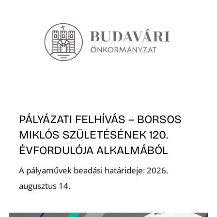
E
PÁLYÁZATI FELHÍVÁS – BORSOS
K
MIKLÓS SZÜLETÉSÉNEK 120.
ÉVFORDULÓJA ALKALMÁBÓL
A pályaművek beadási határideje: 2026.
augusztus 14.