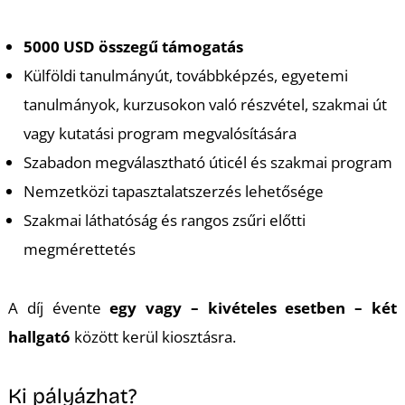
K
5000 USD összegű támogatás
Külföldi tanulmányút, továbbképzés, egyetemi
tanulmányok, kurzusokon való részvétel, szakmai út
vagy kutatási program megvalósítására
Szabadon megválasztható úticél és szakmai program
Nemzetközi tapasztalatszerzés lehetősége
Szakmai láthatóság és rangos zsűri előtti
megmérettetés
A díj évente
egy vagy – kivételes esetben – két
hallgató
között kerül kiosztásra.
Ki pályázhat?