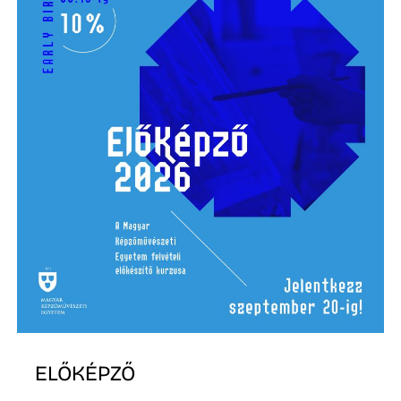
S
ELŐKÉPZŐ