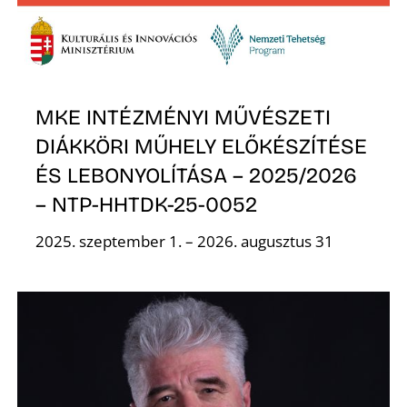
R
MKE INTÉZMÉNYI MŰVÉSZETI
DIÁKKÖRI MŰHELY ELŐKÉSZÍTÉSE
ÉS LEBONYOLÍTÁSA – 2025/2026
– NTP-HHTDK-25-0052
2025. szeptember 1. – 2026. augusztus 31