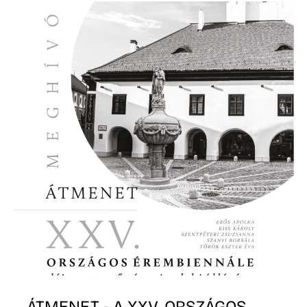
Z
ÁTMENET - A XXV. ORSZÁGOS