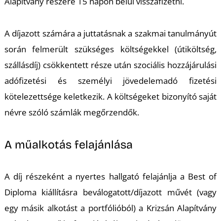
Alapítvány részére 15 napon belül visszafizetni.
A díjazott számára a juttatásnak a szakmai tanulmányút
során felmerült szükséges költségekkel (útiköltség,
szállásdíj) csökkentett része után szociális hozzájárulási
adófizetési és személyi jövedelemadó fizetési
kötelezettsége keletkezik. A költségeket bizonyító saját
névre szóló számlák megőrzendők.
A műalkotás felajánlása
A díj részeként a nyertes hallgató felajánlja a Best of
Diploma kiállításra beválogatott/díjazott művét (vagy
egy másik alkotást a portfólióból) a Krizsán Alapítvány