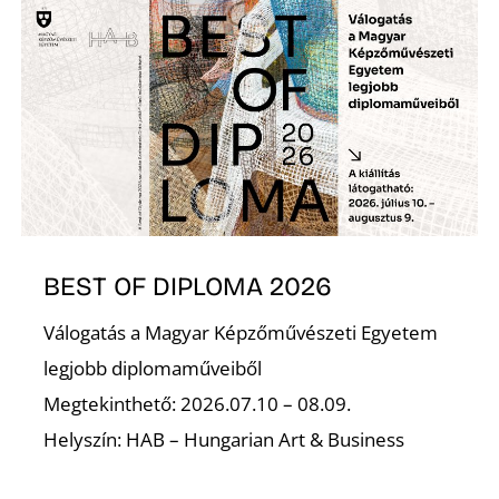
É
P
BEST OF DIPLOMA 2026
Válogatás a Magyar Képzőművészeti Egyetem
legjobb diplomaműveiből
Megtekinthető: 2026.07.10 – 08.09.
Helyszín: HAB – Hungarian Art & Business