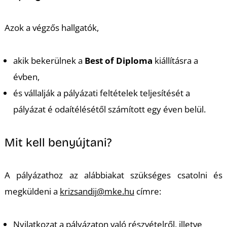
T
Azok a végzős hallgatók,
akik bekerülnek a
Best of Diploma
kiállításra a
évben,
és vállalják a pályázati feltételek teljesítését a
pályázat é odaítélésétől számított egy éven belül.
Mit kell benyújtani?
A pályázathoz az alábbiakat szükséges csatolni és
megküldeni a
krizsandij@mke.hu
címre:
Nyilatkozat a pályázaton való részvételről, illetve