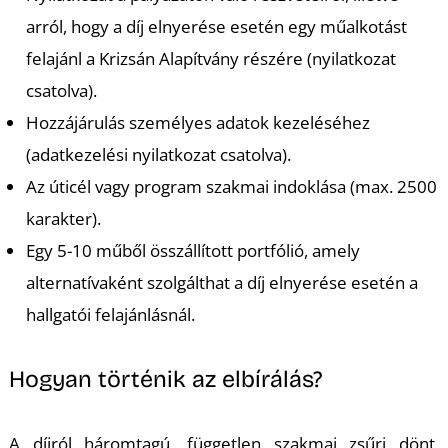
U
arról, hogy a díj elnyerése esetén egy műalkotást
felajánl a Krizsán Alapítvány részére (nyilatkozat
csatolva).
Hozzájárulás személyes adatok kezeléséhez
(adatkezelési nyilatkozat csatolva).
Az úticél vagy program szakmai indoklása (max. 2500
Á
karakter).
Egy 5-10 műből összállított portfólió, amely
alternatívaként szolgálthat a díj elnyerése esetén a
hallgatói felajánlásnál.
Hogyan történik az elbírálás?
A díjról háromtagú, független szakmai zsűri dönt,