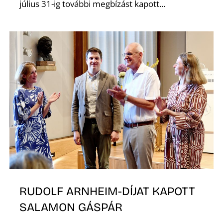
L
július 31-ig további megbízást kapott...
RUDOLF ARNHEIM-DÍJAT KAPOTT
SALAMON GÁSPÁR