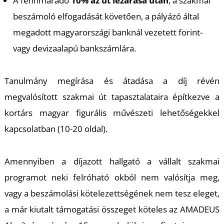
A fennmaradó
10% az út lezárása után
, a szakmai
beszámoló elfogadását követően, a pályázó által
S
megadott magyarországi banknál vezetett forint-
vagy devizaalapú bankszámlára.
Tanulmány megírása és átadása a díj révén
megvalósított szakmai út tapasztalataira építkezve a
kortárs magyar figurális művészeti lehetőségekkel
kapcsolatban (10-20 oldal).
Amennyiben a díjazott hallgató a vállalt szakmai
programot neki felróható okból nem valósítja meg,
vagy a beszámolási kötelezettségének nem tesz eleget,
a már kiutalt támogatási összeget köteles az AMADEUS