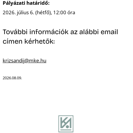
A
Pályázati határidő:
2026. július 6. (hétfő), 12:00 óra
További információk az alábbi email
címen kérhetők:
krizsandij@mke.hu
2026.08.09.