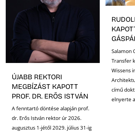
RUDOL
KAPOT
GÁSP
Salamon G
Transfer 
Wissens i
ÚJABB REKTORI
Architekt
MEGBÍZÁST KAPOTT
című dokto
PROF. DR. ERŐS ISTVÁN
elnyerte 
A fenntartó döntése alapján prof.
dr. Erős István rektor úr 2026.
augusztus 1-jétől 2029. július 31-ig