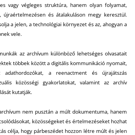
s vagy végleges struktúra, hanem olyan folyamat,
, újraértelmezésen és átalakuláson megy keresztül.
olja a jelen, a technológiai környezet és az, ahogyan a
nek vele.
 munkák az archívum különböző lehetséges olvasatait
ojektek többek között a digitális kommunikáció nyomait,
t adathordozókat, a reenactment és újrajátszás
zuális közösségi gyakorlatokat, valamint az archív
lását kutatják.
 archívum nem pusztán a múlt dokumentuma, hanem
pcsolódásokat, közösségeket és értelmezéseket hozhat
lítás célja, hogy párbeszédet hozzon létre múlt és jelen