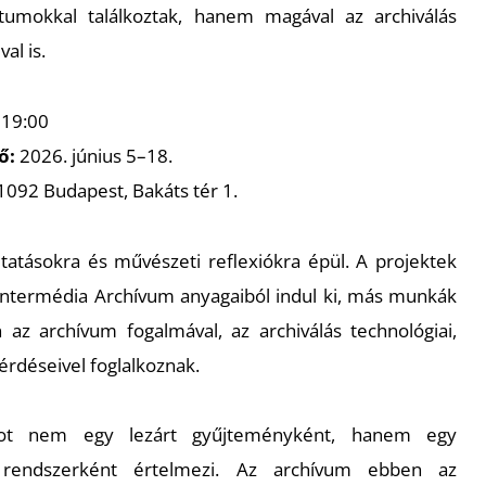
umokkal találkoztak, hanem magával az archiválás
al is.
 19:00
tő:
2026. június 5–18.
1092 Budapest, Bakáts tér 1.
kutatásokra és művészeti reflexiókra épül. A projektek
 Intermédia Archívum anyagaiból indul ki, más munkák
az archívum fogalmával, az archiválás technológiai,
érdéseivel foglalkoznak.
umot nem egy lezárt gyűjteményként, hanem egy
ó rendszerként értelmezi. Az archívum ebben az