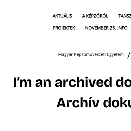
AKTUÁLIS
A KÉPZŐRŐL
TANS
PROJEKTEK
NOVEMBER 25. INFO
Magyar Képzőművészeti Egyetem
I’m an archived d
Archív do