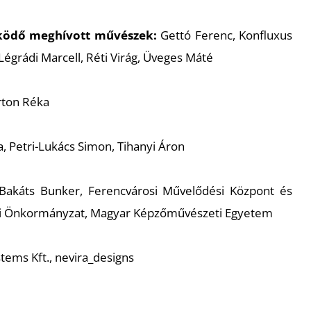
űködő meghívott művészek:
Gettó Ferenc, Konfluxus
 Légrádi Marcell, Réti Virág, Üveges Máté
rton Réka
, Petri-Lukács Simon, Tihanyi Áron
akáts Bunker, Ferencvárosi Művelődési Központ és
si Önkormányzat, Magyar Képzőművészeti Egyetem
tems Kft., nevira_designs