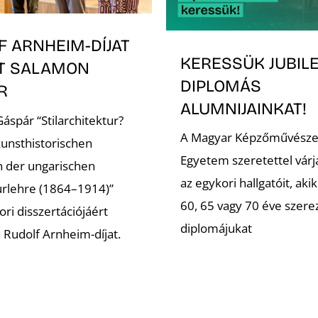
F ARNHEIM-DÍJAT
KERESSÜK JUBIL
T SALAMON
DIPLOMÁS
ÁR
ALUMNIJAINKAT!
áspár “Stilarchitektur?
A Magyar Képzőművésze
kunsthistorischen
Egyetem szeretettel várj
n der ungarischen
az egykori hallgatóit, akik
urlehre (1864–1914)”
60, 65 vagy 70 éve szer
ri disszertációjáért
diplomájukat
a Rudolf Arnheim-díjat.