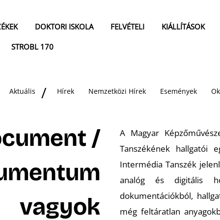
ZÉKEK
DOKTORI ISKOLA
FELVÉTELI
KIÁLLÍTÁSOK
STROBL 170
Aktuális
Hírek
Nemzetközi Hírek
Események
Ok
ocument /
A Magyar Képzőművésze
Tanszékének hallgatói 
kumentum
Intermédia Tanszék jelen
analóg és digitális h
dokumentációkból, hallga
vagyok
még feltáratlan anyagok