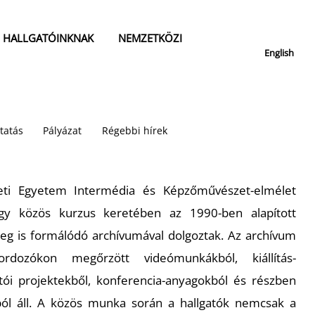
HALLGATÓINKNAK
NEMZETKÖZI
English
tatás
Pályázat
Régebbi hírek
ti Egyetem Intermédia és Képzőművészet-elmélet
egy közös kurzus keretében az 1990-ben alapított
leg is formálódó archívumával dolgoztak. Az archívum
ordozókon megőrzött videómunkákból, kiállítás-
tói projektekből, konferencia-anyagokból és részben
ból áll. A közös munka során a hallgatók nemcsak a