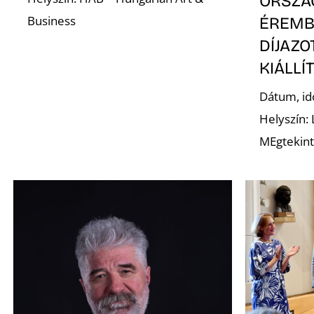
ORSZÁ
Business
ÉREMB
DÍJAZ
KIÁLLÍ
Dátum, id
Helyszín:
MEgtekint