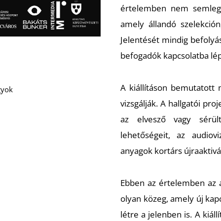
értelemben nem semlege
amely állandó szelekción
Jelentését mindig befolyás
befogadók kapcsolatba lép
A kiállításon bemutatott
gyok
vizsgálják. A hallgatói pr
az elvesző vagy sérül
lehetőségeit, az audiovi
anyagok kortárs újraaktivá
Ebben az értelemben az
olyan közeg, amely új ka
létre a jelenben is. A kiál