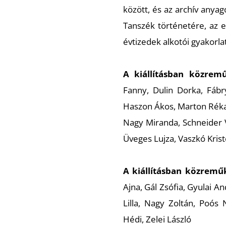
között, és az archív anya
Tanszék történetére, az 
évtizedek alkotói gyakorlat
A kiállításban közrem
Fanny, Dulin Dorka, Fábr
Haszon Ákos, Marton Réka
Nagy Miranda, Schneider V
Üveges Lujza, Vaszkó Kris
A kiállításban közremű
Ajna, Gál Zsófia, Gyulai A
Lilla, Nagy Zoltán, Poós 
Hédi, Zelei László