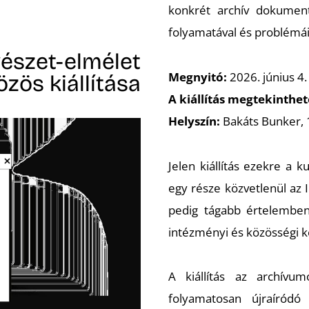
konkrét archív dokument
folyamatával és problémáiv
észet-elmélet
Megnyitó:
2026. június 4.
zös kiállítása
A kiállítás megtekinthe
Helyszín:
Bakáts Bunker, 
Jelen kiállítás ezekre a 
egy része közvetlenül az
pedig tágabb értelemben 
intézményi és közösségi k
A kiállítás az archív
folyamatosan újraíród