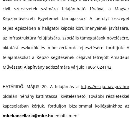
civil szervezetek számára felajánlható 1%-ával a Magyar
Képzőművészeti Egyetemet támogassuk. A befolyt összeget
teljes egészében a hallgatói képzés körülményeinek javítására,
az infrastruktúra felújítására, szociális támogatások növelésére,
L
oktatási eszközök és módszertanok fejlesztésére fordítjuk. A
felajánlásokat a Képző segítésének céljával létrejött Amadeus
Művészeti Alapítvány adószámára várjuk: 18061024142.
HATÁRIDŐ: MÁJUS 20. A felajánlás a
https://eszja.nav.gov.hu/
oldalán néhány kattintással kivitelezhető. További részletekkel
kapcsolatban kérjük, forduljon bizalommal kollégáinkhoz az
mkekancellaria@mke.hu
emailcímen!