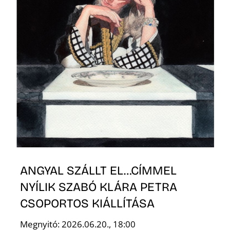
T
A
ANGYAL SZÁLLT EL…CÍMMEL
NYÍLIK SZABÓ KLÁRA PETRA
CSOPORTOS KIÁLLÍTÁSA
Megnyitó: 2026.06.20., 18:00