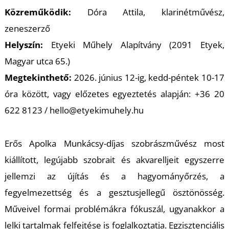
K
Közreműködik:
Dóra Attila, klarinétművész,
zeneszerző
Helyszín:
Etyeki Műhely Alapítvány (2091 Etyek,
Magyar utca 65.)
Megtekinthető:
2026. június 12-ig, kedd-péntek 10-17
óra között, vagy előzetes egyeztetés alapján: +36 20
622 8123 / hello@etyekimuhely.hu
Erős Apolka Munkácsy-díjas szobrászművész most
kiállított, legújabb szobrait és akvarelljeit egyszerre
jellemzi az újítás és a hagyományőrzés, a
fegyelmezettség és a gesztusjellegű ösztönösség.
Műveivel formai problémákra fókuszál, ugyanakkor a
lelki tartalmak felfejtése is foglalkoztatja. Egzisztenciális