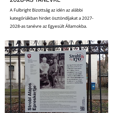
É
A Fulbright Bizottság az idén az alábbi
kategóriákban hirdet ösztöndíjakat a 2027-
2028-as tanévre az Egyesült Államokba.