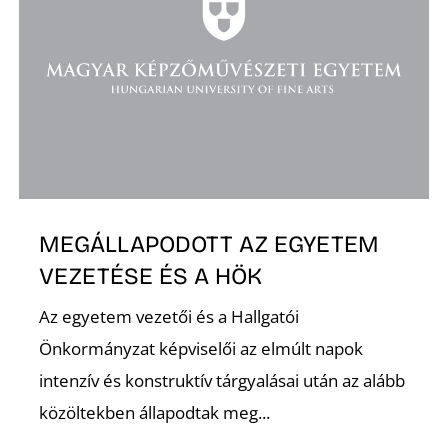
K
MEGÁLLAPODOTT AZ EGYETEM
VEZETÉSE ÉS A HÖK
Az egyetem vezetői és a Hallgatói
Önkormányzat képviselői az elmúlt napok
intenzív és konstruktív tárgyalásai után az alább
közöltekben állapodtak meg...