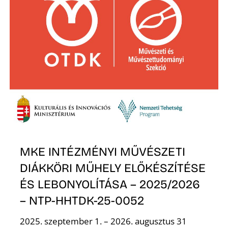
A
MKE INTÉZMÉNYI MŰVÉSZETI
DIÁKKÖRI MŰHELY ELŐKÉSZÍTÉSE
ÉS LEBONYOLÍTÁSA – 2025/2026
– NTP-HHTDK-25-0052
2025. szeptember 1. – 2026. augusztus 31