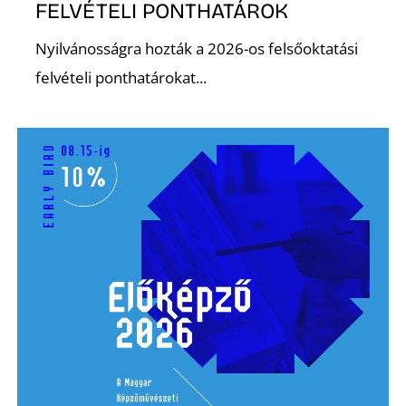
L
FELVÉTELI PONTHATÁROK
Nyilvánosságra hozták a 2026-os felsőoktatási
felvételi ponthatárokat...