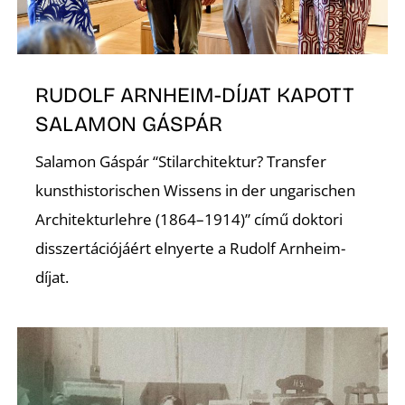
RUDOLF ARNHEIM-DÍJAT KAPOTT
SALAMON GÁSPÁR
Z
Salamon Gáspár “Stilarchitektur? Transfer
kunsthistorischen Wissens in der ungarischen
Architekturlehre (1864–1914)” című doktori
disszertációjáért elnyerte a Rudolf Arnheim-
díjat.