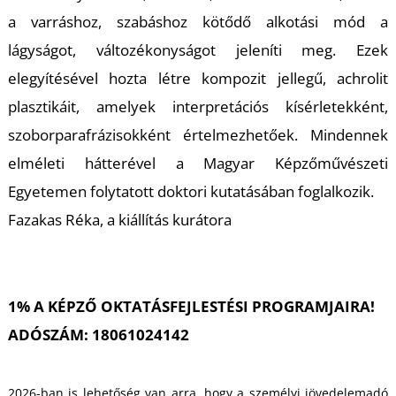
U
a varráshoz, szabáshoz kötődő alkotási mód a
lágyságot, változékonyságot jeleníti meg. Ezek
elegyítésével hozta létre kompozit jellegű, achrolit
plasztikáit, amelyek interpretációs kísérletekként,
szoborparafrázisokként értelmezhetőek. Mindennek
elméleti hátterével a Magyar Képzőművészeti
Á
Egyetemen folytatott doktori kutatásában foglalkozik.
Fazakas Réka, a kiállítás kurátora
1% A KÉPZŐ OKTATÁSFEJLESTÉSI PROGRAMJAIRA!
ADÓSZÁM: 18061024142
2026-ban is lehetőség van arra, hogy a személyi jövedelemadó