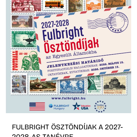
Z
FULBRIGHT ÖSZTÖNDÍJAK A 2027-
2028-AS TANÉVRE