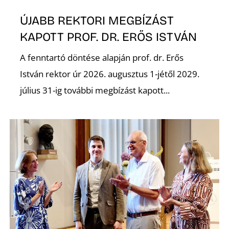
É
ÚJABB REKTORI MEGBÍZÁST
KAPOTT PROF. DR. ERŐS ISTVÁN
A fenntartó döntése alapján prof. dr. Erős
István rektor úr 2026. augusztus 1-jétől 2029.
július 31-ig további megbízást kapott...
P