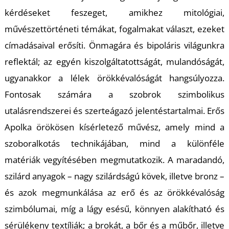
T
kérdéseket feszeget, amikhez mitológiai,
művészettörténeti témákat, fogalmakat választ, ezeket
címadásaival erősíti. Önmagára és bipoláris világunkra
reflektál; az egyén kiszolgáltatottságát, mulandóságát,
ugyanakkor a lélek örökkévalóságát hangsúlyozza.
Fontosak számára a szobrok szimbolikus
utalásrendszerei és szerteágazó jelentéstartalmai. Erős
Apolka örökösen kísérletező művész, amely mind a
szoboralkotás technikájában, mind a különféle
matériák vegyítésében megmutatkozik. A maradandó,
szilárd anyagok – nagy szilárdságú kövek, illetve bronz –
és azok megmunkálása az erő és az örökkévalóság
szimbólumai, míg a lágy esésű, könnyen alakítható és
sérülékeny textíliák; a brokát, a bőr és a műbőr, illetve