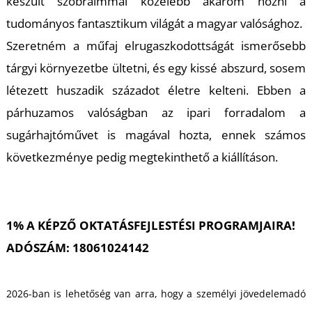
U
készült szobraimmal közelebb akarom hozni a
tudományos fantasztikum világát a magyar valósághoz.
Szeretném a műfaj elrugaszkodottságát ismerősebb
tárgyi környezetbe ültetni, és egy kissé abszurd, sosem
létezett huszadik századot életre kelteni. Ebben a
párhuzamos valóságban az ipari forradalom a
sugárhajtóművet is magával hozta, ennek számos
Á
következménye pedig megtekinthető a kiállításon.
1% A KÉPZŐ OKTATÁSFEJLESTÉSI PROGRAMJAIRA!
ADÓSZÁM: 18061024142
2026-ban is lehetőség van arra, hogy a személyi jövedelemadó