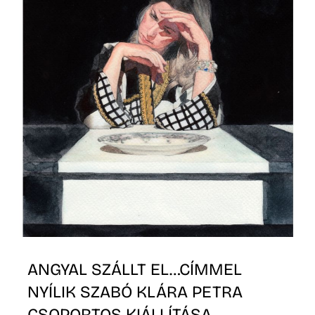
T
A
ANGYAL SZÁLLT EL…CÍMMEL
NYÍLIK SZABÓ KLÁRA PETRA
CSOPORTOS KIÁLLÍTÁSA