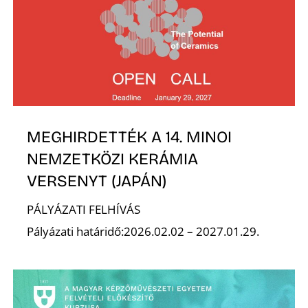
E
MEGHIRDETTÉK A 14. MINOI
NEMZETKÖZI KERÁMIA
VERSENYT (JAPÁN)
K
PÁLYÁZATI FELHÍVÁS
Pályázati határidő:2026.02.02 – 2027.01.29.