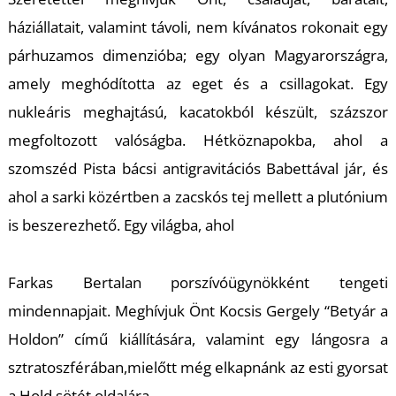
K
háziállatait, valamint távoli, nem kívánatos rokonait egy
párhuzamos dimenzióba; egy olyan Magyarországra,
amely meghódította az eget és a csillagokat. Egy
nukleáris meghajtású, kacatokból készült, százszor
megfoltozott valóságba. Hétköznapokba, ahol a
szomszéd Pista bácsi antigravitációs Babettával jár, és
ahol a sarki közértben a zacskós tej mellett a plutónium
is beszerezhető. Egy világba, ahol
Farkas Bertalan porszívóügynökként tengeti
mindennapjait. Meghívjuk Önt Kocsis Gergely “Betyár a
Holdon” című kiállítására, valamint egy lángosra a
sztratoszférában,mielőtt még elkapnánk az esti gyorsat
a Hold sötét oldalára.