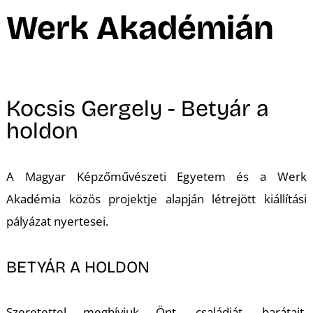
A
Werk Akadémián
Kocsis Gergely - Betyár a
holdon
A Magyar Képzőművészeti Egyetem és a Werk
Akadémia közös projektje alapján létrejött kiállítási
pályázat nyertesei.
BETYÁR A HOLDON
Szeretettel meghívjuk Önt, családját, barátait,