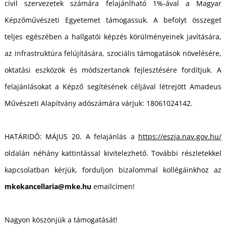
civil szervezetek számára felajánlható 1%-ával a Magyar
Képzőművészeti Egyetemet támogassuk. A befolyt összeget
teljes egészében a hallgatói képzés körülményeinek javítására,
az infrastruktúra felújítására, szociális támogatások növelésére,
oktatási eszközök és módszertanok fejlesztésére fordítjuk. A
L
felajánlásokat a Képző segítésének céljával létrejött Amadeus
Művészeti Alapítvány adószámára várjuk: 18061024142.
HATÁRIDŐ: MÁJUS 20. A felajánlás a
https://eszja.nav.gov.hu/
oldalán néhány kattintással kivitelezhető. További részletekkel
kapcsolatban kérjük, forduljon bizalommal kollégáinkhoz az
mkekancellaria@mke.hu
emailcímen!
Nagyon köszönjük a támogatását!