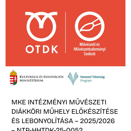
A
MKE INTÉZMÉNYI MŰVÉSZETI
DIÁKKÖRI MŰHELY ELŐKÉSZÍTÉSE
ÉS LEBONYOLÍTÁSA – 2025/2026
– NTP-HHTDK-25-0052