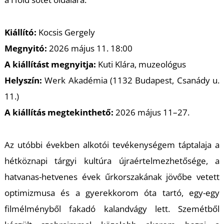
T
Kiállító:
Kocsis Gergely
Megnyitó:
2026 május 11. 18:00
A kiállítást megnyitja:
Kuti Klára, muzeológus
Helyszín:
Werk Akadémia (1132 Budapest, Csanády u.
11.)
A kiállítás megtekinthető:
2026 május 11
–
27.
Az utóbbi években alkotói tevékenységem táptalaja a
hétköznapi tárgyi kultúra újraértelmezhetősége, a
hatvanas-hetvenes évek űrkorszakának jövőbe vetett
optimizmusa és a gyerekkorom óta tartó, egy-egy
filmélményből fakadó kalandvágy lett. Szemétből