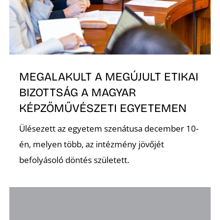
O
MEGALAKULT A MEGÚJULT ETIKAI
BIZOTTSÁG A MAGYAR
KÉPZŐMŰVÉSZETI EGYETEMEN
Ülésezett az egyetem szenátusa december 10-
én, melyen több, az intézmény jövőjét
befolyásoló döntés született.