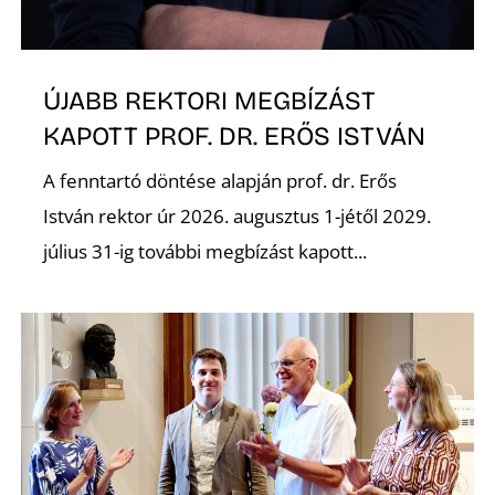
É
ÚJABB REKTORI MEGBÍZÁST
KAPOTT PROF. DR. ERŐS ISTVÁN
A fenntartó döntése alapján prof. dr. Erős
István rektor úr 2026. augusztus 1-jétől 2029.
P
július 31-ig további megbízást kapott...