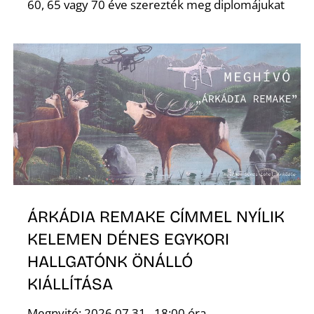
60, 65 vagy 70 éve szerezték meg diplomájukat
R
ÁRKÁDIA REMAKE CÍMMEL NYÍLIK
KELEMEN DÉNES EGYKORI
HALLGATÓNK ÖNÁLLÓ
KIÁLLÍTÁSA
Megnyitó: 2026.07.31., 18:00 óra