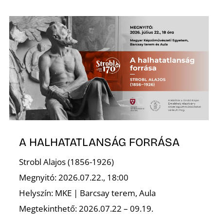
Z
Ő
A HALHATATLANSÁG FORRÁSA
Strobl Alajos (1856-1926)
Megnyitó: 2026.07.22., 18:00
Helyszín: MKE | Barcsay terem, Aula
Megtekinthető: 2026.07.22 – 09.19.