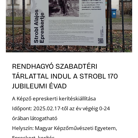
T
RENDHAGYÓ SZABADTÉRI
A
TÁRLATTAL INDUL A STROBL 170
JUBILEUMI ÉVAD
A Képző epreskerti kerítéskiállítása
Időpont: 2025.02.17-től az év végéig 0-24
órában látogatható
Helyszín: Magyar Képzőművészeti Egyetem,
Epreskert, kerítés