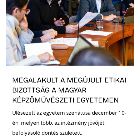
K
E
MEGALAKULT A MEGÚJULT ETIKAI
BIZOTTSÁG A MAGYAR
KÉPZŐMŰVÉSZETI EGYETEMEN
Ülésezett az egyetem szenátusa december 10-
én, melyen több, az intézmény jövőjét
befolyásoló döntés született.