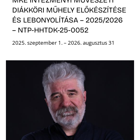
MKE INTÉZMÉNYI MŰVÉSZETI
DIÁKKÖRI MŰHELY ELŐKÉSZÍTÉSE
L
ÉS LEBONYOLÍTÁSA – 2025/2026
– NTP-HHTDK-25-0052
2025. szeptember 1. – 2026. augusztus 31