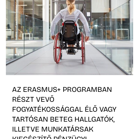
O
K
AZ ERASMUS+ PROGRAMBAN
RÉSZT VEVŐ
FOGYATÉKOSSÁGGAL ÉLŐ VAGY
TARTÓSAN BETEG HALLGATÓK,
ILLETVE MUNKATÁRSAK
KIEGÉSZÍTŐ PÉNZÜGYI