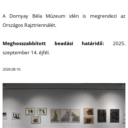
A
A Dornyay Béla Múzeum idén is megrendezi az
Országos Rajztriennálét.
Meghosszabbított beadási határidő:
2025.
szeptember 14. éjfél.
2026.08.10.