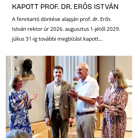
A
KAPOTT PROF. DR. ERŐS ISTVÁN
A fenntartó döntése alapján prof. dr. Erős
István rektor úr 2026. augusztus 1-jétől 2029.
július 31-ig további megbízást kapott...