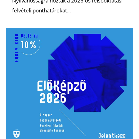
Nyilvánosságra hozták a 2026-os felsőoktatási
felvételi ponthatárokat...
R