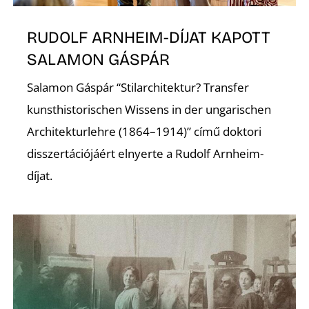
K
RUDOLF ARNHEIM-DÍJAT KAPOTT
SALAMON GÁSPÁR
Salamon Gáspár “Stilarchitektur? Transfer
kunsthistorischen Wissens in der ungarischen
Architekturlehre (1864–1914)” című doktori
disszertációjáért elnyerte a Rudolf Arnheim-
díjat.