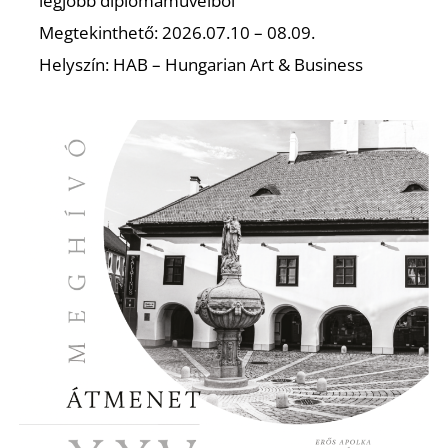
legjobb diplomaműveiből
Megtekinthető: 2026.07.10 – 08.09.
Helyszín: HAB – Hungarian Art & Business
I