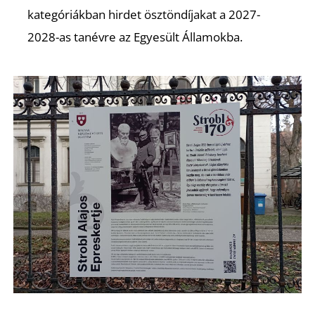
kategóriákban hirdet ösztöndíjakat a 2027-
2028-as tanévre az Egyesült Államokba.
S