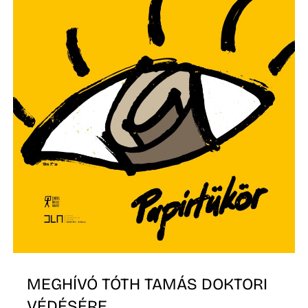
E
K
MEGHÍVÓ TÓTH TAMÁS DOKTORI
VÉDÉSÉRE