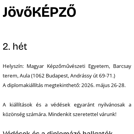
A
JövőKÉPZŐ
2. hét
Helyszín: Magyar Képzőművészeti Egyetem, Barcsay
terem, Aula (1062 Budapest, Andrássy út 69-71.)
A diplomakiállítás megtekinthető: 2026. május 26-28.
A kiállítások és a védések egyaránt nyilvánosak a
közönség számára. Mindenkit szeretettel várunk!
Védések és a diplomázó hallgatók