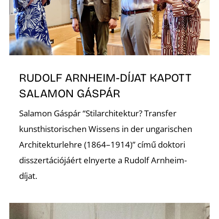
K
RUDOLF ARNHEIM-DÍJAT KAPOTT
SALAMON GÁSPÁR
Salamon Gáspár “Stilarchitektur? Transfer
kunsthistorischen Wissens in der ungarischen
Architekturlehre (1864–1914)” című doktori
disszertációjáért elnyerte a Rudolf Arnheim-
díjat.