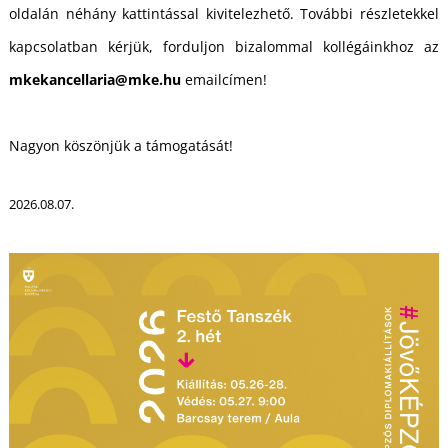
U
oldalán néhány kattintással kivitelezhető. További részletekkel
kapcsolatban kérjük, forduljon bizalommal kollégáinkhoz az
mkekancellaria@mke.hu
emailcímen!
Nagyon köszönjük a támogatását!
2026.08.07.
Á