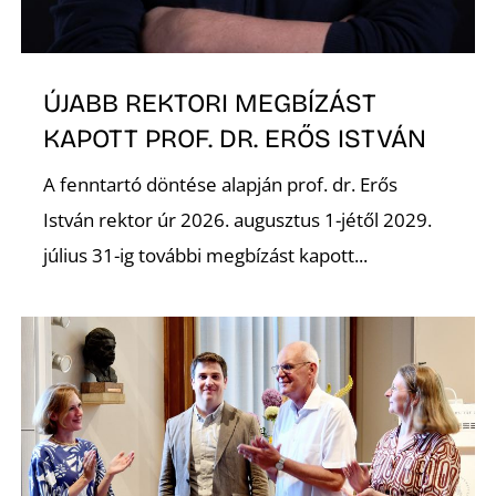
A
ÚJABB REKTORI MEGBÍZÁST
KAPOTT PROF. DR. ERŐS ISTVÁN
A fenntartó döntése alapján prof. dr. Erős
István rektor úr 2026. augusztus 1-jétől 2029.
július 31-ig további megbízást kapott...