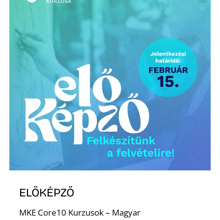
K
ELŐKÉPZŐ
MKE Core10 Kurzusok – Magyar