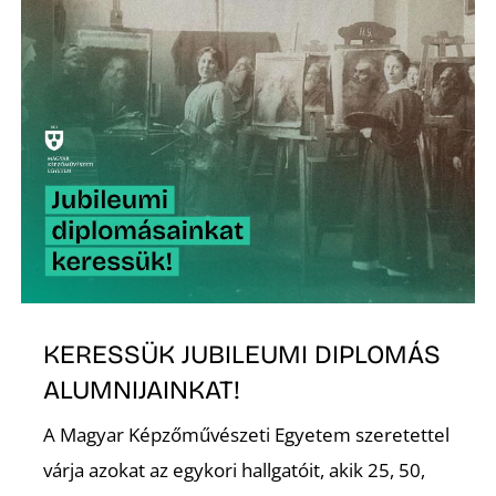
É
P
KERESSÜK JUBILEUMI DIPLOMÁS
ALUMNIJAINKAT!
A Magyar Képzőművészeti Egyetem szeretettel
várja azokat az egykori hallgatóit, akik 25, 50,