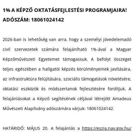
T
1% A KÉPZŐ OKTATÁSFEJLESTÉSI PROGRAMJAIRA!
ADÓSZÁM: 18061024142
2026-ban is lehetőség van arra, hogy a személyi jövedelemadó
civil szervezetek számára felajánlható 1%-ával a Magyar
Képzőművészeti Egyetemet támogassuk. A befolyt összeget
teljes egészében a hallgatói képzés körülményeinek javítására,
az infrastruktúra felújítására, szociális támogatások növelésére,
oktatási eszközök és módszertanok fejlesztésére fordítjuk. A
felajánlásokat a Képző segítésének céljával létrejött Amadeus
Művészeti Alapítvány adószámára várjuk: 18061024142.
HATÁRIDŐ: MÁJUS 20. A felajánlás a
https://eszja.nav.gov.hu/