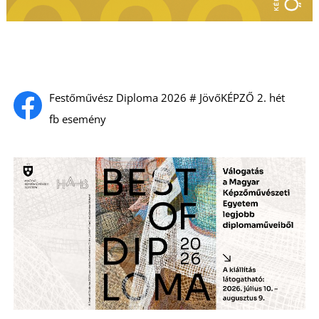
Festőművész Diploma 2026 # JövőKÉPZŐ 2. hét
L
fb esemény