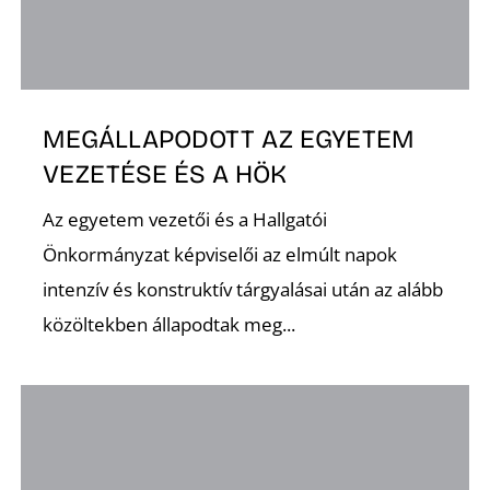
K
MEGÁLLAPODOTT AZ EGYETEM
VEZETÉSE ÉS A HÖK
Az egyetem vezetői és a Hallgatói
Önkormányzat képviselői az elmúlt napok
intenzív és konstruktív tárgyalásai után az alább
közöltekben állapodtak meg...