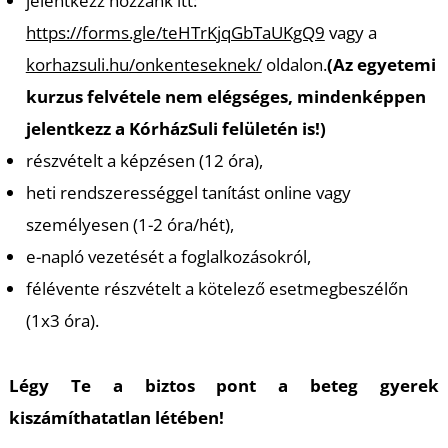
T
jelentkezz hozzánk itt:
https://forms.gle/teHTrKjqGbTaUKgQ9
vagy a
korhazsuli.hu/onkenteseknek/
oldalon.
(Az egyetemi
kurzus felvétele nem elégséges, mindenképpen
jelentkezz a KórházSuli felületén is!)
részvételt a képzésen (12 óra),
heti rendszerességgel tanítást online vagy
személyesen (1-2 óra/hét),
e-napló vezetését a foglalkozásokról,
félévente részvételt a kötelező esetmegbeszélőn
(1x3 óra).
Légy Te a biztos pont a beteg gyerek
kiszámíthatatlan létében!