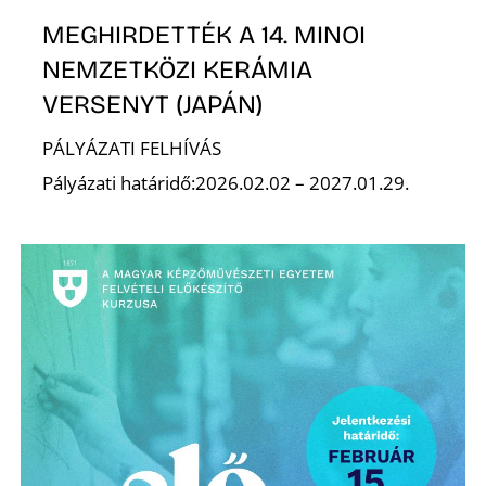
E
MEGHIRDETTÉK A 14. MINOI
NEMZETKÖZI KERÁMIA
VERSENYT (JAPÁN)
PÁLYÁZATI FELHÍVÁS
Pályázati határidő:2026.02.02 – 2027.01.29.
K