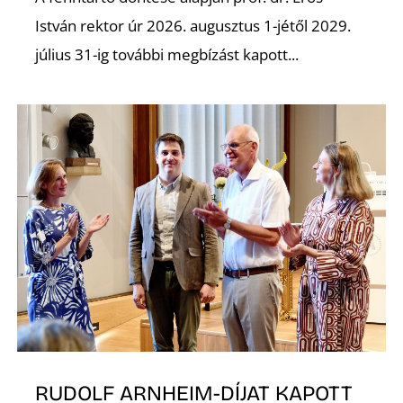
É
István rektor úr 2026. augusztus 1-jétől 2029.
július 31-ig további megbízást kapott...
P
RUDOLF ARNHEIM-DÍJAT KAPOTT