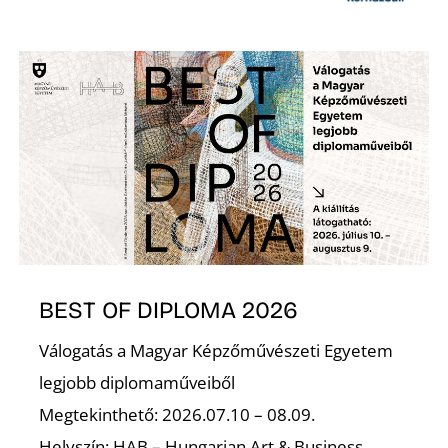
S
BEST OF DIPLOMA 2026
Válogatás a Magyar Képzőművészeti Egyetem
legjobb diplomaműveiből
Megtekinthető: 2026.07.10 – 08.09.
Helyszín: HAB – Hungarian Art & Business