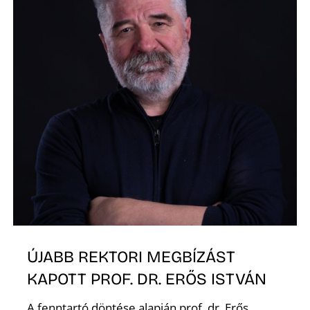
K
ÚJABB REKTORI MEGBÍZÁST
KAPOTT PROF. DR. ERŐS ISTVÁN
A fenntartó döntése alapján prof. dr. Erős