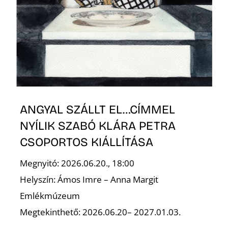
T
ANGYAL SZÁLLT EL…CÍMMEL
A
NYÍLIK SZABÓ KLÁRA PETRA
CSOPORTOS KIÁLLÍTÁSA
Megnyitó: 2026.06.20., 18:00
Helyszín: Ámos Imre – Anna Margit
Emlékmúzeum
Megtekinthető: 2026.06.20– 2027.01.03.