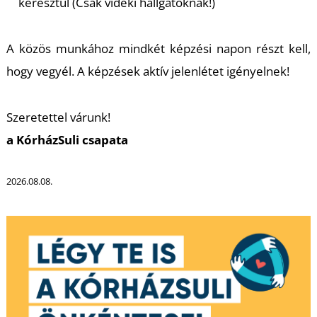
keresztül (Csak vidéki hallgatóknak!)
A közös munkához mindkét képzési napon részt kell,
hogy vegyél. A képzések aktív jelenlétet igényelnek!
L
Szeretettel várunk!
a KórházSuli csapata
2026.08.08.