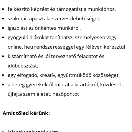
K
felkészítő képzést és támogatást a munkádhoz,
szakmai tapasztalatszerzési lehetőséget,
igazolást az önkéntes munkáról,
gyógyuló diákokat taníthatsz, személyesen vagy
online, heti rendszerességgel egy féléven keresztül
kiszámítható és jól tervezhető feladatot és
időbeosztást,
egy elfogadó, kreatív, együttműködő közösséget,
a beteg gyerekektől mintát a kitartásról, küzdésről,
újfajta szemléletet, nézőpontot
Amit tőled kérünk: