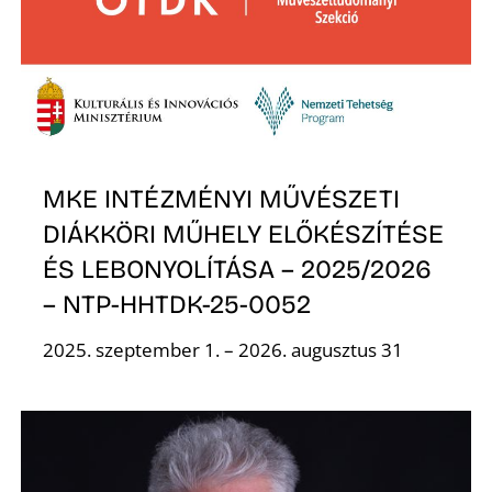
A
MKE INTÉZMÉNYI MŰVÉSZETI
DIÁKKÖRI MŰHELY ELŐKÉSZÍTÉSE
ÉS LEBONYOLÍTÁSA – 2025/2026
– NTP-HHTDK-25-0052
2025. szeptember 1. – 2026. augusztus 31