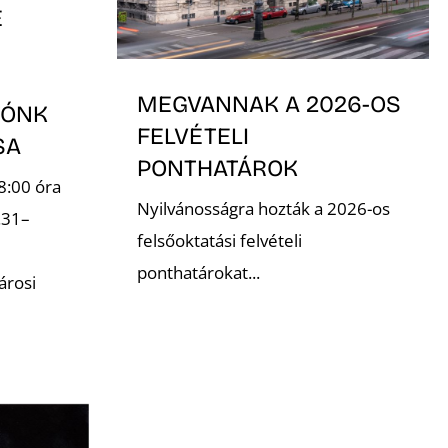
E
MEGVANNAK A 2026-OS
TÓNK
FELVÉTELI
ÁSA
PONTHATÁROK
8:00 óra
Nyilvánosságra hozták a 2026-os
.31–
felsőoktatási felvételi
ponthatárokat...
árosi