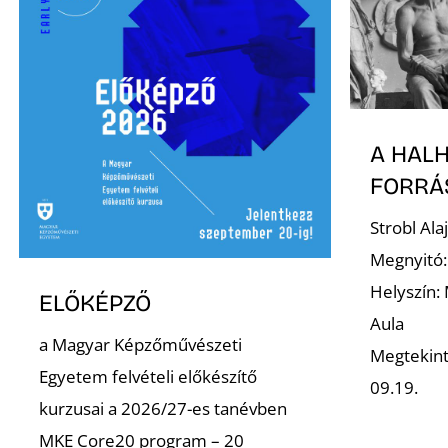
A HAL
FORRÁ
Strobl Al
Megnyitó:
Helyszín:
ELŐKÉPZŐ
Aula
a Magyar Képzőművészeti
Megtekint
Egyetem felvételi előkészítő
09.19.
kurzusai a 2026/27-es tanévben
MKE Core20 program – 20