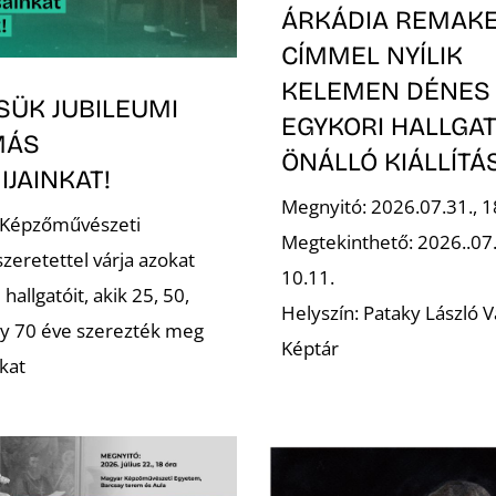
ÁRKÁDIA REMAK
CÍMMEL NYÍLIK
KELEMEN DÉNES
SÜK JUBILEUMI
EGYKORI HALLGA
MÁS
ÖNÁLLÓ KIÁLLÍT
JAINKAT!
Megnyitó: 2026.07.31., 1
 Képzőművészeti
Megtekinthető: 2026..07
zeretettel várja azokat
10.11.
 hallgatóit, akik 25, 50,
Helyszín: Pataky László V
gy 70 éve szerezték meg
Képtár
kat