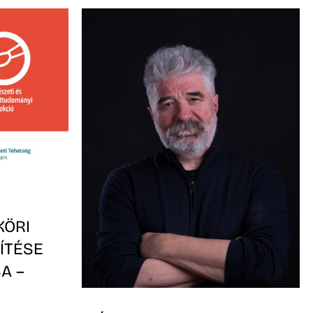
KÖRI
ÍTÉSE
A –
-