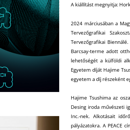
A kiállítást megnyitja: Hor
2024 márciusában a Mag
Tervezőgrafikai Szakos
Tervezőgrafikai Biennál
Barcsay-terme adott otth
lehetőségét a külföldi 
Egyetem díját Hajime Tsu
egyetem a díj részeként egy
Hajime Tsushima az oszak
Desing iroda művészeti ig
Inc.-nek. Alkotásait idő
pályázatokra. A
PEACE
cím