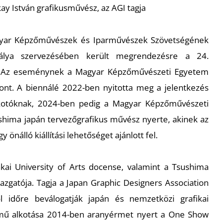
kay István grafikusművész, az AGI tagja
yar Képzőművészek és Iparművészek Szövetségének
ztálya szervezésében került megrendezésre a 24.
é. Az eseménynek a Magyar Képzőművészeti Egyetem
ont. A biennálé 2022-ben nyitotta meg a jelentkezés
alkotóknak, 2024-ben pedig a Magyar Képzőművészeti
shima japán tervezőgrafikus művész nyerte, akinek az
 önálló kiállítási lehetőséget ajánlott fel.
ai University of Arts docense, valamint a Tsushima
azgatója. Tagja a Japan Graphic Designers Association
ről időre beválogatják japán és nemzetközi grafikai
ű alkotása 2014-ben aranyérmet nyert a One Show