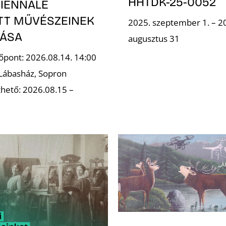
HHTDK-25-0052
IENNÁLE
OTT MŰVÉSZEINEK
2025. szeptember 1. – 2
TÁSA
augusztus 31
őpont: 2026.08.14. 14:00
 Lábasház, Sopron
hető: 2026.08.15 –