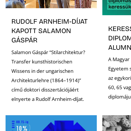
RUDOLF ARNHEIM-DÍJAT
KERES
KAPOTT SALAMON
DIPLO
GÁSPÁR
ALUMNI
Salamon Gáspár “Stilarchitektur?
A Magyar
Transfer kunsthistorischen
Egyetem s
Wissens in der ungarischen
az egykori
Architekturlehre (1864–1914)”
60, 65 va
című doktori disszertációjáért
diplomáju
elnyerte a Rudolf Arnheim-díjat.