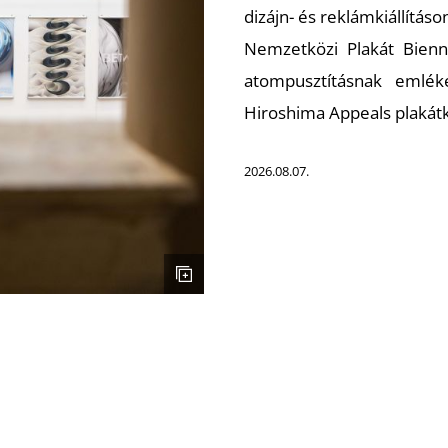
dizájn- és reklámkiállításo
Nemzetközi Plakát Bienn
atompusztításnak emléke
Hiroshima Appeals plakátki
2026.08.07.