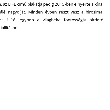
n, az
LIFE
című plakátja pedig 2015-ben elnyerte a kínai
álé nagydíját. Minden évben részt vesz a hirosimai
t állító, egyben a világbéke fontosságát hirdető
állításon.