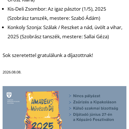
Kis-Deli Zsombor: Az igaz pásztor (1/5), 2025
(Szobrász tanszék, mestere: Szabó Ádám)
Konkoly Szonja: Szálak / Reszket a nád, üvölt a vihar,
2025 (Szobrász tanszék, mestere: Sallai Géza)
L
Sok szeretettel gratulálunk a díjazottnak!
2026.08.08.