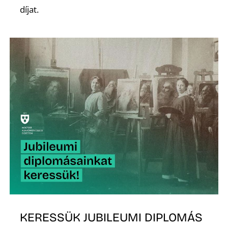
T
díjat.
A
KERESSÜK JUBILEUMI DIPLOMÁS