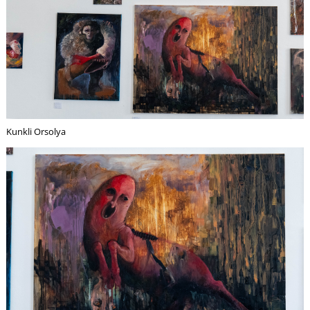
K
Kunkli Orsolya