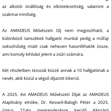
T
az alkotói önállóság és elkötelezettség, valamint a
szakmai minőség.
Az AMADEUS Művészeti Díj nem megosztható, a
különböző tanszékek hallgatói munkái pedig a műfaji
sokszínűség miatt csak nehezen hasonlíthatók össze,
ami komoly kihívást jelent a zsűri számára.
Két részletben tesszük közzé annak a 10 hallgatónak a
nevét, akik közül a végső díjazott kikerül.
A 2025. évi AMADEUS Művészeti Díjat az AMADEUS
Alapítvány elnöke, Dr. Kesseő-Balogh Péter a 2025.
június 27-én megrendezésre kerülő Képzáró