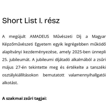
A
Short List I. rész
A megújult AMADEUS Művészeti Díj a Magyar
Képzőművészeti Egyetem egyik legrégebben működő
alapítványi kezdeményezése, amely 2025-ben ünnepli
25. jubileumát. A jubileumi díjátadó alkalmából a zsűri
május 27-én tekintette meg és értékelte a tanszéki
osztálykiállításokon bemutatott valamennyihallgatói
alkotást.
A szakmai zsűri tagjai: