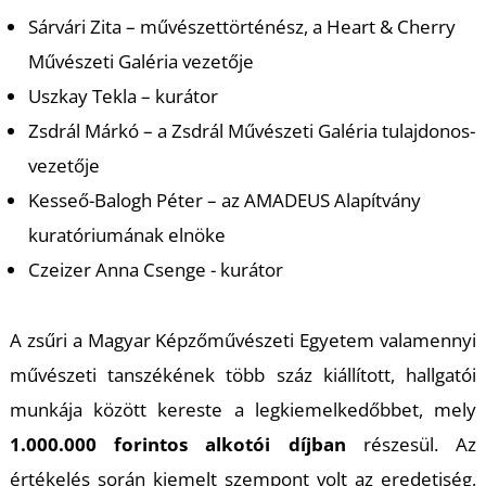
K
Sárvári Zita – művészettörténész, a Heart & Cherry
Művészeti Galéria vezetője
Uszkay Tekla – kurátor
Zsdrál Márkó – a Zsdrál Művészeti Galéria tulajdonos-
vezetője
Kesseő-Balogh Péter – az AMADEUS Alapítvány
kuratóriumának elnöke
Czeizer Anna Csenge - kurátor
A zsűri a Magyar Képzőművészeti Egyetem valamennyi
művészeti tanszékének több száz kiállított, hallgatói
munkája között kereste a legkiemelkedőbbet, mely
1.000.000 forintos alkotói díjban
részesül. Az
értékelés során kiemelt szempont volt az eredetiség,