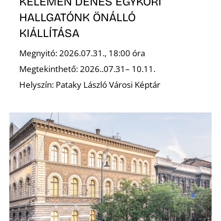
KELEMEN DÉNES EGYKORI
HALLGATÓNK ÖNÁLLÓ
KIÁLLÍTÁSA
S
Megnyitó: 2026.07.31., 18:00 óra
Megtekinthető: 2026..07.31– 10.11.
Helyszín: Pataky László Városi Képtár