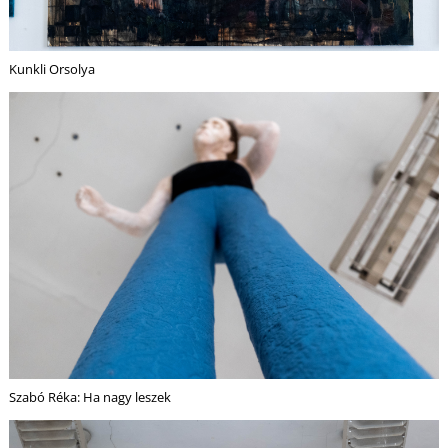
É
Kunkli Orsolya
P
Szabó Réka: Ha nagy leszek