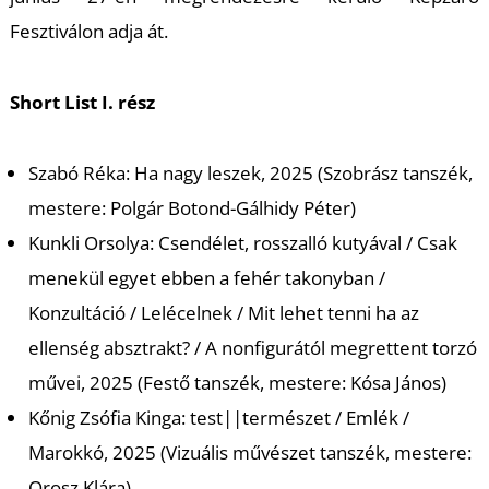
U
Fesztiválon adja át.
Short List I. rész
Szabó Réka: Ha nagy leszek, 2025 (Szobrász tanszék,
mestere: Polgár Botond-Gálhidy Péter)
Á
Kunkli Orsolya: Csendélet, rosszalló kutyával / Csak
menekül egyet ebben a fehér takonyban /
Konzultáció / Lelécelnek / Mit lehet tenni ha az
ellenség absztrakt? / A nonfigurától megrettent torzó
művei, 2025 (Festő tanszék, mestere: Kósa János)
Kőnig Zsófia Kinga: test||természet / Emlék /
Marokkó, 2025 (Vizuális művészet tanszék, mestere:
Orosz Klára)