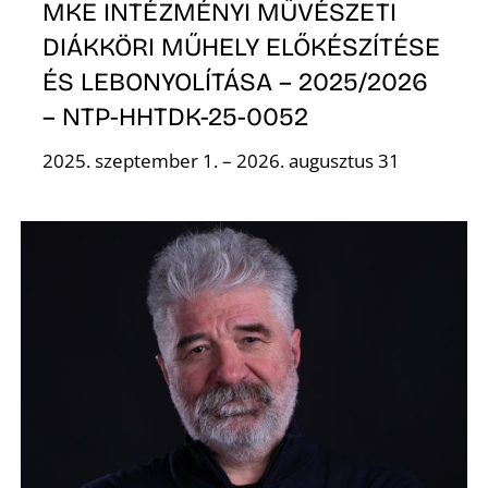
L
MKE INTÉZMÉNYI MŰVÉSZETI
DIÁKKÖRI MŰHELY ELŐKÉSZÍTÉSE
ÉS LEBONYOLÍTÁSA – 2025/2026
– NTP-HHTDK-25-0052
2025. szeptember 1. – 2026. augusztus 31