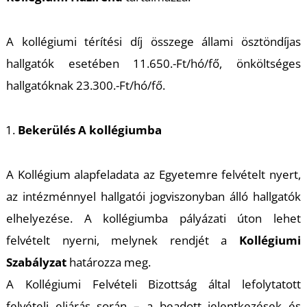
A kollégiumi térítési díj összege állami ösztöndíjas
hallgatók esetében 11.650.-Ft/hó/fő, önköltséges
hallgatóknak 23.300.-Ft/hó/fő.
Bekerülés A kollégiumba
A Kollégium alapfeladata az Egyetemre felvételt nyert,
az intézménnyel hallgatói jogviszonyban álló hallgatók
elhelyezése. A kollégiumba pályázati úton lehet
felvételt nyerni, melynek rendjét a
Kollégiumi
Szabályzat
határozza meg.
A Kollégiumi Felvételi Bizottság által lefolytatott
felvételi eljárás során – a beadott jelentkezések és