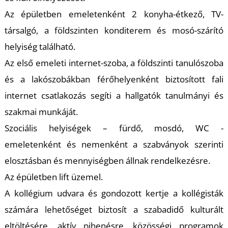
Az épületben emeletenként 2 konyha-étkező, TV-
társalgó, a földszinten konditerem és mosó-szárító
helyiség található.
Az első emeleti internet-szoba, a földszinti tanulószoba
és a lakószobákban férőhelyenként biztosított fali
internet csatlakozás segíti a hallgatók tanulmányi és
szakmai munkáját.
Szociális helyiségek – fürdő, mosdó, WC -
emeletenként és nemenként a szabványok szerinti
elosztásban és mennyiségben állnak rendelkezésre.
Az épületben lift üzemel.
A kollégium udvara és gondozott kertje a kollégisták
számára lehetőséget biztosít a szabadidő kulturált
eltöltésére, aktív pihenésre, közösségi programok