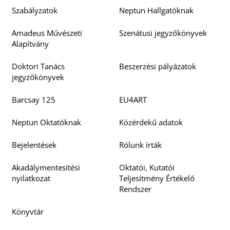
Szabályzatok
Neptun Hallgatóknak
Amadeus Művészeti
Szenátusi jegyzőkönyvek
Alapítvány
Doktori Tanács
Beszerzési pályázatok
jegyzőkönyvek
Barcsay 125
EU4ART
Neptun Oktatóknak
Közérdekű adatok
Bejelentések
Rólunk írták
Akadálymentesítési
Oktatói, Kutatói
nyilatkozat
Teljesítmény Értékelő
Rendszer
Könyvtár