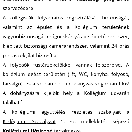
szervezésére.
A kollégisták folyamatos regisztrálását, biztonságát,
valamint az épület és a Kollégium területének
vagyonbiztonságát mágneskártyás beléptető rendszer,
kiépített biztonsági kamerarendszer, valamint 24 órás
portaszolgálat biztosítja.
A folyosók füstérzékelőkkel vannak felszerelve. A
kollégium egész területén (lift, WC, konyha, folyosó,
társalgó), és a szobán belüli dohányzás szigorúan tilos!
A dohányzásra kijelölt hely a Kollégium udvarán
található.
A kollégiumi együttélés részletes szabályait a
Kollégiumi Szabályzat
1. sz. mellékletét képező
Kollégiumi Házirend
tartalmazza.