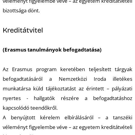
véleményt figyelembe véve – az egyetem kreditátvételi
bizottsága dönt.
Kreditátvitel
(Erasmus tanulmányok befogadtatása)
Az Erasmus program keretében teljesített tárgyak
befogadtatásáról a Nemzetközi Iroda illetékes
munkatársa küld tájékoztatást az érintett – pályázati
nyertes - hallgatók részére a befogadtatáshoz
kapcsolódó teendőkről.
A benyújtott kérelem elbírálásáról – a tanszéki
véleményt figyelembe véve – az egyetem kreditátvételi