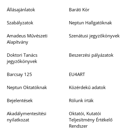
Állásajánlatok
Baráti Kör
Szabályzatok
Neptun Hallgatóknak
Amadeus Művészeti
Szenátusi jegyzőkönyvek
Alapítvány
Doktori Tanács
Beszerzési pályázatok
jegyzőkönyvek
Barcsay 125
EU4ART
Neptun Oktatóknak
Közérdekű adatok
Bejelentések
Rólunk írták
Akadálymentesítési
Oktatói, Kutatói
nyilatkozat
Teljesítmény Értékelő
Rendszer