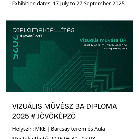
Exhibition dates: 17 July to 27 September 2025
K
VIZUÁLIS MŰVÉSZ BA DIPLOMA
2025 # JÖVŐKÉPZŐ
Helyszín: MKE | Barcsay terem és Aula
Megtekinthető: 2025.06.30– 07.03.