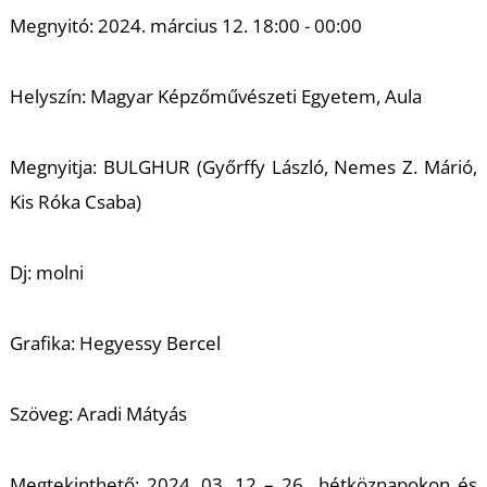
T
Megnyitó: 2024. március 12. 18:00 - 00:00
Helyszín: Magyar Képzőművészeti Egyetem, Aula
Megnyitja: BULGHUR (Győrffy László, Nemes Z. Márió,
Kis Róka Csaba)
Dj: molni
Grafika: Hegyessy Bercel
Szöveg: Aradi Mátyás
Megtekinthető: 2024. 03. 12 – 26., hétköznapokon és