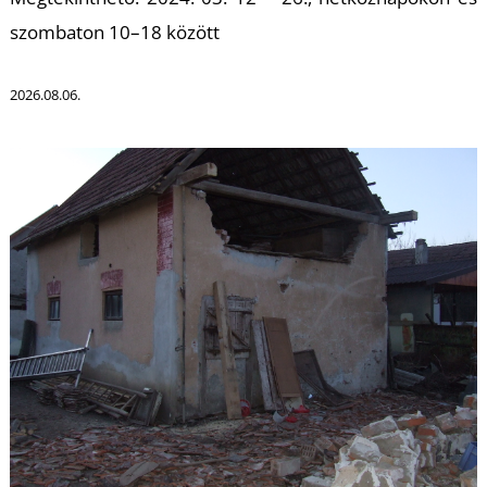
U
szombaton 10–18 között
2026.08.06.
Á