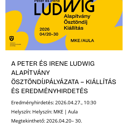
T
A PETER ÉS IRENE LUDWIG
A
ALAPÍTVÁNY
ÖSZTÖNDÍJPÁLYÁZATA – KIÁLLÍTÁS
ÉS EREDMÉNYHIRDETÉS
Eredményhirdetés: 2026.04.27., 10:30
Helyszín: Helyszín: MKE | Aula
Megtekinthető: 2026.04.20– 30.