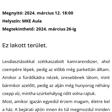
A
Megnyitó: 2024. március 12. 18:00
Helyszín: MKE Aula
Megtekinthető: 2024. március 26-ig
Ez lakott terület.
Leválasztásokkal szétkaszabolt kamrarendszer, ahol
csempére lépek, pedig az előbb még parkettán álltam.
Amikor a fürdőkádra nézek, üresebbnek látom, mint
bármikor azelőtt, pedig az alján még hunyorog néhány
csepp víz, mintha szürkehályog nőtt volna rajtuk.
Most, amikor igazán egyedül érzem magam, életre kel
a ház. A bejárati ajtón innen és túl megmozdul minden