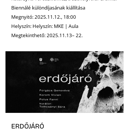
E
Biennálé különdíjasának kiállítása
Megnyitó: 2025.11.12., 18:00
Helyszín: Helyszín: MKE | Aula
Megtekinthető: 2025.11.13– 22.
K
ERDŐJÁRÓ