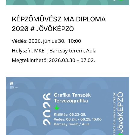
É
KÉPZŐMŰVÉSZ MA DIPLOMA
2026 # JÖVŐKÉPZŐ
Védés: 2026. június 30., 10:00
Helyszín: MKE | Barcsay terem, Aula
Megtekinthető: 2026.03.30 – 07.02.
P