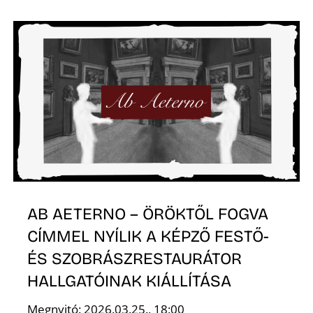
N
AB AETERNO – ÖRÖKTŐL FOGVA
CÍMMEL NYÍLIK A KÉPZŐ FESTŐ-
ÉS SZOBRÁSZRESTAURÁTOR
HALLGATÓINAK KIÁLLÍTÁSA
Megnyitó: 2026.03.25., 18:00