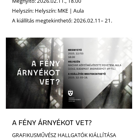
É
Megnyitó: 2026.02.11., 18.00
Helyszín: Helyszín: MKE | Aula
A kiállítás megtekinthető: 2026.02.11– 21.
A FÉNY ÁRNYÉKOT VET?
GRAFIKUSMŰVÉSZ HALLGATÓK KIÁLLÍTÁSA