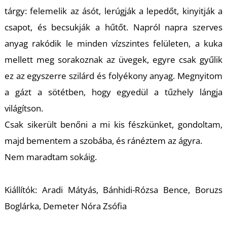
K
tárgy: felemelik az ásót, lerúgják a lepedőt, kinyitják a
csapot, és becsukják a hűtőt. Napról napra szerves
anyag rakódik le minden vízszintes felületen, a kuka
mellett meg sorakoznak az üvegek, egyre csak gyűlik
ez az egyszerre szilárd és folyékony anyag. Megnyitom
a gázt a sötétben, hogy egyedül a tűzhely lángja
világítson.
Csak sikerült benőni a mi kis fészkünket, gondoltam,
majd bementem a szobába, és ránéztem az ágyra.
Nem maradtam sokáig.
Kiállítók: Aradi Mátyás, Bánhidi-Rózsa Bence, Boruzs
Boglárka, Demeter Nóra Zsófia