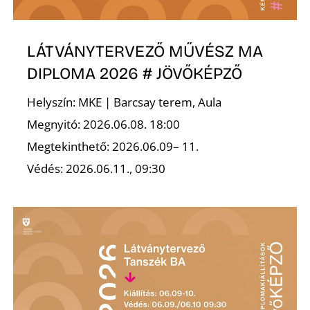
R
LÁTVÁNYTERVEZŐ MŰVÉSZ MA
DIPLOMA 2026 # JÖVŐKÉPZŐ
Helyszín: MKE | Barcsay terem, Aula
Megnyitó: 2026.06.08. 18:00
Megtekinthető: 2026.06.09– 11.
Védés: 2026.06.11., 09:30