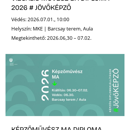
2026 # JÖVŐKÉPZŐ
Z
Védés: 2026.07.01., 10:00
Helyszín: MKE | Barcsay terem, Aula
Megtekinthető: 2026.06,30 – 07.02.
KÉPZŐMŰVÉSZ MA DIPLOMA