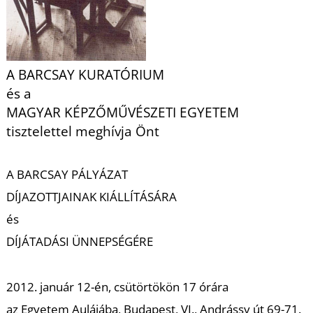
L
A BARCSAY KURATÓRIUM
és a
MAGYAR KÉPZŐMŰVÉSZETI EGYETEM
tisztelettel meghívja Önt
A BARCSAY PÁLYÁZAT
DÍJAZOTTJAINAK KIÁLLÍTÁSÁRA
és
DÍJÁTADÁSI ÜNNEPSÉGÉRE
2012. január 12-én, csütörtökön 17 órára
az Egyetem Aulájába, Budapest, VI., Andrássy út 69-71.