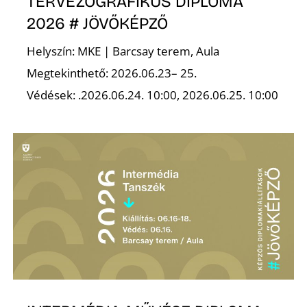
K
TERVEZŐGRAFIKUS DIPLOMA
2026 # JÖVŐKÉPZŐ
Helyszín: MKE | Barcsay terem, Aula
Megtekinthető: 2026.06.23– 25.
Védések: .2026.06.24. 10:00, 2026.06.25. 10:00