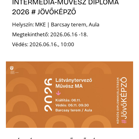
E
INTERMÉDIA-MŰVÉSZ DIPLOMA
2026 # JÖVŐKÉPZŐ
Helyszín: MKE | Barcsay terem, Aula
Megtekinthető: 2026.06.16 -18.
Védés: 2026.06.16., 10:00
K