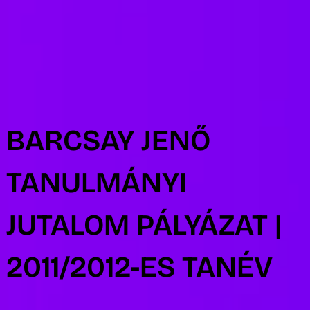
R
BARCSAY JENŐ
TANULMÁNYI
JUTALOM PÁLYÁZAT |
2011/2012-ES TANÉV