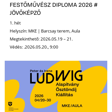
L
FESTŐMŰVÉSZ DIPLOMA 2026 #
JÖVŐKÉPZŐ
1. hét
Helyszín: MKE | Barcsay terem, Aula
Megtekinthető: 2026.05.19 – 21.
Védés: .2026.05.20., 9:00