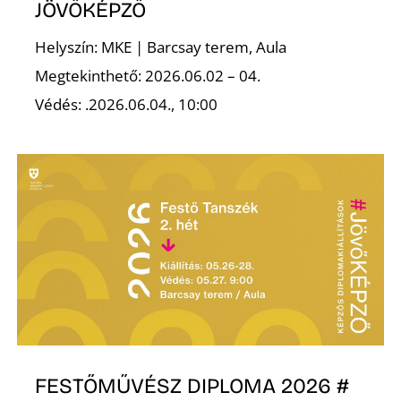
JÖVŐKÉPZŐ
R
Helyszín: MKE | Barcsay terem, Aula
Megtekinthető: 2026.06.02 – 04.
Védés: .2026.06.04., 10:00
FESTŐMŰVÉSZ DIPLOMA 2026 #