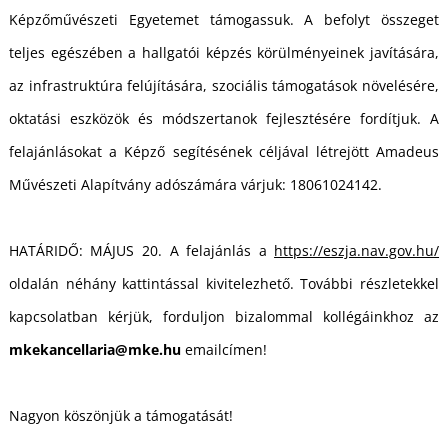
U
Képzőművészeti Egyetemet támogassuk. A befolyt összeget
teljes egészében a hallgatói képzés körülményeinek javítására,
az infrastruktúra felújítására, szociális támogatások növelésére,
oktatási eszközök és módszertanok fejlesztésére fordítjuk. A
felajánlásokat a Képző segítésének céljával létrejött Amadeus
Művészeti Alapítvány adószámára várjuk: 18061024142.
Á
HATÁRIDŐ: MÁJUS 20. A felajánlás a
https://eszja.nav.gov.hu/
oldalán néhány kattintással kivitelezhető. További részletekkel
kapcsolatban kérjük, forduljon bizalommal kollégáinkhoz az
mkekancellaria@mke.hu
emailcímen!
Nagyon köszönjük a támogatását!