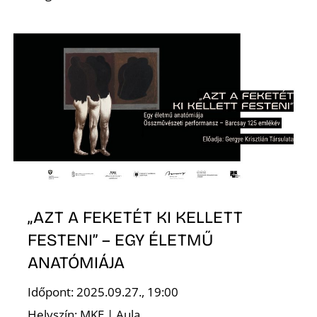
K
„AZT A FEKETÉT KI KELLETT
FESTENI” – EGY ÉLETMŰ
ANATÓMIÁJA
Időpont: 2025.09.27., 19:00
Helyszín: MKE | Aula