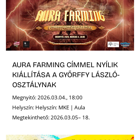
T
AURA FARMING CÍMMEL NYÍLIK
A
KIÁLLÍTÁSA A GYŐRFFY LÁSZLÓ-
OSZTÁLYNAK
Megnyitó: 2026.03.04., 18:00
Helyszín: Helyszín: MKE | Aula
Megtekinthető: 2026.03.05– 18.