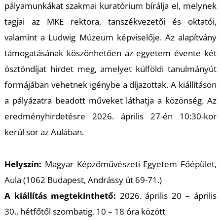
K
pályamunkákat szakmai kuratórium bírálja el, melynek
tagjai az MKE rektora, tanszékvezetői és oktatói,
valamint a Ludwig Múzeum képviselője. Az alapítvány
támogatásának köszönhetően az egyetem évente két
ösztöndíjat hirdet meg, amelyet külföldi tanulmányút
formájában vehetnek igénybe a díjazottak. A kiállításon
a pályázatra beadott műveket láthatja a közönség. Az
eredményhirdetésre 2026. április 27-én 10:30-kor
kerül sor az Aulában.
Helyszín:
Magyar Képzőművészeti Egyetem Főépület,
Aula (1062 Budapest, Andrássy út 69-71.)
A kiállítás megtekinthető:
2026. április 20 – április
30., hétfőtől szombatig, 10 – 18 óra között