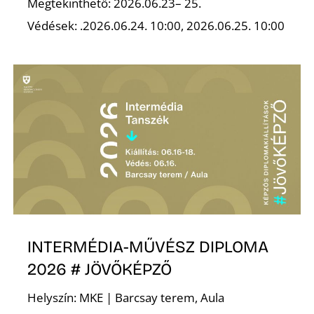
K
Megtekinthető: 2026.06.23– 25.
Védések: .2026.06.24. 10:00, 2026.06.25. 10:00
INTERMÉDIA-MŰVÉSZ DIPLOMA
2026 # JÖVŐKÉPZŐ
Helyszín: MKE | Barcsay terem, Aula