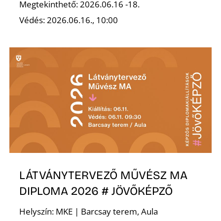
É
Megtekinthető: 2026.06.16 -18.
Védés: 2026.06.16., 10:00
P
LÁTVÁNYTERVEZŐ MŰVÉSZ MA
DIPLOMA 2026 # JÖVŐKÉPZŐ
Helyszín: MKE | Barcsay terem, Aula