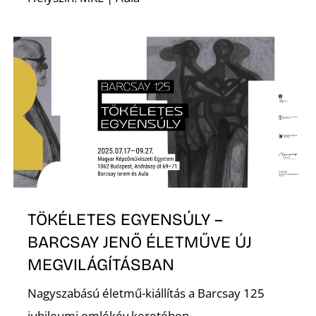
E
K
TÖKÉLETES EGYENSÚLY –
BARCSAY JENŐ ÉLETMŰVE ÚJ
MEGVILÁGÍTÁSBAN
Nagyszabású életmű-kiállítás a Barcsay 125
jubileumi emlékév keretében