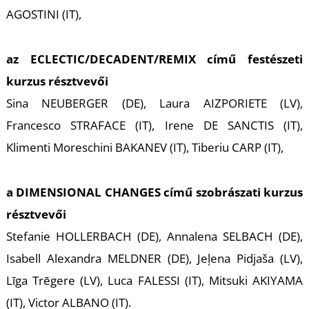
-
AGOSTINI (IT),
az
ECLECTIC/DECADENT/REMIX
című festészeti
kurzus résztvevői
Sina NEUBERGER (DE), Laura AIZPORIETE (LV),
Francesco STRAFACE (IT), Irene DE SANCTIS (IT),
M
Klimenti Moreschini BAKANEV (IT), Tiberiu CARP (IT),
a
DIMENSIONAL CHANGES
című szobrászati kurzus
résztvevői
Stefanie HOLLERBACH (DE), Annalena SELBACH (DE),
Isabell Alexandra MELDNER (DE), Jeļena Pidjaša (LV),
Līga Trēgere (LV), Luca FALESSI (IT), Mitsuki AKIYAMA
(IT), Victor ALBANO (IT).