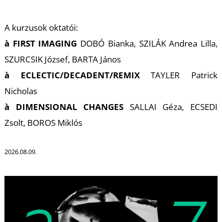
A kurzusok oktatói:
à FIRST IMAGING
DOBÓ Bianka, SZILÁK Andrea Lilla,
SZURCSIK József, BARTA János
à ECLECTIC/DECADENT/REMIX
TAYLER Patrick
K
Nicholas
à DIMENSIONAL CHANGES
SALLAI Géza, ECSEDI
Zsolt, BOROS Miklós
2026.08.09.