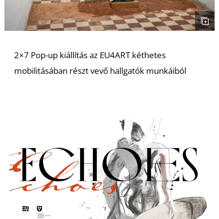
K
2×7 Pop-up kiállítás az EU4ART kéthetes
mobilitásában részt vevő hallgatók munkáiból