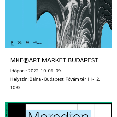
E
MKE@ART MARKET BUDAPEST
Időpont: 2022. 10. 06- 09.
Helyszín: Bálna - Budapest, Fővám tér 11-12,
1093