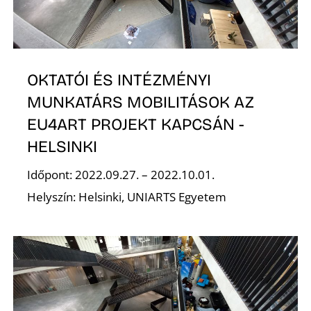
T
OKTATÓI ÉS INTÉZMÉNYI
MUNKATÁRS MOBILITÁSOK AZ
EU4ART PROJEKT KAPCSÁN -
HELSINKI
Időpont: 2022.09.27. – 2022.10.01.
Helyszín: Helsinki, UNIARTS Egyetem