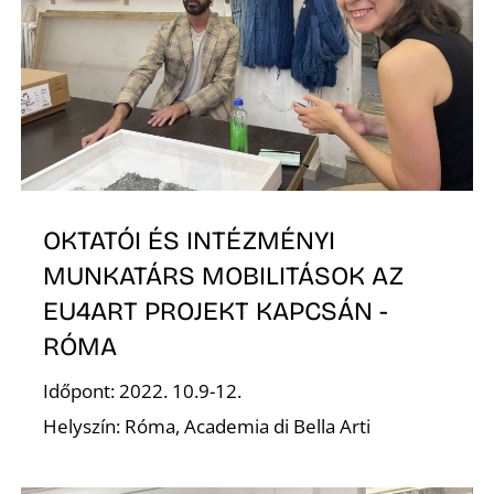
E
OKTATÓI ÉS INTÉZMÉNYI
MUNKATÁRS MOBILITÁSOK AZ
EU4ART PROJEKT KAPCSÁN -
RÓMA
Időpont: 2022. 10.9-12.
Helyszín: Róma, Academia di Bella Arti