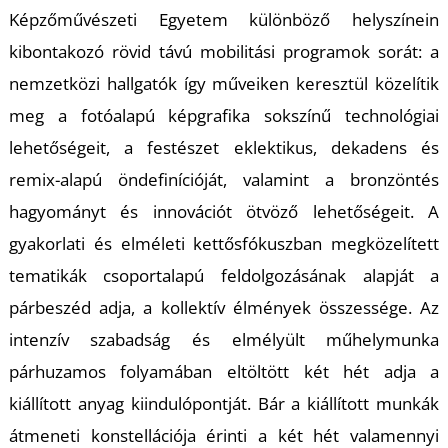
T
Képzőművészeti Egyetem különböző helyszínein
kibontakozó rövid távú mobilitási programok sorát: a
nemzetközi hallgatók így műveiken keresztül közelítik
meg a fotóalapú képgrafika sokszínű technológiai
lehetőségeit, a festészet eklektikus, dekadens és
remix-alapú öndefinícióját, valamint a bronzöntés
hagyományt és innovációt ötvöző lehetőségeit. A
gyakorlati és elméleti kettősfókuszban megközelített
tematikák csoportalapú feldolgozásának alapját a
párbeszéd adja, a kollektív élmények összessége. Az
intenzív szabadság és elmélyült műhelymunka
párhuzamos folyamában eltöltött két hét adja a
kiállított anyag kiindulópontját. Bár a kiállított munkák
átmeneti konstellációja érinti a két hét valamennyi