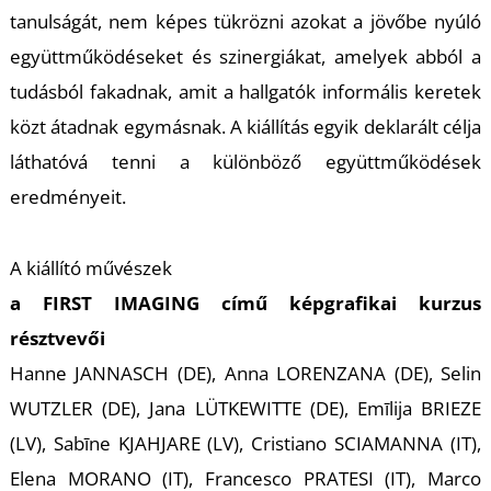
A
tanulságát, nem képes tükrözni azokat a jövőbe nyúló
együttműködéseket és szinergiákat, amelyek abból a
tudásból fakadnak, amit a hallgatók informális keretek
közt átadnak egymásnak. A kiállítás egyik deklarált célja
láthatóvá tenni a különböző együttműködések
eredményeit.
A kiállító művészek
a
FIRST IMAGING
című képgrafikai kurzus
résztvevői
Hanne JANNASCH (DE), Anna LORENZANA (DE), Selin
WUTZLER (DE), Jana LÜTKEWITTE (DE), Emīlija BRIEZE
(LV), Sabīne KJAHJARE (LV), Cristiano SCIAMANNA (IT),
Elena MORANO (IT), Francesco PRATESI (IT), Marco