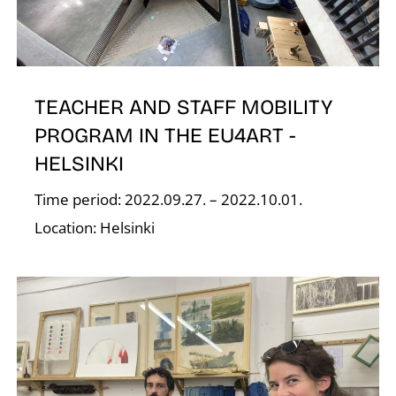
É
TEACHER AND STAFF MOBILITY
PROGRAM IN THE EU4ART -
HELSINKI
Time period: 2022.09.27. – 2022.10.01.
Location: Helsinki
S