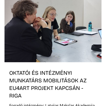
O
L
OKTATÓI ÉS INTÉZMÉNYI
MUNKATÁRS MOBILITÁSOK AZ
EU4ART PROJEKT KAPCSÁN -
RIGA
Fogadó intézmény: Latvijas Makslas Akademija