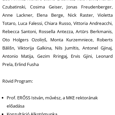
A
Czubatinski, Cosima Geiser, Jonas Freudenberger,
Anne Lackner, Elena Berge, Nick Raster, Violetta
Totaro, Luca Falessi, Chiara Russo, Vittoria Andreacchi,
Rebecca Santoni, Rossella Antezza, Artūrs Berkmanis,
Oto Holgers Ozoliņš, Monta Kurzemniece, Roberts
Bālišn, Viktorija Galkina, Nils Jumītis, Antonel Gjinaj,
Antonio Matija, Gezim Rringaj, Ervis Gjini, Leonard
Prela, Erlind Fusha
Rövid Program:
Prof. ERŐSS István, művész, a MKE rektorának
előadása
Konzultáció,Alkotómunka