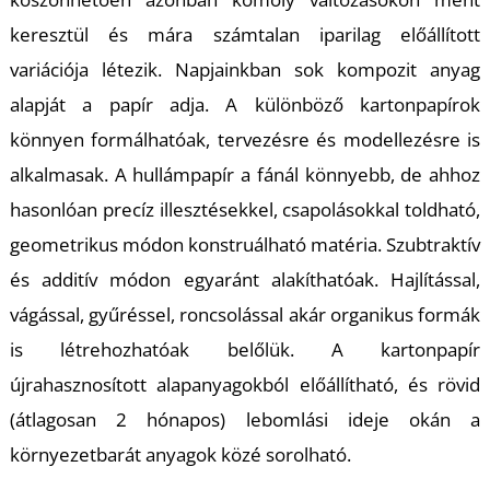
keresztül és mára számtalan iparilag előállított
variációja létezik. Napjainkban sok kompozit anyag
alapját a papír adja. A különböző kartonpapírok
könnyen formálhatóak, tervezésre és modellezésre is
K
alkalmasak. A hullámpapír a fánál könnyebb, de ahhoz
hasonlóan precíz illesztésekkel, csapolásokkal toldható,
geometrikus módon konstruálható matéria. Szubtraktív
és additív módon egyaránt alakíthatóak. Hajlítással,
vágással, gyűréssel, roncsolással akár organikus formák
is létrehozhatóak belőlük. A kartonpapír
újrahasznosított alapanyagokból előállítható, és rövid
(átlagosan 2 hónapos) lebomlási ideje okán a
környezetbarát anyagok közé sorolható.