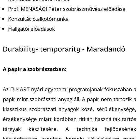
-
Prof. MENASÁGI Péter szobrászművész előadása
Konzultáció,alkotómunka
Hallgatói előadások
Durability- temporarity - Maradandó
M
A papír a szobrászatban:
Az EU4ART nyári egyetemi programjának fókuszában a
papír mint szobrászati anyag áll. A papír nem tartozik a
klasszikus szobrászati anyagok közé, sérülékenysége,
érzékenysége miatt korábban ritkán használták tartós
tárgyak készítésére. A technika fejlődésének
köszönhetően azonban komoly változásokon ment