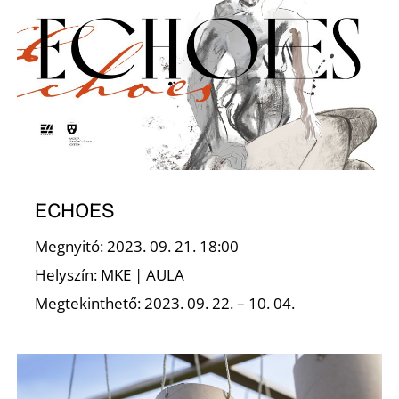
A
ECHOES
T
Megnyitó: 2023. 09. 21. 18:00
Helyszín: MKE | AULA
Megtekinthető: 2023. 09. 22. – 10. 04.