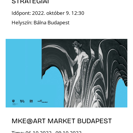
STRATÉGIÁI
Időpont: 2022. október 9. 12:30
S
Helyszín: Bálna Budapest
MKE@ART MARKET BUDAPEST
Time: 06.10.2022 - 09.10.2022