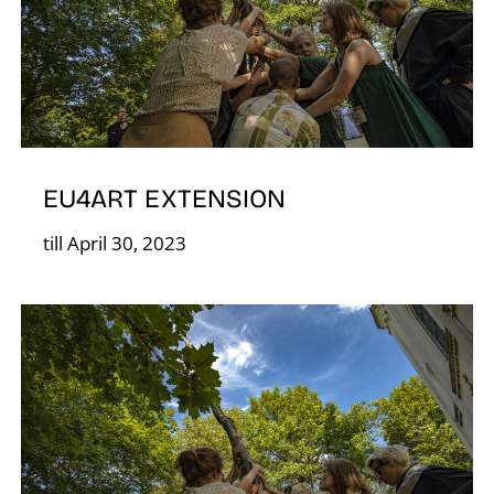
S
EU4ART EXTENSION
till April 30, 2023