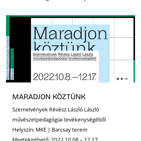
É
S
MARADJON KÖZTÜNK
Szemelvények Révész László László
művészetpedagógiai tevékenységéből
Helyszín: MKE | Barcsay terem
Megtekinthető: 2022.10.08 – 12.17.