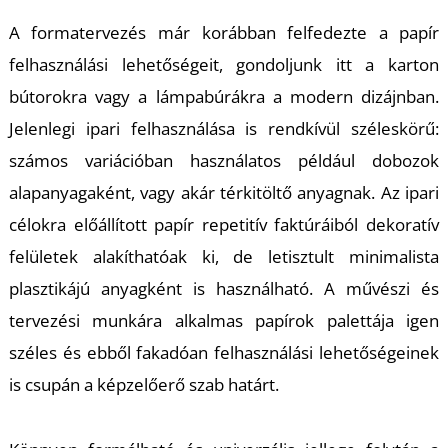
A formatervezés már korábban felfedezte a papír
felhasználási lehetőségeit, gondoljunk itt a karton
E
bútorokra vagy a lámpabúrákra a modern dizájnban.
Jelenlegi ipari felhasználása is rendkívül széleskörű:
számos variációban használatos például dobozok
alapanyagaként, vagy akár térkitöltő anyagnak. Az ipari
célokra előállított papír repetitív faktúráiból dekoratív
felületek alakíthatóak ki, de letisztult minimalista
plasztikájú anyagként is használható. A művészi és
tervezési munkára alkalmas papírok palettája igen
széles és ebből fakadóan felhasználási lehetőségeinek
is csupán a képzelőerő szab határt.