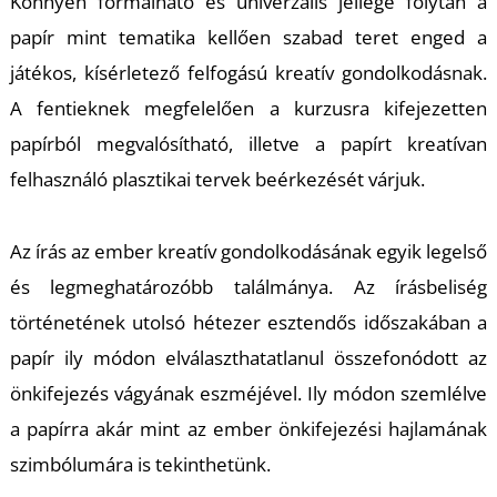
Könnyen formálható és univerzális jellege folytán a
papír mint tematika kellően szabad teret enged a
K
játékos, kísérletező felfogású kreatív gondolkodásnak.
A fentieknek megfelelően a kurzusra kifejezetten
papírból megvalósítható, illetve a papírt kreatívan
felhasználó plasztikai tervek beérkezését várjuk.
Az írás az ember kreatív gondolkodásának egyik legelső
és legmeghatározóbb találmánya. Az írásbeliség
történetének utolsó hétezer esztendős időszakában a
papír ily módon elválaszthatatlanul összefonódott az
önkifejezés vágyának eszméjével. Ily módon szemlélve
a papírra akár mint az ember önkifejezési hajlamának
szimbólumára is tekinthetünk.