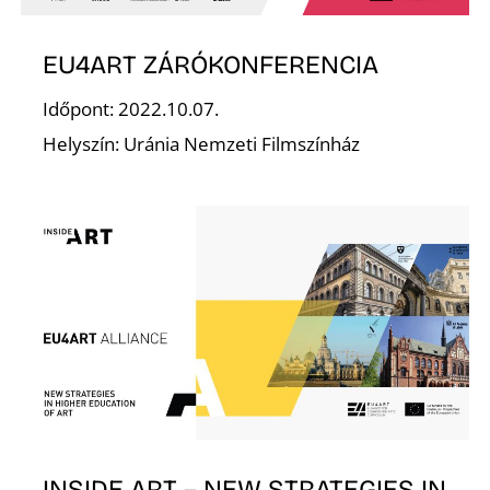
EU4ART ZÁRÓKONFERENCIA
Időpont: 2022.10.07.
Helyszín: Uránia Nemzeti Filmszínház
L
INSIDE ART – NEW STRATEGIES IN