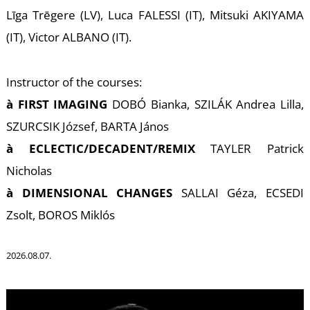
A
Līga Trēgere (LV), Luca FALESSI (IT), Mitsuki AKIYAMA
(IT), Victor ALBANO (IT).
Instructor of the courses:
à FIRST IMAGING
DOBÓ Bianka, SZILÁK Andrea Lilla,
SZURCSIK József, BARTA János
à ECLECTIC/DECADENT/REMIX
TAYLER Patrick
Nicholas
à DIMENSIONAL CHANGES
SALLAI Géza, ECSEDI
Zsolt, BOROS Miklós
2026.08.07.