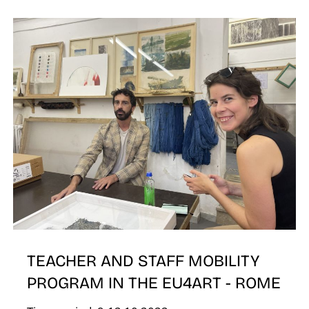
É
S
TEACHER AND STAFF MOBILITY
PROGRAM IN THE EU4ART - ROME