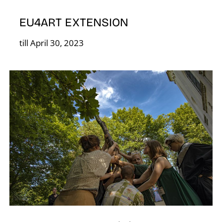
EU4ART EXTENSION
till April 30, 2023
K