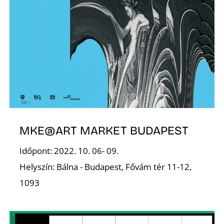
E
J
MKE@ART MARKET BUDAPEST
Időpont: 2022. 10. 06- 09.
Helyszín: Bálna - Budapest, Fővám tér 11-12,
1093