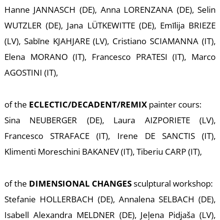
T
Hanne JANNASCH (DE), Anna LORENZANA (DE), Selin
WUTZLER (DE), Jana LÜTKEWITTE (DE), Emīlija BRIEZE
(LV), Sabīne KJAHJARE (LV), Cristiano SCIAMANNA (IT),
Elena MORANO (IT), Francesco PRATESI (IT), Marco
AGOSTINI (IT),
of the
ECLECTIC/DECADENT/REMIX
painter cours:
Sina NEUBERGER (DE), Laura AIZPORIETE (LV),
Francesco STRAFACE (IT), Irene DE SANCTIS (IT),
Klimenti Moreschini BAKANEV (IT), Tiberiu CARP (IT),
of the
DIMENSIONAL CHANGES
sculptural workshop:
Stefanie HOLLERBACH (DE), Annalena SELBACH (DE),
Isabell Alexandra MELDNER (DE), Jeļena Pidjaša (LV),