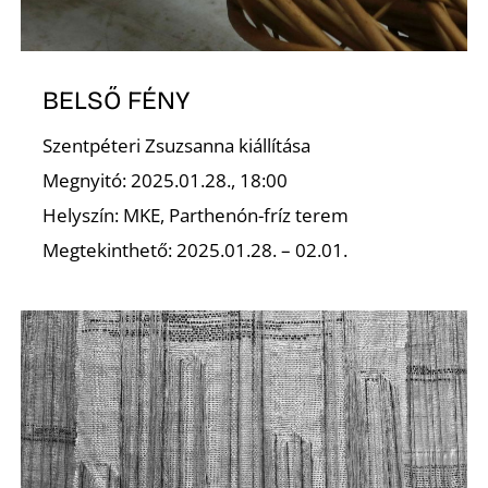
E
BELSŐ FÉNY
Szentpéteri Zsuzsanna kiállítása
Megnyitó: 2025.01.28., 18:00
Helyszín: MKE, Parthenón-fríz terem
Megtekinthető: 2025.01.28. – 02.01.
K