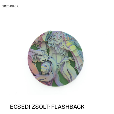
K
2026.08.07.
ECSEDI ZSOLT: FLASHBACK