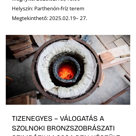
É
Helyszín: Parthenón-fríz terem
Megtekinthető: 2025.02.19– 27.
TIZENEGYES – VÁLOGATÁS A
SZOLNOKI BRONZSZOBRÁSZATI