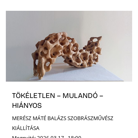
I
TÖKÉLETLEN – MULANDÓ –
HIÁNYOS
MERÉSZ MÁTÉ BALÁZS SZOBRÁSZMŰVÉSZ
KIÁLLÍTÁSA
Megnyitó: 2026.03.17., 18:00