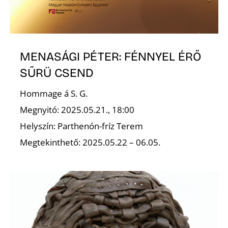
L
MENASÁGI PÉTER: FÉNNYEL ÉRŐ
SŰRÜ CSEND
Hommage á S. G.
Megnyitó: 2025.05.21., 18:00
Helyszín: Parthenón-fríz Terem
Megtekinthető: 2025.05.22 – 06.05.