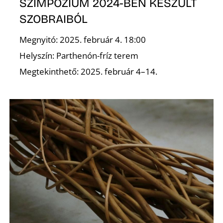
K
SZIMPÓZIUM 2024-BEN KÉSZÜLT
SZOBRAIBÓL
Megnyitó: 2025. február 4. 18:00
Helyszín: Parthenón-fríz terem
Megtekinthető: 2025. február 4–14.