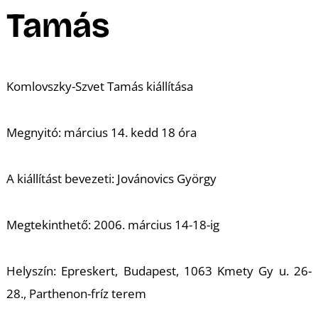
A
Tamás
Komlovszky-Szvet Tamás kiállítása
Megnyitó:
március 14. kedd 18 óra
A kiállítást bevezeti:
Jovánovics György
Megtekinthető:
2006. március 14-18-ig
Helyszín:
Epreskert, Budapest, 1063 Kmety Gy u. 26-
28., Parthenon-fríz terem