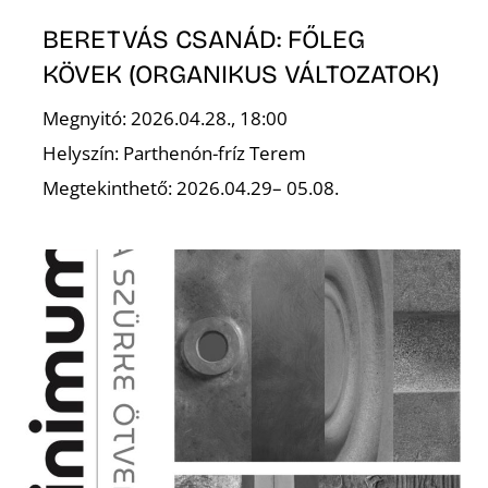
U
BERETVÁS CSANÁD: FŐLEG
KÖVEK (ORGANIKUS VÁLTOZATOK)
Megnyitó: 2026.04.28., 18:00
Helyszín: Parthenón-fríz Terem
Megtekinthető: 2026.04.29– 05.08.
Á