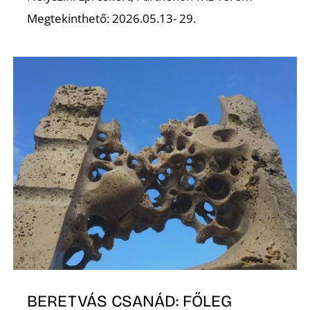
Megtekinthető: 2026.05.13- 29.
L
BERETVÁS CSANÁD: FŐLEG