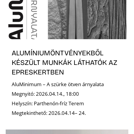
S
ALUMÍNIUMÖNTVÉNYEKBŐL
KÉSZÜLT MUNKÁK LÁTHATÓK AZ
EPRESKERTBEN
AluMinimum – A szürke ötven árnyalata
Megnyitó: 2026.04.14., 18:00
Helyszín: Parthenón-fríz Terem
Megtekinthető: 2026.04.14– 24.