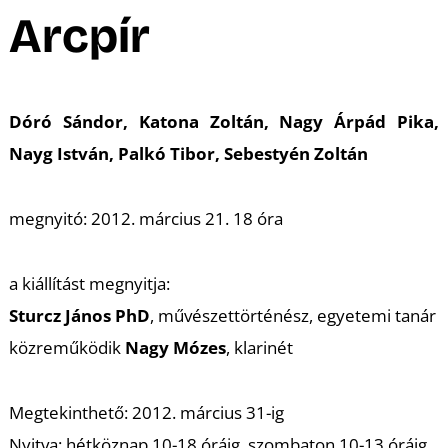
A
Arcpír
Dóró Sándor, Katona Zoltán, Nagy Árpád Pika,
Nayg István, Palkó Tibor, Sebestyén Zoltán
megnyitó: 2012. március 21. 18 óra
a kiállítást megnyitja:
Sturcz János PhD
, művészettörténész, egyetemi tanár
közreműködik
Nagy Mózes
, klarinét
Megtekinthető: 2012. március 31-ig
Nyitva: hétköznap 10-18 óráig, szombaton 10-13 óráig