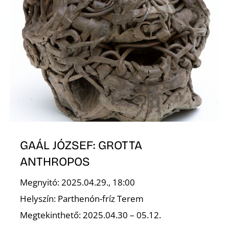
T
A
GAÁL JÓZSEF: GROTTA
ANTHROPOS
Megnyitó: 2025.04.29., 18:00
Helyszín: Parthenón-fríz Terem
Megtekinthető: 2025.04.30 – 05.12.