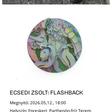
U
Á
ECSEDI ZSOLT: FLASHBACK
Megnyitó: 2026.05,12., 18:00
Helyszín: Epreskert, Parthenón-fríz Terem