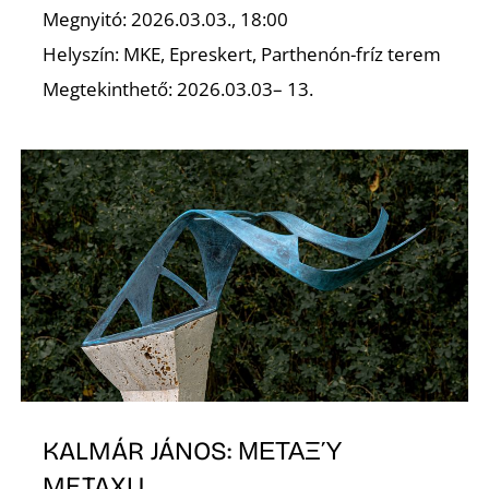
A
Megnyitó: 2026.03.03., 18:00
Helyszín: MKE, Epreskert, Parthenón-fríz terem
Megtekinthető: 2026.03.03– 13.
KALMÁR JÁNOS: ΜΕΤΑΞΎ
METAXU.