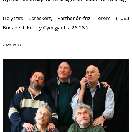
K
Helyszín: Epreskert, Parthenón-fríz Terem (1063
Budapest, Kmety György utca 26-28.)
2026.08.09.