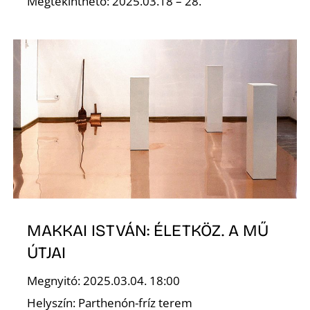
É
Megtekinthető: 2025.03.18 – 28.
MAKKAI ISTVÁN: ÉLETKÖZ. A MŰ
ÚTJAI
Megnyitó: 2025.03.04. 18:00
Helyszín: Parthenón-fríz terem