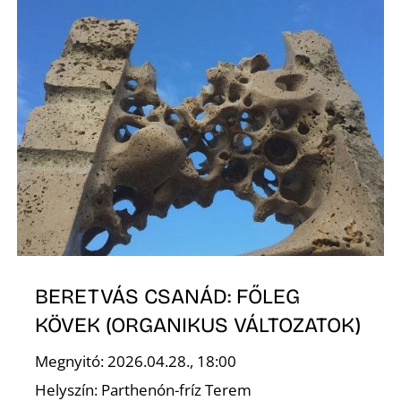
K
BERETVÁS CSANÁD: FŐLEG
KÖVEK (ORGANIKUS VÁLTOZATOK)
Megnyitó: 2026.04.28., 18:00
Helyszín: Parthenón-fríz Terem