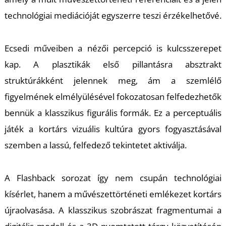
technológiai mediációját egyszerre teszi érzékelhetővé.
Ecsedi műveiben a nézői percepció is kulcsszerepet
kap. A plasztikák első pillantásra absztrakt
L
struktúrákként jelennek meg, ám a szemlélő
figyelmének elmélyülésével fokozatosan felfedezhetők
bennük a klasszikus figurális formák. Ez a perceptuális
játék a kortárs vizuális kultúra gyors fogyasztásával
szemben a lassú, felfedező tekintetet aktiválja.
A
Flashback
sorozat így nem csupán technológiai
kísérlet, hanem a művészettörténeti emlékezet kortárs
újraolvasása. A klasszikus szobrászat fragmentumai a