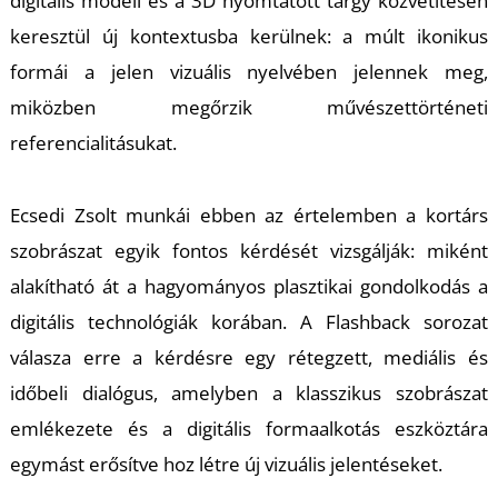
digitális modell és a 3D nyomtatott tárgy közvetítésén
keresztül új kontextusba kerülnek: a múlt ikonikus
formái a jelen vizuális nyelvében jelennek meg,
I
miközben megőrzik művészettörténeti
referencialitásukat.
Ecsedi Zsolt munkái ebben az értelemben a kortárs
szobrászat egyik fontos kérdését vizsgálják: miként
alakítható át a hagyományos plasztikai gondolkodás a
digitális technológiák korában. A
Flashback
sorozat
válasza erre a kérdésre egy rétegzett, mediális és
időbeli dialógus, amelyben a klasszikus szobrászat
emlékezete és a digitális formaalkotás eszköztára
egymást erősítve hoz létre új vizuális jelentéseket.