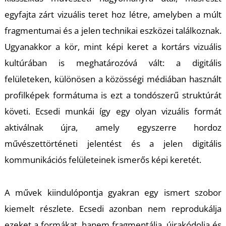
T
egyfajta zárt vizuális teret hoz létre, amelyben a múlt
fragmentumai és a jelen technikai eszközei találkoznak.
Ugyanakkor a kör, mint képi keret a kortárs vizuális
kultúrában is meghatározóvá vált: a digitális
felületeken, különösen a közösségi médiában használt
profilképek formátuma is ezt a tondószerű struktúrát
követi. Ecsedi munkái így egy olyan vizuális formát
aktiválnak újra, amely egyszerre hordoz
művészettörténeti jelentést és a jelen digitális
kommunikációs felületeinek ismerős képi keretét.
A művek kiindulópontja gyakran egy ismert szobor
kiemelt részlete. Ecsedi azonban nem reprodukálja
ezeket a formákat, hanem fragmentálja, újrakódolja és