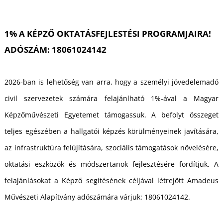
S
1% A KÉPZŐ OKTATÁSFEJLESTÉSI PROGRAMJAIRA!
ADÓSZÁM: 18061024142
2026-ban is lehetőség van arra, hogy a személyi jövedelemadó
civil szervezetek számára felajánlható 1%-ával a Magyar
Képzőművészeti Egyetemet támogassuk. A befolyt összeget
teljes egészében a hallgatói képzés körülményeinek javítására,
az infrastruktúra felújítására, szociális támogatások növelésére,
oktatási eszközök és módszertanok fejlesztésére fordítjuk. A
felajánlásokat a Képző segítésének céljával létrejött Amadeus
Művészeti Alapítvány adószámára várjuk: 18061024142.