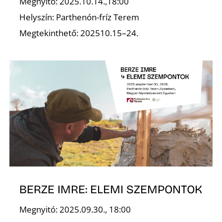
Megnyitó: 2025.10.14.,18:00
Helyszín: Parthenón-fríz Terem
Megtekinthető: 202510.15–24.
S
BERZE IMRE: ELEMI SZEMPONTOK
Megnyitó: 2025.09.30., 18:00