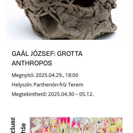
E
GAÁL JÓZSEF: GROTTA
ANTHROPOS
Megnyitó: 2025.04.29., 18:00
K
Helyszín: Parthenón-fríz Terem
Megtekinthető: 2025.04.30 – 05.12.