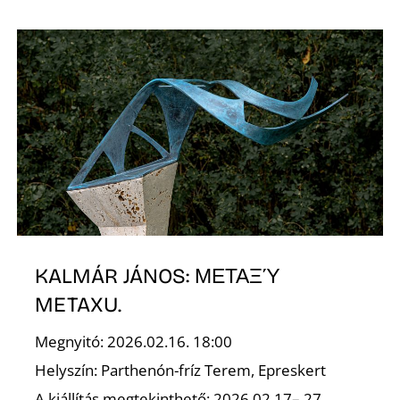
Ő
KALMÁR JÁNOS: ΜΕΤΑΞΎ
METAXU.
Megnyitó: 2026.02.16. 18:00
Helyszín: Parthenón-fríz Terem, Epreskert
A kiállítás megtekinthető: 2026.02.17– 27.