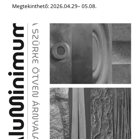
É
Megtekinthető: 2026.04.29– 05.08.
P