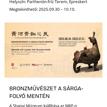
Helyszín: Parthenón-fríz Terem, Epreskert
Megtekinthető: 2025.09.30 – 10.10.
Z
BRONZMŰVÉSZET A SÁRGA-
FOLYÓ MENTÉN
A Shanxi Múzeum kiállítása az MKE-n