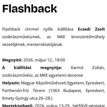
A
Flashback
Flashback
címmel nyílik kiállítása
Ecsedi Zsolt
szobrászművésznek,
az MKE bronzöntőműhely
vezetőjének, mesteroktatójának.
Megnyitó:
2026. május 12., 18:00
A kiállítást megnyitja:
Karmó Zoltán,
szobrászművész, az MKE egyetemi docense
Helyszín:
Magyar Képzőművészeti Egyetem, Epreskert,
Parthenón-fríz Terem (1063 Budapest, Epreskert,
Kmety György utca 26–28.)
Megtekinthető:
2026. május 13-29., hétfőtől péntekig