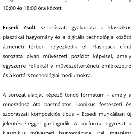
K
10:00 és 18:00 óra között
Ecsedi Zsolt
szobrászati gyakorlata a klasszikus
plasztikai hagyomány és a digitális technológia közötti
átmeneti térben helyezkedik el.
Flashback
című
sorozata olyan művészeti pozíciót képvisel, amely
egyszerre reflektál a művészettörténeti emlékezetre
és a kortárs technológiai médiumokra.
A sorozat alapját képező tondó formátum – amely a
reneszánsz óta használatos, ikonikus festészeti és
szobrászati kompozíciós típus – Ecsedi munkáiban új
jelentésréteggel gazdagodik. A körforma egyrészt a
klasszikus művészeti hagyományra utal, másrészt