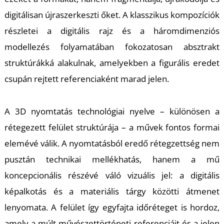
U
digitálisan újraszerkeszti őket. A klasszikus kompozíciók
részletei a digitális rajz és a háromdimenziós
modellezés folyamatában fokozatosan absztrakt
struktúrákká alakulnak, amelyekben a figurális eredet
csupán rejtett referenciaként marad jelen.
Á
A 3D nyomtatás technológiai nyelve – különösen a
rétegezett felület struktúrája – a művek fontos formai
elemévé válik. A nyomtatásból eredő rétegzettség nem
pusztán technikai mellékhatás, hanem a mű
koncepcionális részévé váló vizuális jel: a digitális
képalkotás és a materiális tárgy közötti átmenet
lenyomata. A felület így egyfajta időréteget is hordoz,
amely a múlt művészettörténeti referenciáit és a jelen