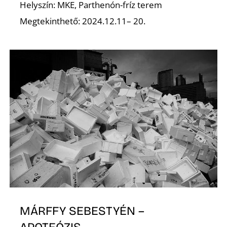
Helyszín: MKE, Parthenón-fríz terem
Megtekinthető: 2024.12.11– 20.
K
MÁRFFY SEBESTYÉN –
APOTEÓZIS