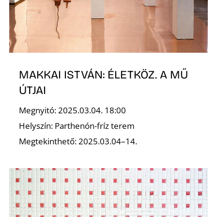
E
MAKKAI ISTVÁN: ÉLETKÖZ. A MŰ
ÚTJAI
Megnyitó: 2025.03.04. 18:00
Helyszín: Parthenón-fríz terem
K
Megtekinthető: 2025.03.04–14.