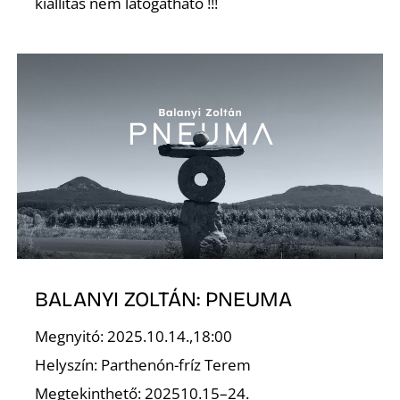
L
kiállítás nem látogatható !!!
BALANYI ZOLTÁN: PNEUMA
Megnyitó: 2025.10.14.,18:00
Helyszín: Parthenón-fríz Terem
Megtekinthető: 202510.15–24.