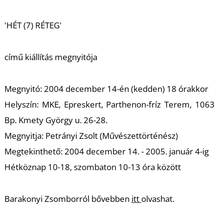
A
'HÉT (7) RÉTEG'
című kiállítás megnyitója
Megnyitó:
2004 december 14-én (kedden) 18 órakkor
Helyszín:
MKE, Epreskert, Parthenon-fríz Terem, 1063
Bp. Kmety György u. 26-28.
Megnyitja:
Petrányi Zsolt (Művészettörténész)
Megtekinthető:
2004 december 14. - 2005. január 4-ig
Hétköznap 10-18, szombaton 10-13 óra között
Barakonyi Zsomborról bővebben
itt
olvashat.