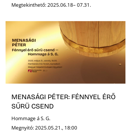
T
Megtekinthető: 2025.06.18– 07.31.
A
MENASÁGI PÉTER: FÉNNYEL ÉRŐ
SŰRÜ CSEND
Hommage á S. G.
Megnyitó: 2025.05.21., 18:00