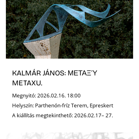
É
P
KALMÁR JÁNOS: ΜΕΤΑΞΎ
METAXU.
Megnyitó: 2026.02.16. 18:00
Helyszín: Parthenón-fríz Terem, Epreskert
A kiállítás megtekinthető: 2026.02.17– 27.