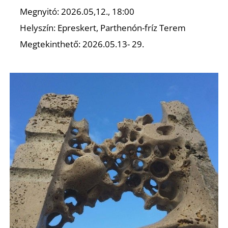
U
Megnyitó: 2026.05,12., 18:00
Helyszín: Epreskert, Parthenón-fríz Terem
Megtekinthető: 2026.05.13- 29.
Á