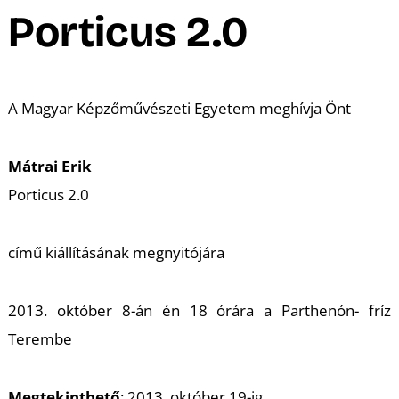
A
Porticus 2.0
A Magyar Képzőművészeti Egyetem meghívja Önt
Mátrai Erik
Porticus 2.0
című kiállításának megnyitójára
2013. október 8-án én 18 órára a Parthenón- fríz
Terembe
Megtekinthető
: 2013. október 19-ig