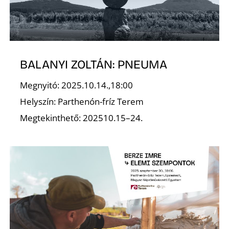
R
BALANYI ZOLTÁN: PNEUMA
Megnyitó: 2025.10.14.,18:00
Helyszín: Parthenón-fríz Terem
Megtekinthető: 202510.15–24.