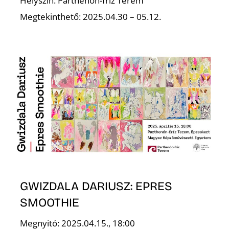
T
Helyszín: Parthenón-fríz Terem
Megtekinthető: 2025.04.30 – 05.12.
A
GWIZDALA DARIUSZ: EPRES
SMOOTHIE
Megnyitó: 2025.04.15., 18:00