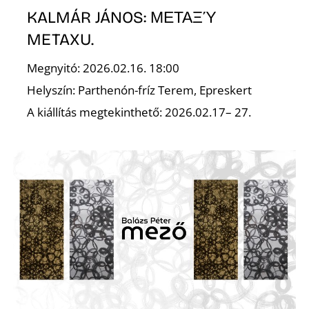
A
KALMÁR JÁNOS: ΜΕΤΑΞΎ
METAXU.
Megnyitó: 2026.02.16. 18:00
Helyszín: Parthenón-fríz Terem, Epreskert
A kiállítás megtekinthető: 2026.02.17– 27.