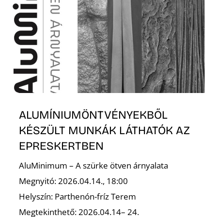
I
ALUMÍNIUMÖNTVÉNYEKBŐL
KÉSZÜLT MUNKÁK LÁTHATÓK AZ
EPRESKERTBEN
AluMinimum – A szürke ötven árnyalata
Megnyitó: 2026.04.14., 18:00
Helyszín: Parthenón-fríz Terem
Megtekinthető: 2026.04.14– 24.