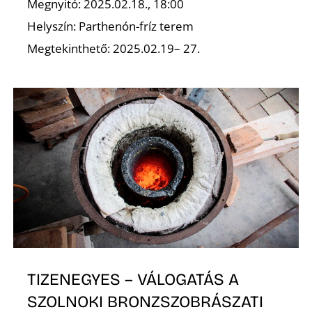
K
Megnyitó: 2025.02.18., 18:00
Helyszín: Parthenón-fríz terem
Megtekinthető: 2025.02.19– 27.
TIZENEGYES – VÁLOGATÁS A
SZOLNOKI BRONZSZOBRÁSZATI