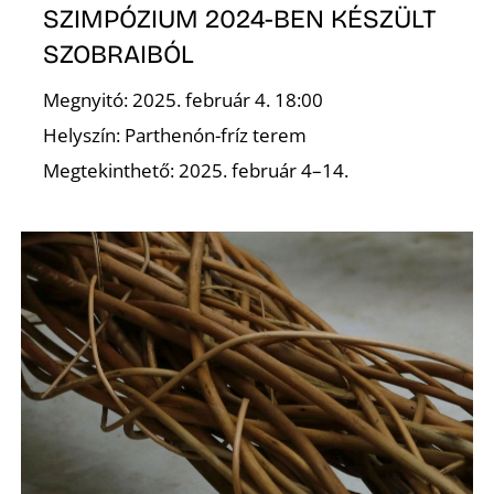
E
SZIMPÓZIUM 2024-BEN KÉSZÜLT
SZOBRAIBÓL
Megnyitó: 2025. február 4. 18:00
Helyszín: Parthenón-fríz terem
Megtekinthető: 2025. február 4–14.
K