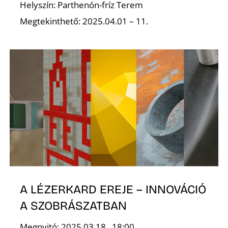
Helyszín: Parthenón-fríz Terem
Megtekinthető: 2025.04.01 – 11.
S
A LÉZERKARD EREJE – INNOVÁCIÓ
A SZOBRÁSZATBAN
Megnyitó: 2025.03.18., 18:00