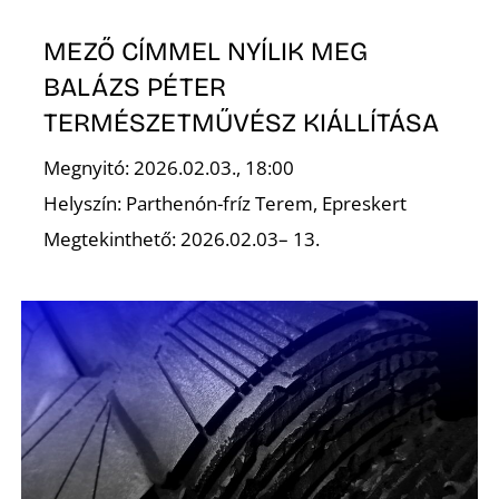
K
MEZŐ CÍMMEL NYÍLIK MEG
BALÁZS PÉTER
TERMÉSZETMŰVÉSZ KIÁLLÍTÁSA
Megnyitó: 2026.02.03., 18:00
Helyszín: Parthenón-fríz Terem, Epreskert
Megtekinthető: 2026.02.03– 13.