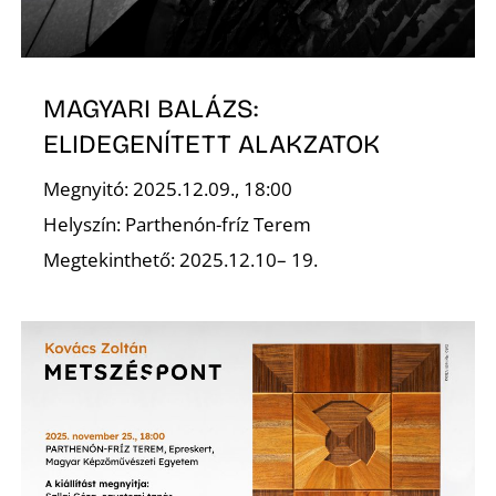
É
MAGYARI BALÁZS:
ELIDEGENÍTETT ALAKZATOK
Megnyitó: 2025.12.09., 18:00
Helyszín: Parthenón-fríz Terem
P
Megtekinthető: 2025.12.10– 19.