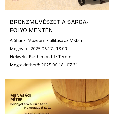
L
BRONZMŰVÉSZET A SÁRGA-
FOLYÓ MENTÉN
A Shanxi Múzeum kiállítása az MKE-n
Megnyitó: 2025.06.17., 18:00
Helyszín: Parthenón-fríz Terem
Megtekinthető: 2025.06.18– 07.31.