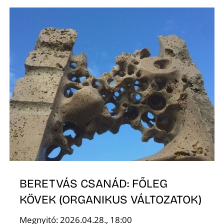
U
Á
BERETVÁS CSANÁD: FŐLEG
KÖVEK (ORGANIKUS VÁLTOZATOK)
Megnyitó: 2026.04.28., 18:00