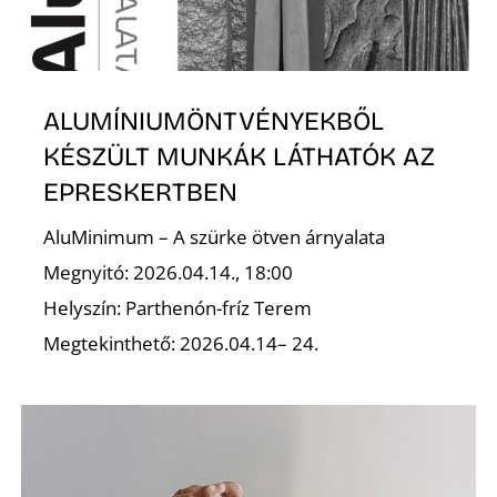
I
ALUMÍNIUMÖNTVÉNYEKBŐL
KÉSZÜLT MUNKÁK LÁTHATÓK AZ
EPRESKERTBEN
AluMinimum – A szürke ötven árnyalata
Megnyitó: 2026.04.14., 18:00
Helyszín: Parthenón-fríz Terem
Megtekinthető: 2026.04.14– 24.