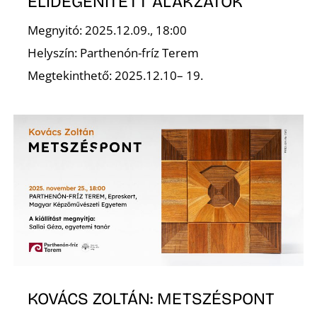
É
ELIDEGENÍTETT ALAKZATOK
Megnyitó: 2025.12.09., 18:00
Helyszín: Parthenón-fríz Terem
Megtekinthető: 2025.12.10– 19.
P
KOVÁCS ZOLTÁN: METSZÉSPONT