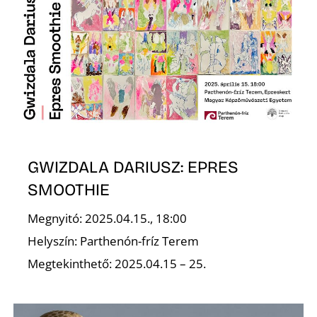
T
A
GWIZDALA DARIUSZ: EPRES
SMOOTHIE
Megnyitó: 2025.04.15., 18:00
Helyszín: Parthenón-fríz Terem
Megtekinthető: 2025.04.15 – 25.