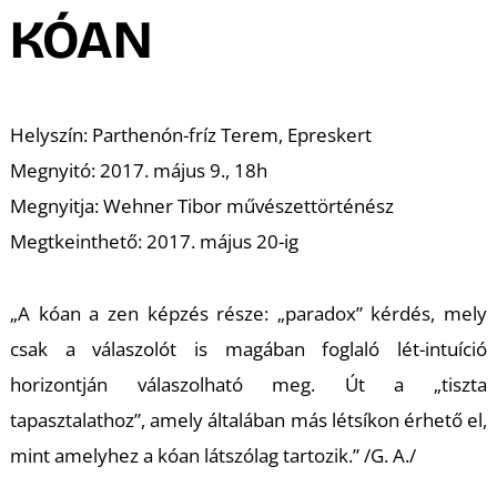
A
KÓAN
Helyszín: Parthenón-fríz Terem, Epreskert
Megnyitó: 2017. május 9., 18h
Megnyitja: Wehner Tibor művészettörténész
Megtkeinthető: 2017. május 20-ig
„A kóan a zen képzés része: „paradox” kérdés, mely
csak a válaszolót is magában foglaló lét-intuíció
horizontján válaszolható meg. Út a „tiszta
tapasztalathoz”, amely általában más létsíkon érhető el,
mint amelyhez a kóan látszólag tartozik.” /G. A./