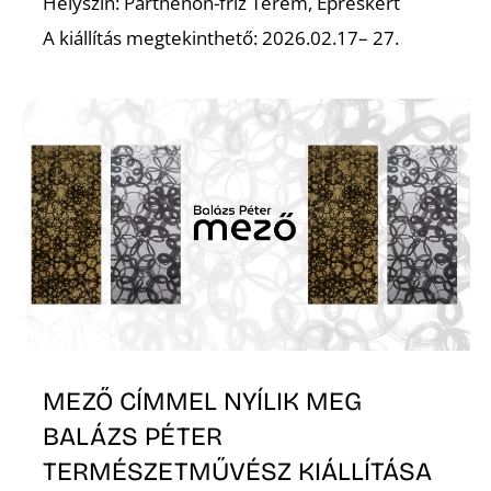
A
Helyszín: Parthenón-fríz Terem, Epreskert
A kiállítás megtekinthető: 2026.02.17– 27.
MEZŐ CÍMMEL NYÍLIK MEG
BALÁZS PÉTER
TERMÉSZETMŰVÉSZ KIÁLLÍTÁSA