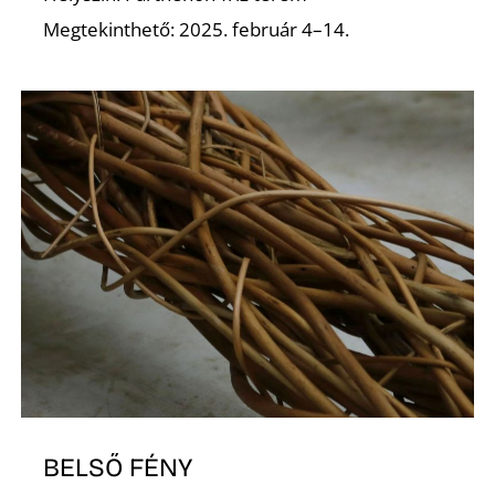
E
Megtekinthető: 2025. február 4–14.
K
BELSŐ FÉNY