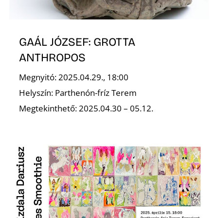
T
GAÁL JÓZSEF: GROTTA
ANTHROPOS
Megnyitó: 2025.04.29., 18:00
Helyszín: Parthenón-fríz Terem
A
Megtekinthető: 2025.04.30 – 05.12.