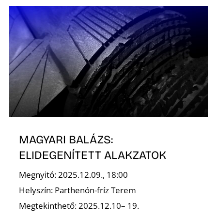
É
P
MAGYARI BALÁZS:
ELIDEGENÍTETT ALAKZATOK
Megnyitó: 2025.12.09., 18:00
Helyszín: Parthenón-fríz Terem
Megtekinthető: 2025.12.10– 19.