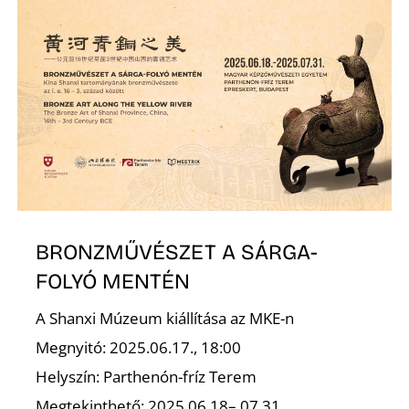
L
BRONZMŰVÉSZET A SÁRGA-
FOLYÓ MENTÉN
A Shanxi Múzeum kiállítása az MKE-n
Megnyitó: 2025.06.17., 18:00
Helyszín: Parthenón-fríz Terem
Megtekinthető: 2025.06.18– 07.31.