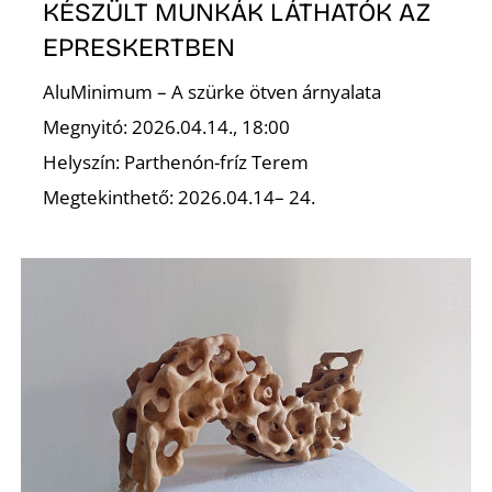
KÉSZÜLT MUNKÁK LÁTHATÓK AZ
S
EPRESKERTBEN
AluMinimum – A szürke ötven árnyalata
Megnyitó: 2026.04.14., 18:00
Helyszín: Parthenón-fríz Terem
Megtekinthető: 2026.04.14– 24.