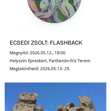
U
ECSEDI ZSOLT: FLASHBACK
Á
Megnyitó: 2026.05,12., 18:00
Helyszín: Epreskert, Parthenón-fríz Terem
Megtekinthető: 2026.05.13- 29.