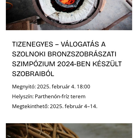
E
TIZENEGYES – VÁLOGATÁS A
SZOLNOKI BRONZSZOBRÁSZATI
SZIMPÓZIUM 2024-BEN KÉSZÜLT
SZOBRAIBÓL
K
Megnyitó: 2025. február 4. 18:00
Helyszín: Parthenón-fríz terem
Megtekinthető: 2025. február 4–14.