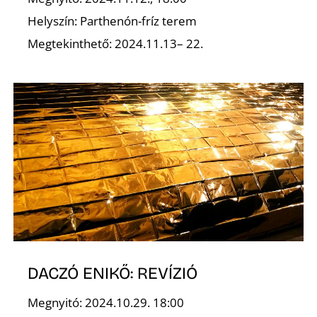
Helyszín: Parthenón-fríz terem
K
Megtekinthető: 2024.11.13– 22.
DACZÓ ENIKŐ: REVÍZIÓ
Megnyitó: 2024.10.29. 18:00