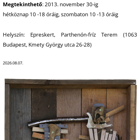
K
Megtekinthető
: 2013. november 30-ig
hétköznap 10 -18 óráig, szombaton 10 -13 óráig
Helyszín: Epreskert, Parthenón-fríz Terem (1063
Budapest, Kmety György utca 26-28)
2026.08.07.