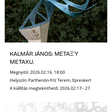
A
KALMÁR JÁNOS: ΜΕΤΑΞΎ
METAXU.
Megnyitó: 2026.02.16. 18:00
Helyszín: Parthenón-fríz Terem, Epreskert
A kiállítás megtekinthető: 2026.02.17– 27.