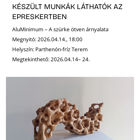
KÉSZÜLT MUNKÁK LÁTHATÓK AZ
S
EPRESKERTBEN
AluMinimum – A szürke ötven árnyalata
Megnyitó: 2026.04.14., 18:00
Helyszín: Parthenón-fríz Terem
Megtekinthető: 2026.04.14– 24.