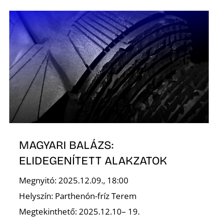
É
P
MAGYARI BALÁZS:
ELIDEGENÍTETT ALAKZATOK
Megnyitó: 2025.12.09., 18:00
Helyszín: Parthenón-fríz Terem
Megtekinthető: 2025.12.10– 19.