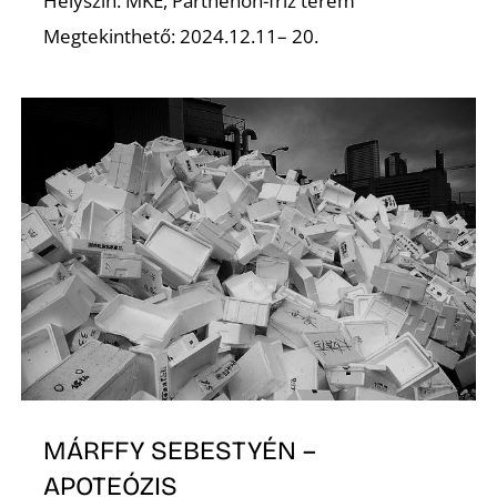
Helyszín: MKE, Parthenón-fríz terem
Megtekinthető: 2024.12.11– 20.
D
MÁRFFY SEBESTYÉN –
APOTEÓZIS