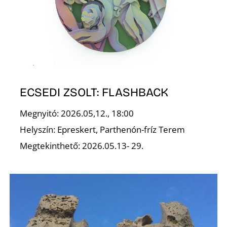
U
ECSEDI ZSOLT: FLASHBACK
Á
Megnyitó: 2026.05,12., 18:00
Helyszín: Epreskert, Parthenón-fríz Terem
Megtekinthető: 2026.05.13- 29.