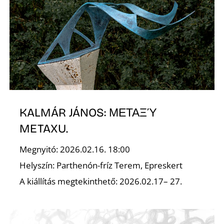
A
KALMÁR JÁNOS: ΜΕΤΑΞΎ
METAXU.
Megnyitó: 2026.02.16. 18:00
Helyszín: Parthenón-fríz Terem, Epreskert
A kiállítás megtekinthető: 2026.02.17– 27.