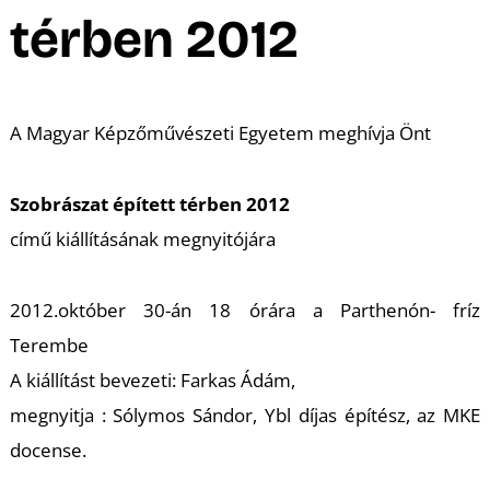
A
térben 2012
A Magyar Képzőművészeti Egyetem meghívja Önt
Szobrászat épített térben 2012
című kiállításának megnyitójára
2012.október 30-án 18 órára a Parthenón- fríz
Terembe
A kiállítást bevezeti: Farkas Ádám,
megnyitja : Sólymos Sándor, Ybl díjas építész, az MKE
docense.