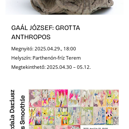
T
GAÁL JÓZSEF: GROTTA
ANTHROPOS
Megnyitó: 2025.04.29., 18:00
Helyszín: Parthenón-fríz Terem
A
Megtekinthető: 2025.04.30 – 05.12.