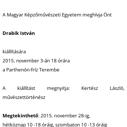
A
A Magyar Képzőművészeti Egyetem meghívja Önt
Drabik István
kiállítására
2015. november 3-án 18 órára
a Parthenón-fríz Terembe
A kiállítást megnyitja: Kertész László,
művészettörténész
Megtekinthető
: 2015. november 28-ig,
hétköznap 10 -18 óráig, szombaton 10 -13 óráig