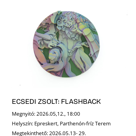
U
Á
ECSEDI ZSOLT: FLASHBACK
Megnyitó: 2026.05,12., 18:00
Helyszín: Epreskert, Parthenón-fríz Terem
Megtekinthető: 2026.05.13- 29.