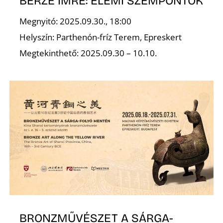
L
BERZE IMRE: ELEMI SZEMPONTOK
Megnyitó: 2025.09.30., 18:00
Helyszín: Parthenón-fríz Terem, Epreskert
Megtekinthető: 2025.09.30 – 10.10.
BRONZMŰVÉSZET A SÁRGA-