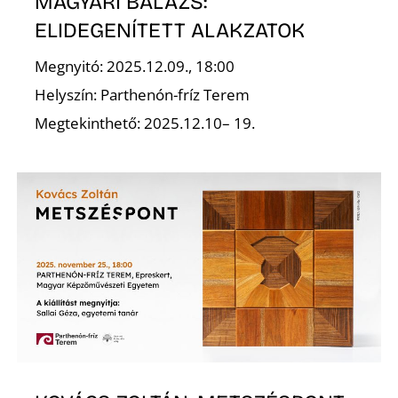
MAGYARI BALÁZS:
ELIDEGENÍTETT ALAKZATOK
Megnyitó: 2025.12.09., 18:00
Helyszín: Parthenón-fríz Terem
Megtekinthető: 2025.12.10– 19.
Z