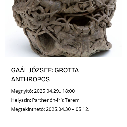
T
A
GAÁL JÓZSEF: GROTTA
ANTHROPOS
Megnyitó: 2025.04.29., 18:00
Helyszín: Parthenón-fríz Terem
Megtekinthető: 2025.04.30 – 05.12.