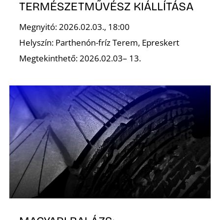
É
TERMÉSZETMŰVÉSZ KIÁLLÍTÁSA
Megnyitó: 2026.02.03., 18:00
Helyszín: Parthenón-fríz Terem, Epreskert
Megtekinthető: 2026.02.03– 13.
P