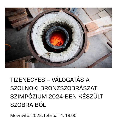
E
K
TIZENEGYES – VÁLOGATÁS A
SZOLNOKI BRONZSZOBRÁSZATI
SZIMPÓZIUM 2024-BEN KÉSZÜLT
SZOBRAIBÓL
Megnyitó: 2025. február 4. 18:00