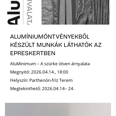
S
ALUMÍNIUMÖNTVÉNYEKBŐL
KÉSZÜLT MUNKÁK LÁTHATÓK AZ
EPRESKERTBEN
AluMinimum – A szürke ötven árnyalata
Megnyitó: 2026.04.14., 18:00
Helyszín: Parthenón-fríz Terem
Megtekinthető: 2026.04.14– 24.