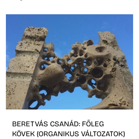
L
BERETVÁS CSANÁD: FŐLEG
KÖVEK (ORGANIKUS VÁLTOZATOK)