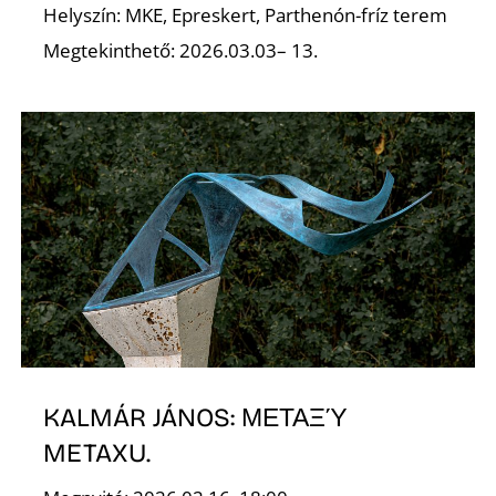
A
Helyszín: MKE, Epreskert, Parthenón-fríz terem
Megtekinthető: 2026.03.03– 13.
KALMÁR JÁNOS: ΜΕΤΑΞΎ
METAXU.