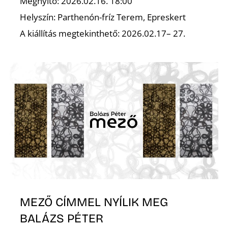
K
Megnyitó: 2026.02.16. 18:00
Helyszín: Parthenón-fríz Terem, Epreskert
A kiállítás megtekinthető: 2026.02.17– 27.
MEZŐ CÍMMEL NYÍLIK MEG
BALÁZS PÉTER