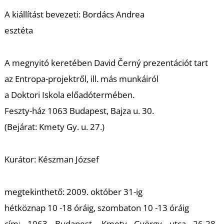
K
A kiállítást bevezeti: Bordács Andrea
esztéta
A megnyitó keretében David Černý prezentációt tart
az Entropa-projektről, ill. más munkáiról
a Doktori Iskola előadótermében.
Feszty-ház 1063 Budapest, Bajza u. 30.
(Bejárat: Kmety Gy. u. 27.)
Kurátor: Készman József
megtekinthető: 2009. október 31-ig
hétköznap 10 -18 óráig, szombaton 10 -13 óráig
cím: 1063 Budapest, Kmety György utca 26-28.,