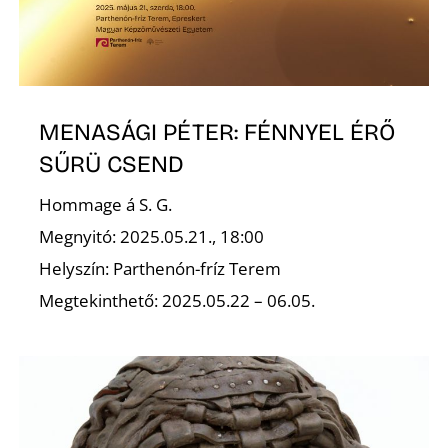
T
MENASÁGI PÉTER: FÉNNYEL ÉRŐ
SŰRÜ CSEND
Hommage á S. G.
A
Megnyitó: 2025.05.21., 18:00
Helyszín: Parthenón-fríz Terem
Megtekinthető: 2025.05.22 – 06.05.