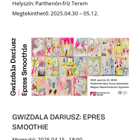
Helyszín: Parthenón-fríz Terem
Megtekinthető: 2025.04.30 – 05.12.
S
GWIZDALA DARIUSZ: EPRES
SMOOTHIE
Megnyitó: 2025.04.15., 18:00