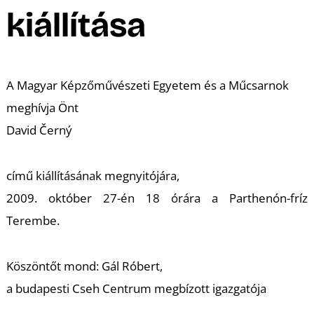
A
kiállítása
A Magyar Képzőművészeti Egyetem és a Műcsarnok
meghívja Önt
David Černý
című kiállításának megnyitójára,
2009. október 27-én 18 órára a Parthenón-fríz
Terembe.
Köszöntőt mond: Gál Róbert,
a budapesti Cseh Centrum megbízott igazgatója