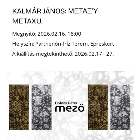
É
KALMÁR JÁNOS: ΜΕΤΑΞΎ
METAXU.
Megnyitó: 2026.02.16. 18:00
Helyszín: Parthenón-fríz Terem, Epreskert
A kiállítás megtekinthető: 2026.02.17– 27.
P