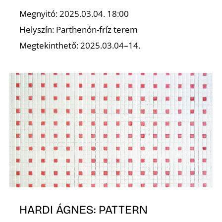
E
Megnyitó: 2025.03.04. 18:00
Helyszín: Parthenón-fríz terem
Megtekinthető: 2025.03.04–14.
K
HARDI ÁGNES: PATTERN