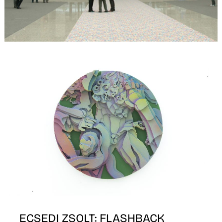
L
ECSEDI ZSOLT: FLASHBACK