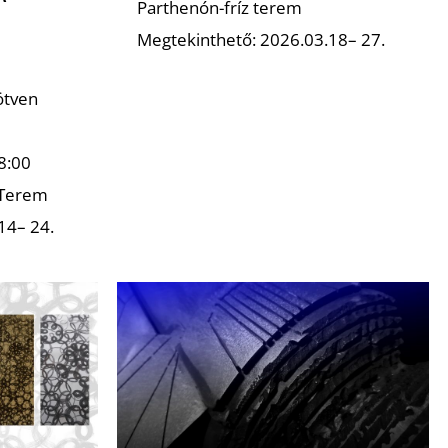
Parthenón-fríz terem
Megtekinthető: 2026.03.18– 27.
ötven
8:00
 Terem
14– 24.