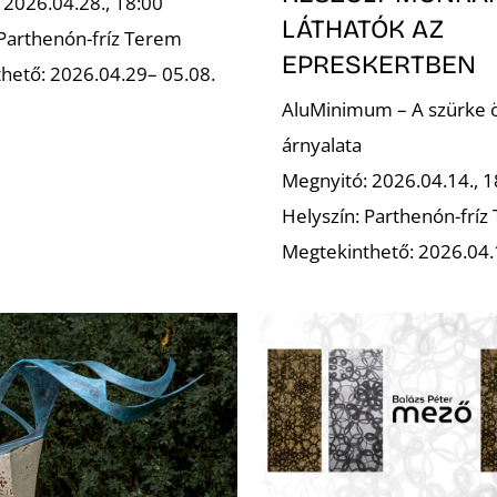
 2026.04.28., 18:00
LÁTHATÓK AZ
 Parthenón-fríz Terem
EPRESKERTBEN
hető: 2026.04.29– 05.08.
AluMinimum – A szürke 
árnyalata
Megnyitó: 2026.04.14., 1
Helyszín: Parthenón-fríz
Megtekinthető: 2026.04.