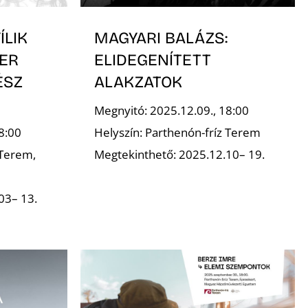
ÍLIK
MAGYARI BALÁZS:
ER
ELIDEGENÍTETT
ÉSZ
ALAKZATOK
Megnyitó: 2025.12.09., 18:00
8:00
Helyszín: Parthenón-fríz Terem
 Terem,
Megtekinthető: 2025.12.10– 19.
03– 13.