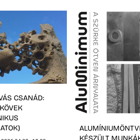
VÁS CSANÁD:
 KÖVEK
NIKUS
ATOK)
ALUMÍNIUMÖNTV
KÉSZÜLT MUNKÁ