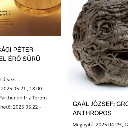
ÁGI PÉTER:
EL ÉRŐ SŰRÜ
á S. G.
 2025.05.21., 18:00
 Parthenón-fríz Terem
GAÁL JÓZSEF: GR
hető: 2025.05.22 –
ANTHROPOS
Megnyitó: 2025.04.29., 1