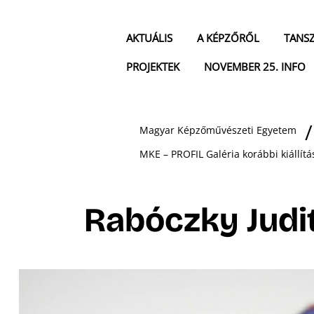
AKTUÁLIS
A KÉPZŐRŐL
TANS
PROJEKTEK
NOVEMBER 25. INFO
Magyar Képzőművészeti Egyetem
MKE – PROFIL Galéria korábbi kiállítá
Rabóczky Judi