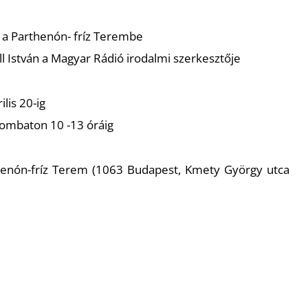
a a Parthenón- fríz Terembe
all István a Magyar Rádió irodalmi szerkesztője
ilis 20-ig
zombaton 10 -13 óráig
thenón-fríz Terem (1063 Budapest, Kmety György utca