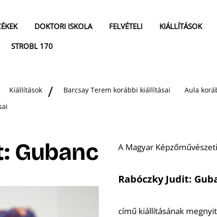
ZÉKEK
DOKTORI ISKOLA
FELVÉTELI
KIÁLLÍTÁSOK
STROBL 170
Kiállítások
Barcsay Terem korábbi kiállításai
Aula koráb
sai
t: Gubanc
A Magyar Képzőművészeti
Rabóczky Judit: Gub
című kiállításának megnyit