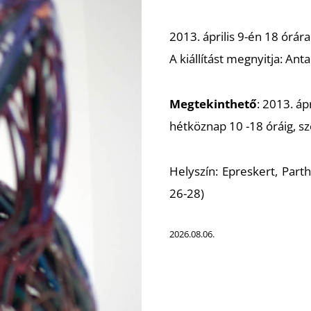
2013. április 9-én 18 órár
A kiállítást megnyitja: Ant
Megtekinthető
: 2013. ápr
hétköznap 10 -18 óráig, s
Helyszín: Epreskert, Par
26-28)
2026.08.06.