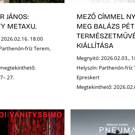
R JÁNOS:
MEZŐ CÍMMEL NY
Ύ METAXU.
MEG BALÁZS PÉT
TERMÉSZETMŰV
 2026.02.16. 18:00
KIÁLLÍTÁSA
 Parthenón-fríz Terem,
Megnyitó: 2026.02.03., 1
s megtekinthető:
Helyszín: Parthenón-fríz
7– 27.
Epreskert
Megtekinthető: 2026.02.