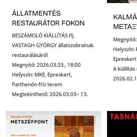
ÁLLATMENTÉS
KALMÁ
RESTAURÁTOR FOKON
ΜΕΤΑΞ
BESZÁMOLÓ KIÁLLÍTÁS Ifj.
Megnyitó:
VASTAGH GYÖRGY állatszobrainak
Helyszín:
restaurálásáról
Epreskert
Megnyitó: 2026.03.03., 18:00
A kiállítá
Helyszín: MKE, Epreskert,
2026.02.1
Parthenón-fríz terem
Megtekinthető: 2026.03.03– 13.