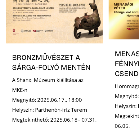
MENAS
BRONZMŰVÉSZET A
FÉNNY
SÁRGA-FOLYÓ MENTÉN
CSEND
A Shanxi Múzeum kiállítása az
Hommage 
MKE-n
Megnyitó:
Megnyitó: 2025.06.17., 18:00
Helyszín:
Helyszín: Parthenón-fríz Terem
Megtekint
Megtekinthető: 2025.06.18– 07.31.
06.05.