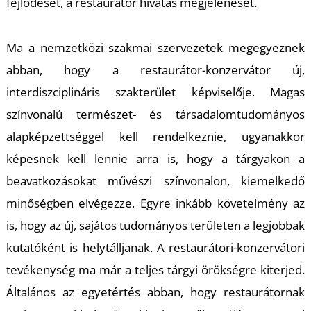
fejlődését, a restaurátor hivatás megjelenését.
S
Ma a nemzetközi szakmai szervezetek megegyeznek
abban, hogy a restaurátor-konzervátor új,
interdiszciplináris szakterület képviselője. Magas
színvonalú természet- és társadalomtudományos
alapképzettséggel kell rendelkeznie, ugyanakkor
képesnek kell lennie arra is, hogy a tárgyakon a
beavatkozásokat művészi színvonalon, kiemelkedő
minőségben elvégezze. Egyre inkább követelmény az
is, hogy az új, sajátos tudományos területen a legjobbak
kutatóként is helytálljanak. A restaurátori-konzervátori
tevékenység ma már a teljes tárgyi örökségre kiterjed.
Általános az egyetértés abban, hogy restaurátornak