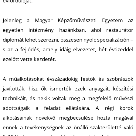
évfordulóját.
Jelenleg a Magyar Képzőművészeti Egyetem az
I
egyetlen intézmény hazánkban, ahol restaurátor
diplomát lehet szerezni, összesen nyolc specializáción –
s az a fejlődés, amely idáig elvezetet, hét évtizeddel
ezelőtt vette kezdetét.
A műalkotásokat évszázadokig festők és szobrászok
javították, hisz ők ismerték ezek anyagait, készítési
technikáit, és nekik voltak meg a megfelelő művészi
adottságaik a feladat ellátására. A régi korok
alkotásainak növekvő megbecsülése hozta magával
ennek a tevékenységnek az önálló szakterületté való