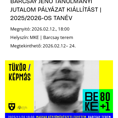
E
BARCSAY JENŐ TANULMÁNYI
JUTALOM PÁLYÁZAT KIÁLLÍTÁST |
2025/2026-OS TANÉV
Megnyitó: 2026.02.12., 18:00
Helyszín: MKE | Barcsay terem
Megtekinthető: 2026.02.12– 24.
K