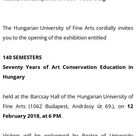
U
The Hungarian University of Fine Arts cordially invites
you to the opening of the exhibition entitled
140 SEMESTERS
Á
Seventy Years of Art Conservation Education in
Hungary
held at the Barcsay Hall of the Hungarian University of
Fine Arts (1062 Budapest, Andrássy út 69.), on
12
February 2018, at 6 PM
.
Visitors will be welcomed by Rector of University