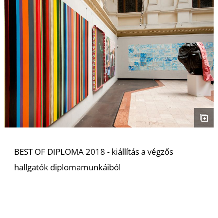
Z
BEST OF DIPLOMA 2018 - kiállítás a végzős
hallgatók diplomamunkáiból