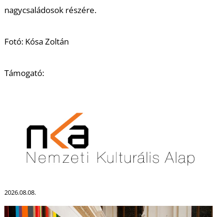
nagycsaládosok részére.
Fotó: Kósa Zoltán
S
Támogató:
2026.08.08.