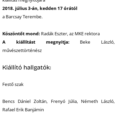
L
2018. július 3-án, kedden 17 órától
a Barcsay Terembe.
Köszöntőt mond:
Radák Eszter, az MKE rektora
A kiállítást megnyitja:
Beke László,
művészettörténész
Kiállító hallgatók:
Festő szak
Bencs Dániel Zoltán, Frenyó Júlia, Németh László,
Rafael Erik Banjámin