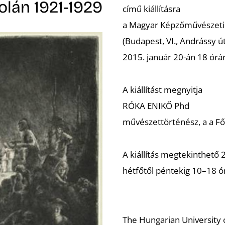
olán 1921-1929
című kiállításra
a Magyar Képzőművészet
(Budapest, VI., Andrássy ú
2015. január 20-án 18 órár
A kiállítást megnyitja
RÓKA ENIKŐ Phd
művészettörténész, a a Főv
A kiállítás megtekinthető 
hétfőtől péntekig 10–18 ó
The Hungarian University of