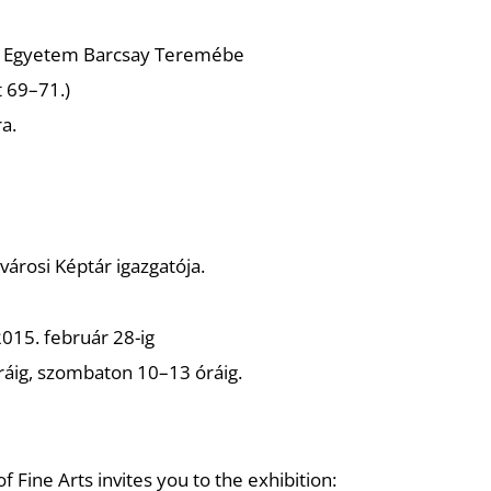
i Egyetem Barcsay Teremébe
t 69–71.)
a.
árosi Képtár igazgatója.
2015. február 28-ig
ráig, szombaton 10–13 óráig.
 Fine Arts invites you to the exhibition: