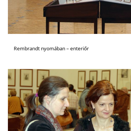
Rembrandt nyomában – enteriőr