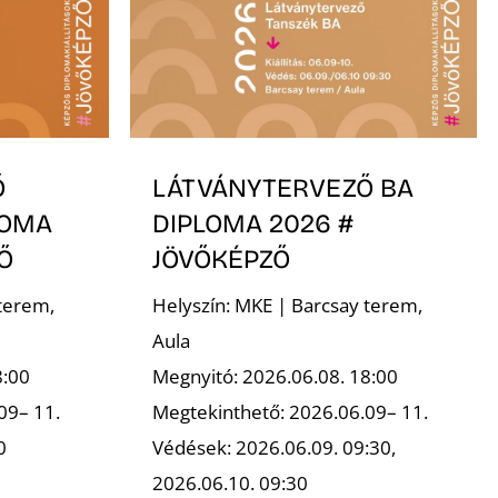
Ő
LÁTVÁNYTERVEZŐ BA
LOMA
DIPLOMA 2026 #
Ő
JÖVŐKÉPZŐ
terem,
Helyszín: MKE | Barcsay terem,
Aula
8:00
Megnyitó: 2026.06.08. 18:00
09– 11.
Megtekinthető: 2026.06.09– 11.
0
Védések: 2026.06.09. 09:30,
2026.06.10. 09:30