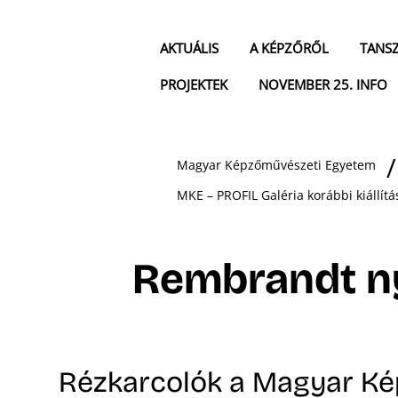
AKTUÁLIS
A KÉPZŐRŐL
TANS
PROJEKTEK
NOVEMBER 25. INFO
Magyar Képzőművészeti Egyetem
MKE – PROFIL Galéria korábbi kiállítá
Rembrandt 
Rézkarcolók a Magyar K