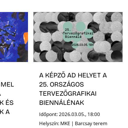
A KÉPZŐ AD HELYET A
MMEL
25. ORSZÁGOS
A
TERVEZŐGRAFIKAI
K ÉS
BIENNÁLÉNAK
K A
Időpont: 2026.03.05., 18:00
Helyszín: MKE | Barcsay terem