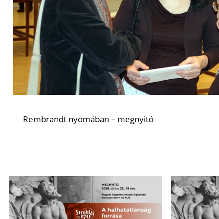
Rembrandt nyomában – megnyitó