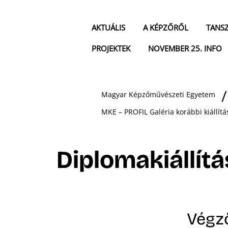
AKTUÁLIS
A KÉPZŐRŐL
TANS
PROJEKTEK
NOVEMBER 25. INFO
Magyar Képzőművészeti Egyetem
MKE – PROFIL Galéria korábbi kiállítá
Diplomakiállít
Végző