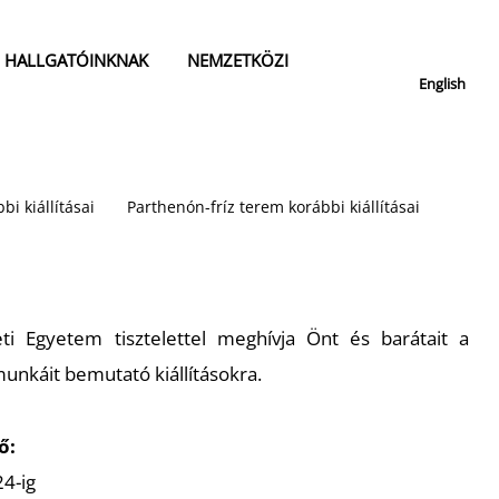
HALLGATÓINKNAK
NEMZETKÖZI
English
bi kiállításai
Parthenón-fríz terem korábbi kiállításai
 Egyetem tisztelettel meghívja Önt és barátait a
unkáit bemutató kiállításokra.
ő:
24-ig