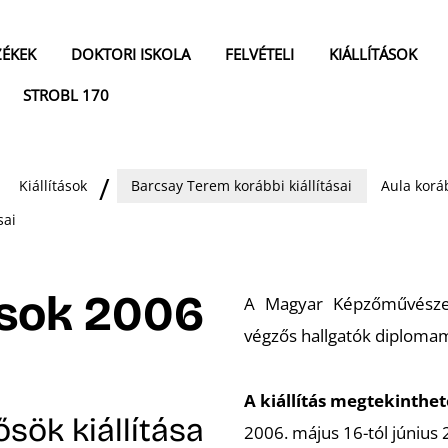
ZÉKEK
DOKTORI ISKOLA
FELVÉTELI
KIÁLLÍTÁSOK
STROBL 170
Kiállítások
Barcsay Terem korábbi kiállításai
Aula koráb
sai
ások 2006
A Magyar Képzőművészeti
végzős hallgatók diplomam
A kiállítás megtekinthet
sök kiállítása
2006. május 16-tól június 