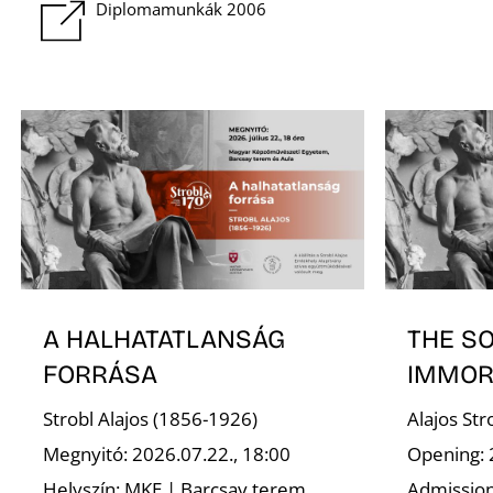
Diplomamunkák 2006
A HALHATATLANSÁG
THE S
FORRÁSA
IMMOR
Strobl Alajos (1856-1926)
Alajos St
Megnyitó: 2026.07.22., 18:00
Opening: 
Helyszín: MKE | Barcsay terem,
Admission 