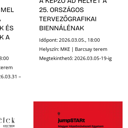
A KÉPZŐ AD HELYET A
MMEL
25. ORSZÁGOS
A
TERVEZŐGRAFIKAI
K ÉS
BIENNÁLÉNAK
K A
Időpont: 2026.03.05., 18:00
Helyszín: MKE | Barcsay terem
8:00
Megtekinthető: 2026.03.05-19-ig
 terem
6.03.31 –