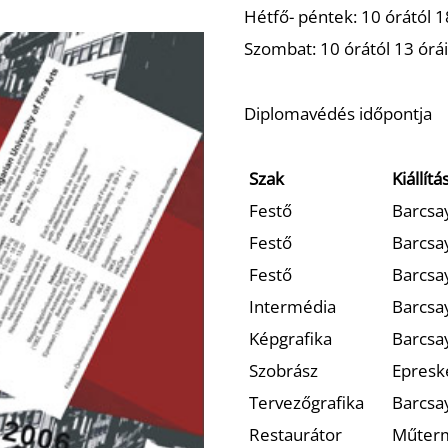
Hétfő- péntek: 10 órától 1
Szombat: 10 órától 13 órái
Diplomavédés időpontja
Szak
Kiállítá
Festő
Barcsay
Festő
Barcsay
Festő
Barcsay
Intermédia
Barcsay
Képgrafika
Barcsay
Szobrász
Epreske
Tervezőgrafika
Barcsay
Restaurátor
Műterme