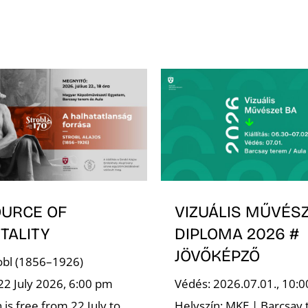
OURCE OF
VIZUÁLIS MŰVÉSZ
TALITY
DIPLOMA 2026 #
JÖVŐKÉPZŐ
robl (1856–1926)
22 July 2026, 6:00 pm
Védés: 2026.07.01., 10:0
is free from 22 July to
Helyszín: MKE | Barcsay 