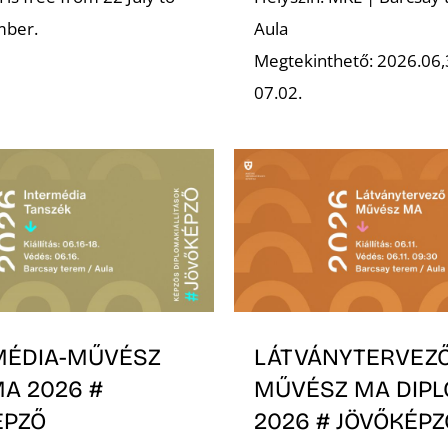
mber.
Aula
Megtekinthető: 2026.06,
07.02.
MÉDIA-MŰVÉSZ
LÁTVÁNYTERVEZ
A 2026 #
MŰVÉSZ MA DIP
ÉPZŐ
2026 # JÖVŐKÉPZ