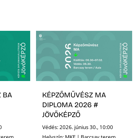
 BA
KÉPZŐMŰVÉSZ MA
DIPLOMA 2026 #
JÖVŐKÉPZŐ
0
Védés: 2026. június 30., 10:00
terem,
Helyszín: MKE | Barcsay terem,