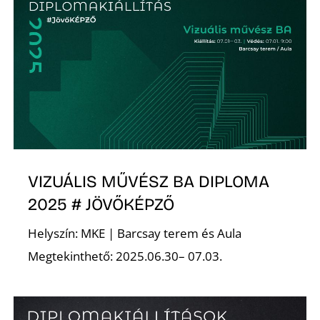
K
VIZUÁLIS MŰVÉSZ BA DIPLOMA
2025 # JÖVŐKÉPZŐ
Helyszín: MKE | Barcsay terem és Aula
Megtekinthető: 2025.06.30– 07.03.