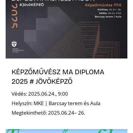
E
KÉPZŐMŰVÉSZ MA DIPLOMA
K
2025 # JÖVŐKÉPZŐ
Védés: 2025.06.24., 9:00
Helyszín: MKE | Barcsay terem és Aula
Megtekinthető: 2025.06.24– 26.