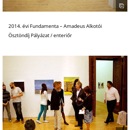
U
2014. évi Fundamenta – Amadeus Alkotói
Ösztöndíj Pályázat / enteriőr
Á