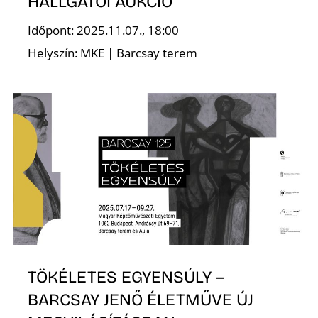
HALLGATÓI AUKCIÓ
Időpont: 2025.11.07., 18:00
Helyszín: MKE | Barcsay terem
S
TÖKÉLETES EGYENSÚLY –
BARCSAY JENŐ ÉLETMŰVE ÚJ