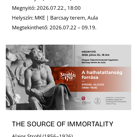
Megnyitó: 2026.07.22., 18:00
K
Helyszín: MKE | Barcsay terem, Aula
Megtekinthető: 2026.07.22 – 09.19.
THE SOURCE OF IMMORTALITY
Alajos Strobl (1856–1926)