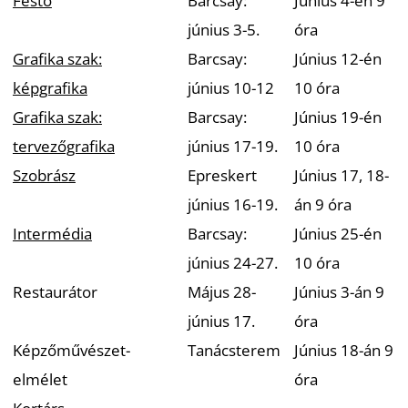
Festő
Barcsay:
Június 4-én 9
június 3-5.
óra
Grafika szak:
Barcsay:
Június 12-én
képgrafika
június 10-12
10 óra
Grafika szak:
Barcsay:
Június 19-én
tervezőgrafika
június 17-19.
10 óra
Szobrász
Epreskert
Június 17, 18-
június 16-19.
án 9 óra
Intermédia
Barcsay:
Június 25-én
június 24-27.
10 óra
Restaurátor
Május 28-
Június 3-án 9
június 17.
óra
Képzőművészet-
Tanácsterem
Június 18-án 9
elmélet
óra