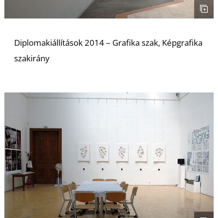
E
Diplomakiállítások 2014 – Grafika szak, Képgrafika
szakirány
K