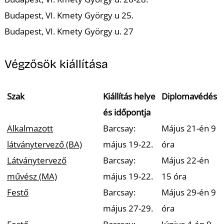
L
Budapest, VI. Kmety György u 25.
Budapest, VI. Kmety György u. 27
Végzősök kiállítása
Szak
Kiállítás helye
Diplomavédés
és időpontja
Alkalmazott
Barcsay:
Május 21-én 9
látványtervező (BA)
május 19-22.
óra
Látványtervező
Barcsay:
Május 22-én
művész (MA)
május 19-22.
15 óra
Festő
Barcsay:
Május 29-én 9
május 27-29.
óra