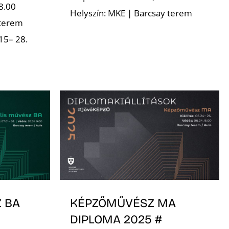
8.00
Helyszín: MKE | Barcsay terem
 terem
15– 28.
 BA
KÉPZŐMŰVÉSZ MA
DIPLOMA 2025 #