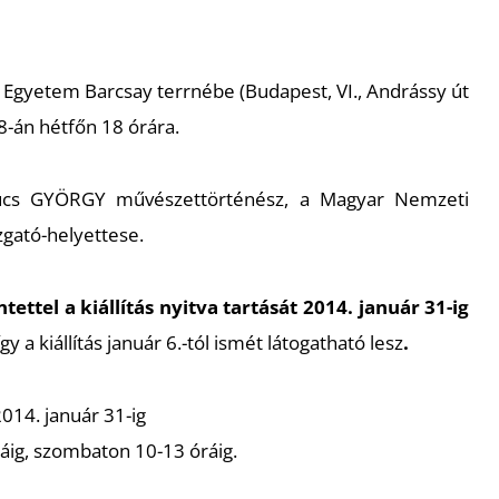
Egyetem Barcsay terrnébe (Budapest, VI., Andrássy út
-án hétfőn 18 órára.
Szücs GYÖRGY művészettörténész, a Magyar Nemzeti
gató-helyettese.
tettel a kiállítás nyitva tartását 2014. január 31-ig
így a kiállítás január 6.-tól ismét látogatható lesz
.
2014. január 31-ig
ráig, szombaton 10-13 óráig.