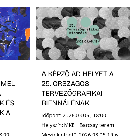
A KÉPZŐ AD HELYET A
MMEL
25. ORSZÁGOS
A
TERVEZŐGRAFIKAI
K ÉS
BIENNÁLÉNAK
K A
Időpont: 2026.03.05., 18:00
Helyszín: MKE | Barcsay terem
8:00
Megtekinthető: 2026.03.05-19-ig