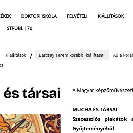
ZÉKEK
DOKTORI ISKOLA
FELVÉTELI
KIÁLLÍTÁSOK
STROBL 170
Kiállítások
Barcsay Terem korábbi kiállításai
Aula koráb
sai
és társai
A Magyar képzőművészeti 
MUCHA ÉS TÁRSAI
Szecessziós plakátok
Gyűjteményéből