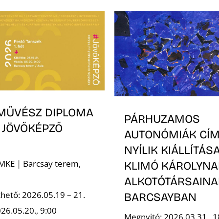
MŰVÉSZ DIPLOMA
PÁRHUZAMOS
 JÖVŐKÉPZŐ
AUTONÓMIÁK CÍ
NYÍLIK KIÁLLÍTÁS
 MKE | Barcsay terem,
KLIMÓ KÁROLYNA
ALKOTÓTÁRSAINA
hető: 2026.05.19 – 21.
BARCSAYBAN
26.05.20., 9:00
Megnyitó: 2026.03.31., 1