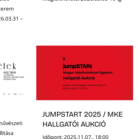
 terem
6.03.31 –
JUMPSTART 2025 / MKE
művészeti
HALLGATÓI AUKCIÓ
lítása
Időpont: 2025.11.07., 18:00