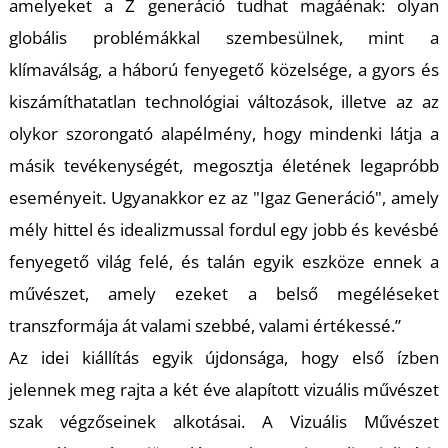
amelyeket a Z generáció tudhat magáénak: olyan
globális problémákkal szembesülnek, mint a
klímaválság, a háború fenyegető közelsége, a gyors és
kiszámíthatatlan technológiai változások, illetve az az
olykor szorongató alapélmény, hogy mindenki látja a
L
másik tevékenységét, megosztja életének legapróbb
eseményeit. Ugyanakkor ez az "Igaz Generáció", amely
mély hittel és idealizmussal fordul egy jobb és kevésbé
fenyegető világ felé, és talán egyik eszköze ennek a
művészet, amely ezeket a belső megéléseket
transzformája át valami szebbé, valami értékessé.”
Az idei kiállítás egyik újdonsága, hogy első ízben
jelennek meg rajta a két éve alapított vizuális művészet
szak végzőseinek alkotásai. A Vizuális Művészet