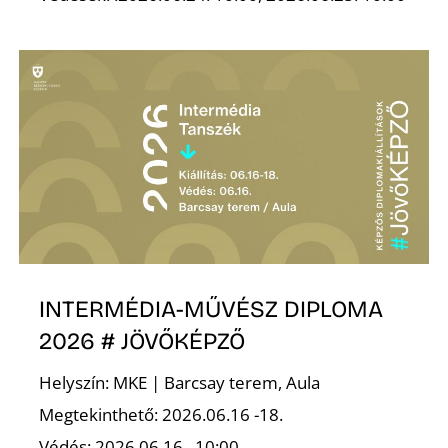
T
A
INTERMÉDIA-MŰVÉSZ DIPLOMA
2026 # JÖVŐKÉPZŐ
Helyszín: MKE | Barcsay terem, Aula
Megtekinthető: 2026.06.16 -18.
Védés: 2026.06.16., 10:00