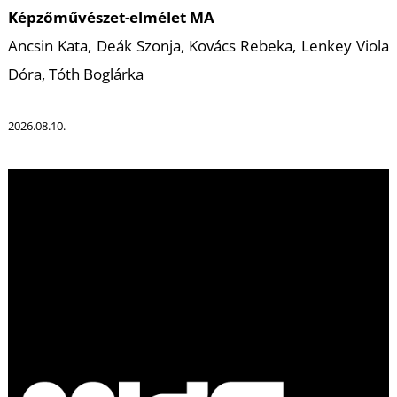
A
Képzőművészet-elmélet MA
Ancsin Kata, Deák Szonja, Kovács Rebeka, Lenkey Viola
Dóra, Tóth Boglárka
2026.08.10.