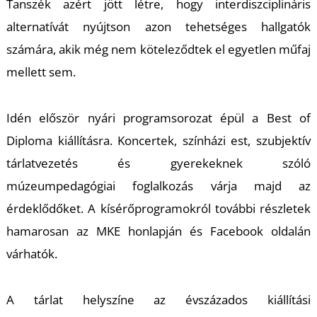
Tanszék azért jött létre, hogy interdiszciplináris
alternatívát nyújtson azon tehetséges hallgatók
számára, akik még nem köteleződtek el egyetlen műfaj
I
mellett sem.
Idén először nyári programsorozat épül a Best of
Diploma kiállításra. Koncertek, színházi est, szubjektív
tárlatvezetés és gyerekeknek szóló
múzeumpedagógiai foglalkozás várja majd az
érdeklődőket. A kísérőprogramokról további részletek
hamarosan az MKE honlapján és Facebook oldalán
várhatók.
A tárlat helyszíne az évszázados kiállítási