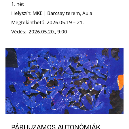
K
1. hét
Helyszín: MKE | Barcsay terem, Aula
Megtekinthető: 2026.05.19 – 21.
Védés: .2026.05.20., 9:00
PÁRHUZAMOS AUTONÓMIÁK