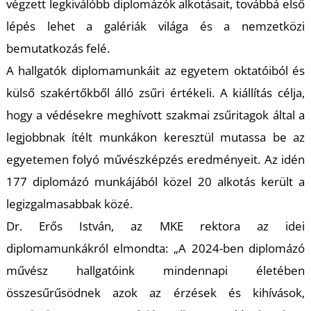
U
végzett legkiválóbb diplomázók alkotásait, továbbá első
lépés lehet a galériák világa és a nemzetközi
bemutatkozás felé.
A hallgatók diplomamunkáit az egyetem oktatóiból és
külső szakértőkből álló zsűri értékeli. A kiállítás célja,
hogy a védésekre meghívott szakmai zsűritagok által a
legjobbnak ítélt munkákon keresztül mutassa be az
Á
egyetemen folyó művészképzés eredményeit. Az idén
177 diplomázó munkájából közel 20 alkotás került a
legizgalmasabbak közé.
Dr. Erős István, az MKE rektora az idei
diplomamunkákról elmondta: „A 2024-ben diplomázó
művész hallgatóink mindennapi életében
összesűrűsödnek azok az érzések és kihívások,