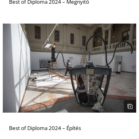
Best of Diploma 2024 – Megnyitó
Z
Best of Diploma 2024 – Építés