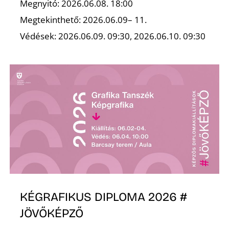
Megnyitó: 2026.06.08. 18:00
Megtekinthető: 2026.06.09– 11.
Z
Védések: 2026.06.09. 09:30, 2026.06.10. 09:30
KÉGRAFIKUS DIPLOMA 2026 #
JÖVŐKÉPZŐ