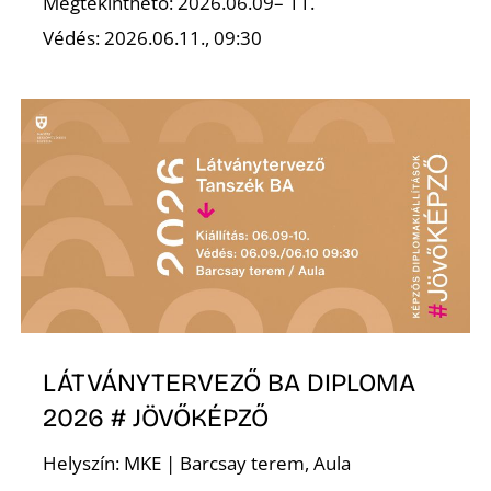
Megtekinthető: 2026.06.09– 11.
Védés: 2026.06.11., 09:30
S
LÁTVÁNYTERVEZŐ BA DIPLOMA
2026 # JÖVŐKÉPZŐ
Helyszín: MKE | Barcsay terem, Aula