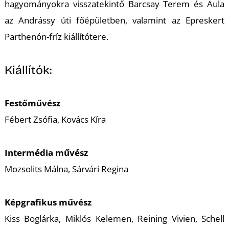
hagyományokra visszatekintő Barcsay Terem és Aula
S
az Andrássy úti főépületben, valamint az Epreskert
Parthenón-fríz kiállítótere.
Kiállítók:
Festőművész
Fébert Zsófia, Kovács Kíra
Intermédia művész
Mozsolits Málna, Sárvári Regina
Képgrafikus művész
Kiss Boglárka, Miklós Kelemen, Reining Vivien, Schell