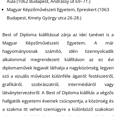
T
Aula (1062 Budapest, Andrássy út 69–71.)
Magyar Képzőművészeti Egyetem, Epreskert (1063
Budapest, Kmety György utca 26-28.)
Best of Diploma kiállítással zárja az idei tanévet is a
Magyar Képzőművészeti Egyetem. A már
hagyományosnak számító, idén tizennyolcadik
alkalommal megrendezett kiállításon az ez évi
diplomaművek legjavát láthatja a nagyközönség, legyen
szó a vizuális művészet különféle ágairól: festészetről,
grafikáról, szobrászatról, intermédiáról vagy
látványtervezésről. A Best of Diploma kiállítás a végzős
hallgatók egyetemi éveinek csúcspontja, a közönség és
a szakma itt veheti szemügyre a különböző szakokon