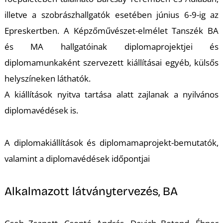
L
illetve a szobrászhallgatók esetében június 6-9-ig az
Epreskertben. A Képzőművészet-elmélet Tanszék BA
és MA hallgatóinak diplomaprojektjei és
diplomamunkaként szervezett kiállításai egyéb, külsős
helyszíneken láthatók.
A kiállítások nyitva tartása alatt zajlanak a nyilvános
diplomavédések is.
A diplomakiállítások és diplomamaprojekt-bemutatók,
valamint a diplomavédések időpontjai
Alkalmazott látványtervezés, BA