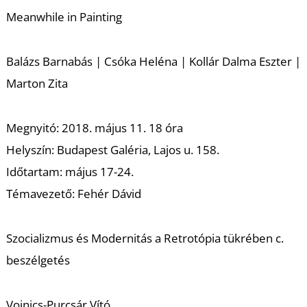
K
Meanwhile in Painting
Balázs Barnabás | Csóka Heléna | Kollár Dalma Eszter |
Marton Zita
Megnyitó: 2018. május 11. 18 óra
Helyszín: Budapest Galéria, Lajos u. 158.
Időtartam: május 17-24.
Témavezető: Fehér Dávid
Szocializmus és Modernitás a Retrotópia tükrében c.
beszélgetés
Vojnics-Purcsár Vító