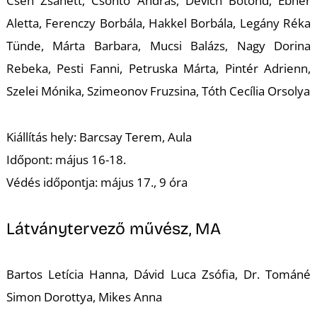
Cseh Zsanett, Csontó András, Devich Botond, Ébner
Aletta, Ferenczy Borbála, Hakkel Borbála, Legány Réka
Tünde, Márta Barbara, Mucsi Balázs, Nagy Dorina
Rebeka, Pesti Fanni, Petruska Márta, Pintér Adrienn,
Szelei Mónika, Szimeonov Fruzsina, Tóth Cecília Orsolya
Kiállítás hely: Barcsay Terem, Aula
Időpont: május 16-18.
Védés időpontja: május 17., 9 óra
Látványtervező művész, MA
Bartos Letícia Hanna, Dávid Luca Zsófia, Dr. Tománé
Simon Dorottya, Mikes Anna