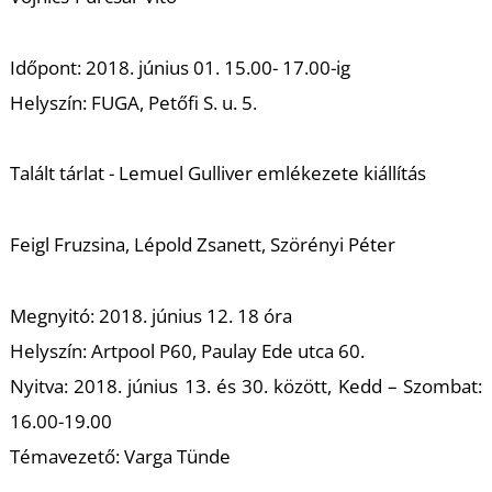
E
Időpont: 2018. június 01. 15.00- 17.00-ig
Helyszín: FUGA, Petőfi S. u. 5.
Talált tárlat - Lemuel Gulliver emlékezete kiállítás
Feigl Fruzsina, Lépold Zsanett, Szörényi Péter
K
Megnyitó: 2018. június 12. 18 óra
Helyszín: Artpool P60, Paulay Ede utca 60.
Nyitva: 2018. június 13. és 30. között, Kedd – Szombat:
16.00-19.00
Témavezető: Varga Tünde