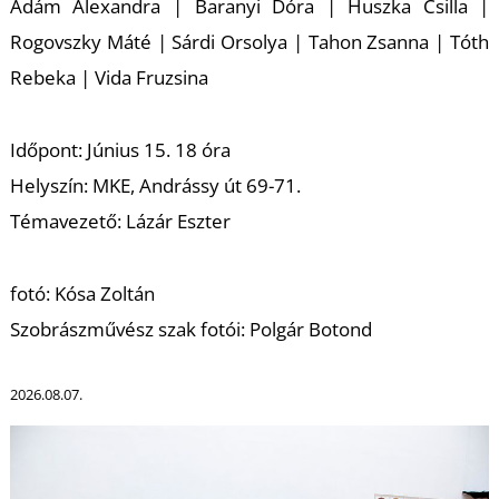
Ádám Alexandra
|
Baranyi Dóra
|
Huszka Csilla
|
Rogovszky Máté
|
Sárdi Orsolya
|
Tahon Zsanna
|
Tóth
Rebeka
|
Vida Fruzsina
Időpont: Június 15. 18 óra
Helyszín: MKE, Andrássy út 69-71.
Témavezető: Lázár Eszter
fotó: Kósa Zoltán
Szobrászművész szak fotói: Polgár Botond
2026.08.07.