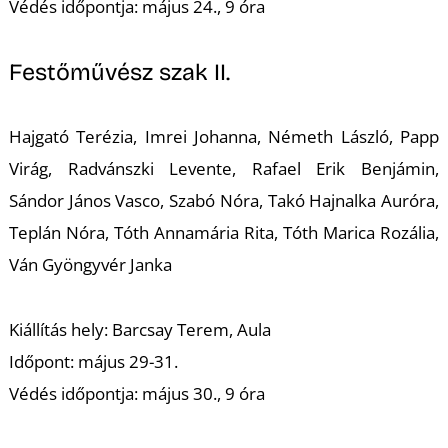
T
Védés időpontja: május 24., 9 óra
Festőművész szak II.
Hajgató Terézia, Imrei Johanna, Németh László, Papp
Virág, Radvánszki Levente, Rafael Erik Benjámin,
Sándor János Vasco, Szabó Nóra, Takó Hajnalka Auróra,
A
Teplán Nóra, Tóth Annamária Rita, Tóth Marica Rozália,
Ván Gyöngyvér Janka
Kiállítás hely: Barcsay Terem, Aula
Időpont: május 29-31.
Védés időpontja: május 30., 9 óra