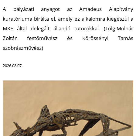
K
A pályázati anyagot az Amadeus Alapítvány
kuratóriuma bírálta el, amely ez alkalomra kiegészül a
MKE által delegált állandó tutorokkal. (Tölg-Molnár
Zoltán festõművész és Körössényi Tamás
szobrászművész)
2026.08.07.