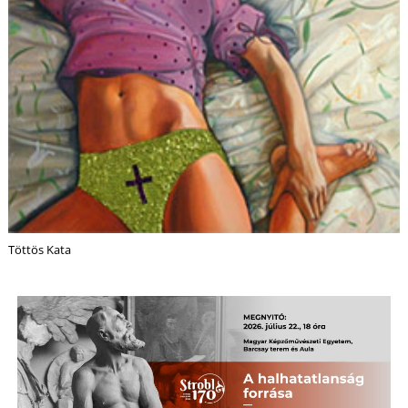
S
Töttös Kata