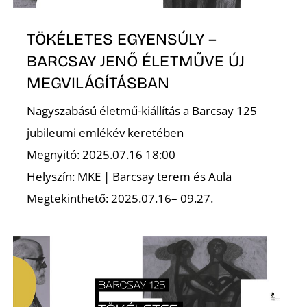
K
TÖKÉLETES EGYENSÚLY –
BARCSAY JENŐ ÉLETMŰVE ÚJ
MEGVILÁGÍTÁSBAN
Nagyszabású életmű-kiállítás a Barcsay 125
jubileumi emlékév keretében
Megnyitó: 2025.07.16 18:00
Helyszín: MKE | Barcsay terem és Aula
Megtekinthető: 2025.07.16– 09.27.