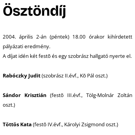
A
Ösztöndíj
2004. április 2-án (péntek) 18.00 órakor kihírdetett
pályázati eredmény.
A díjat idén két festõ és egy szobrász hallgató nyerte el.
Rabóczky Judit
(szobrász II.évf., Kõ Pál oszt.)
Sándor Krisztián
(festõ III.évf., Tölg-Molnár Zoltán
oszt.)
Töttös Kata
(festõ IV.évf., Károlyi Zsigmond oszt.)