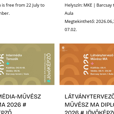
is free from 22 July to
Helyszín: MKE | Barcsay 
mber.
Aula
Megtekinthető: 2026.06,
07.02.
MÉDIA-MŰVÉSZ
LÁTVÁNYTERVEZ
A 2026 #
MŰVÉSZ MA DIP
ÉPZŐ
2026 # JÖVŐKÉPZ