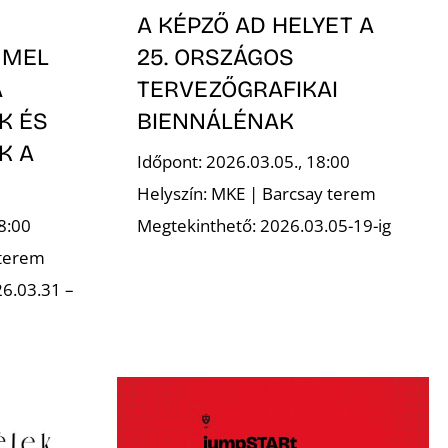
A KÉPZŐ AD HELYET A
MMEL
25. ORSZÁGOS
A
TERVEZŐGRAFIKAI
K ÉS
BIENNÁLÉNAK
K A
Időpont: 2026.03.05., 18:00
Helyszín: MKE | Barcsay terem
8:00
Megtekinthető: 2026.03.05-19-ig
 terem
6.03.31 –