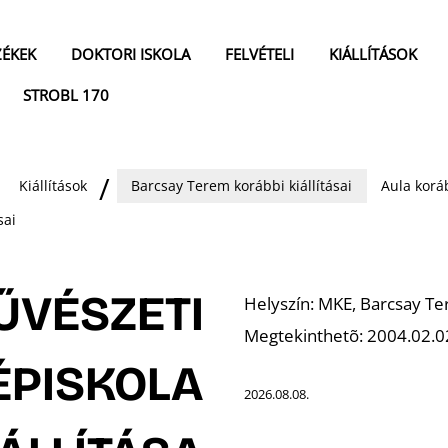
ZÉKEK
DOKTORI ISKOLA
FELVÉTELI
KIÁLLÍTÁSOK
STROBL 170
Kiállítások
Barcsay Terem korábbi kiállításai
Aula koráb
sai
ŰVÉSZETI
Helyszín
: MKE, Barcsay Te
Megtekinthetõ
: 2004.02.02
ÉPISKOLA
2026.08.08.