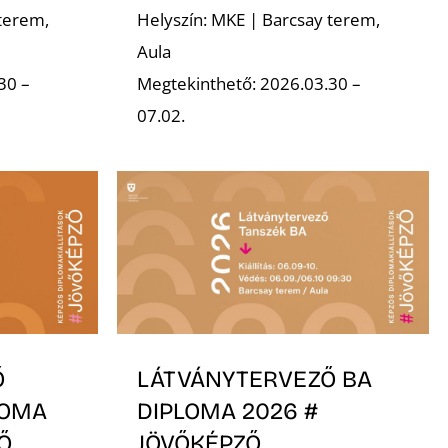
terem,
Helyszín: MKE | Barcsay terem,
Aula
30 –
Megtekinthető: 2026.03.30 –
07.02.
Ő
LÁTVÁNYTERVEZŐ BA
LOMA
DIPLOMA 2026 #
Ő
JÖVŐKÉPZŐ