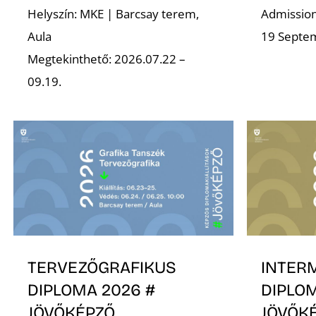
Helyszín: MKE | Barcsay terem,
Admission 
Aula
19 Septe
Megtekinthető: 2026.07.22 –
09.19.
TERVEZŐGRAFIKUS
INTER
DIPLOMA 2026 #
DIPLOM
JÖVŐKÉPZŐ
JÖVŐK