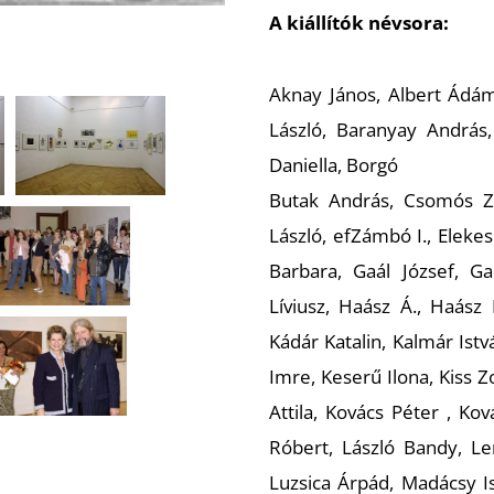
A kiállítók névsora:
Aknay János, Albert Ádám
László, Baranyay András,
Daniella, Borgó
Butak András, Csomós Zo
László, efZámbó I., Elekes
Barbara, Gaál József, G
Líviusz, Haász Á., Haász
Kádár Katalin, Kalmár Ist
Imre, Keserű Ilona, Kiss Z
Attila, Kovács Péter , Ko
Róbert, László Bandy, Le
Luzsica Árpád, Madácsy I