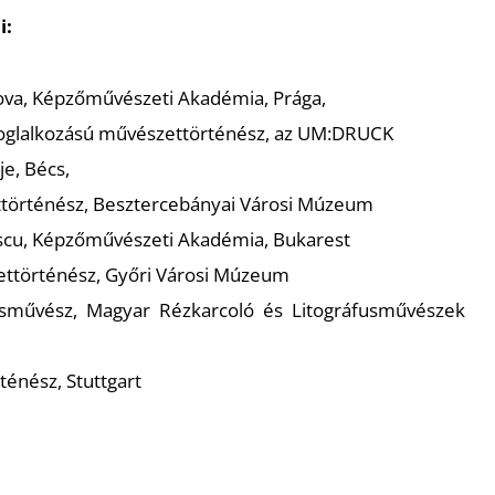
i:
ova, Képzőművészeti Akadémia, Prága,
dfoglalkozású művészettörténész, az UM:DRUCK
je, Bécs,
történész, Besztercebányai Városi Múzeum
escu, Képzőművészeti Akadémia, Bukarest
zettörténész, Győri Városi Múzeum
kusművész, Magyar Rézkarcoló és Litográfusművészek
ténész, Stuttgart