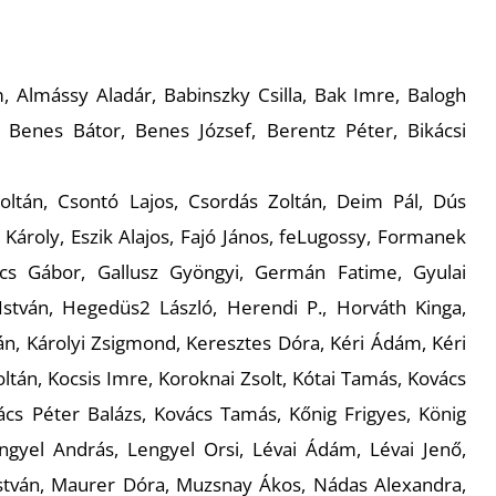
, Almássy Aladár, Babinszky Csilla, Bak Imre, Balogh
 Benes Bátor, Benes József, Berentz Péter, Bikácsi
ltán, Csontó Lajos, Csordás Zoltán, Deim Pál, Dús
 Károly, Eszik Alajos, Fajó János, feLugossy, Formanek
acs Gábor, Gallusz Gyöngyi, Germán Fatime, Gyulai
 István, Hegedüs2 László, Herendi P., Horváth Kinga,
ván, Károlyi Zsigmond, Keresztes Dóra, Kéri Ádám, Kéri
oltán, Kocsis Imre, Koroknai Zsolt, Kótai Tamás, Kovács
vács Péter Balázs, Kovács Tamás, Kőnig Frigyes, König
ngyel András, Lengyel Orsi, Lévai Ádám, Lévai Jenő,
stván, Maurer Dóra, Muzsnay Ákos, Nádas Alexandra,