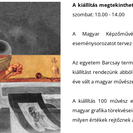
A kiállítás megtekinthe
szombat: 10.00 - 14.00
A Magyar Képzőművés
eseménysorozatot tervez
Az egyetem Barcsay ter
kiállítást rendezünk abb
éve vált a magyar művésze
A kiállítás 100 művész e
magyar grafika törekvéseir
milyen értékek rejtőznek 