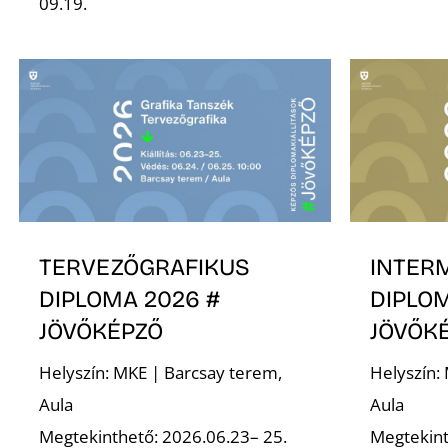
09.19.
TERVEZŐGRAFIKUS
INTER
DIPLOMA 2026 #
DIPLOM
JÖVŐKÉPZŐ
JÖVŐK
Helyszín: MKE | Barcsay terem,
Helyszín:
Aula
Aula
Megtekinthető: 2026.06.23– 25.
Megtekint