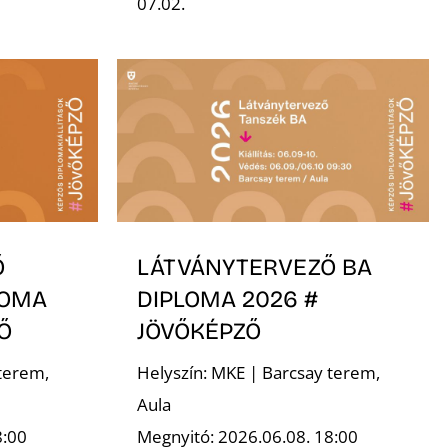
07.02.
Ő
LÁTVÁNYTERVEZŐ BA
LOMA
DIPLOMA 2026 #
Ő
JÖVŐKÉPZŐ
terem,
Helyszín: MKE | Barcsay terem,
Aula
8:00
Megnyitó: 2026.06.08. 18:00