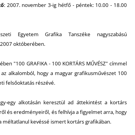
tő
: 2007. november 3-ig hétfő - péntek: 10.00 - 18.00
zeti Egyetem Grafika Tanszéke nagyszabású
 2007 októberében.
mében "100 GRAFIKA - 100 KORTÁRS MŰVÉSZ" címmel
ól az alkalomból, hogy a magyar grafikusművészet 100
ti felsőoktatás részévé.
gy-egy alkotásán keresztül ad áttekintést a kortárs
ől és eredményeiről, és felhívja a figyelmet arra, hogy
a méltatlanul kevéssé ismert kortárs grafikában.