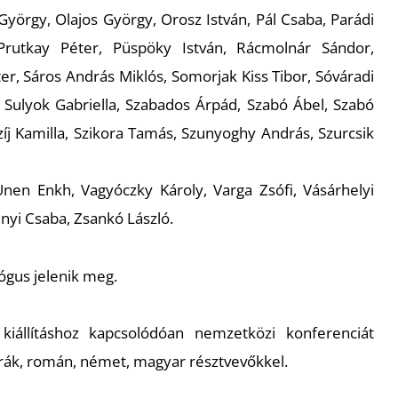
örgy, Olajos György, Orosz István, Pál Csaba, Parádi
Prutkay Péter, Püspöky István, Rácmolnár Sándor,
er, Sáros András Miklós, Somorjak Kiss Tibor, Sóváradi
r, Sulyok Gabriella, Szabados Árpád, Szabó Ábel, Szabó
j Kamilla, Szikora Tamás, Szunyoghy András, Szurcsik
 Unen Enkh, Vagyóczky Károly, Varga Zsófi, Vásárhelyi
nyi Csaba, Zsankó László.
lógus jelenik meg.
iállításhoz kapcsolódóan nemzetközi konferenciát
ztrák, román, német, magyar résztvevőkkel.