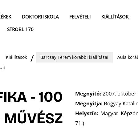
ZÉKEK
DOKTORI ISKOLA
FELVÉTELI
KIÁLLÍTÁSOK
STROBL 170
Kiállítások
Barcsay Terem korábbi kiállításai
Aula koráb
sai
IKA - 100
Megnyitó:
2007. október 
Megnyitja:
Bogyay Katalin
 MŰVÉSZ
Helyszín:
Magyar Képzőmű
71.)