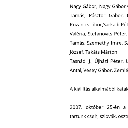
Nagy Gábor, Nagy Gábor Gy
Tamás, Pásztor Gábor, 
Rozanics Tibor,Sarkadi Pét
Valéria, Stefanovits Péte
Tamás, Szemethy Imre, Szí
József, Takáts Márton
Tasnádi J., Újházi Péter,
Antal, Vésey Gábor, Zemlé
A kiállítás alkalmából kata
2007. október 25-én a k
tartunk cseh, szlovák, os