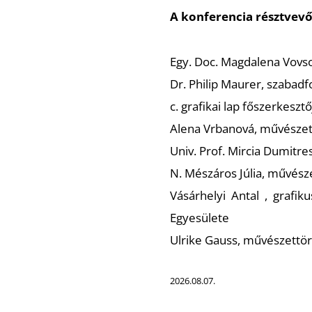
A konferencia résztvevő
Egy. Doc. Magdalena Vovs
Dr. Philip Maurer, szaba
c. grafikai lap főszerkesztő
Alena Vrbanová, művészet
Univ. Prof. Mircia Dumitr
N. Mészáros Júlia, művés
Vásárhelyi Antal , grafi
Egyesülete
Ulrike Gauss, művészettör
2026.08.07.