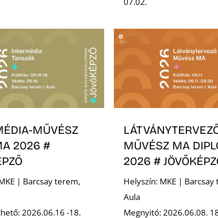
07.02.
MÉDIA-MŰVÉSZ
LÁTVÁNYTERVEZ
A 2026 #
MŰVÉSZ MA DIP
ÉPZŐ
2026 # JÖVŐKÉPZ
 MKE | Barcsay terem,
Helyszín: MKE | Barcsay 
Aula
hető: 2026.06.16 -18.
Megnyitó: 2026.06.08. 1