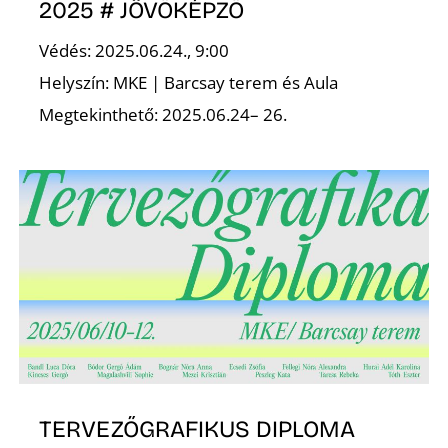
E
2025 # JÖVŐKÉPZŐ
Védés: 2025.06.24., 9:00
Helyszín: MKE | Barcsay terem és Aula
Megtekinthető: 2025.06.24– 26.
K
TERVEZŐGRAFIKUS DIPLOMA