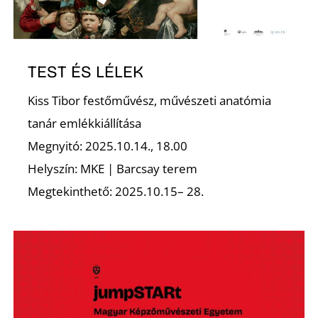
T
TEST ÉS LÉLEK
Kiss Tibor festőművész, művészeti anatómia
tanár emlékkiállítása
Megnyitó: 2025.10.14., 18.00
A
Helyszín: MKE | Barcsay terem
Megtekinthető: 2025.10.15– 28.