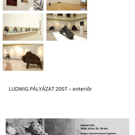
U
Á
LUDWIG PÁLYÁZAT 2007 – enteriőr