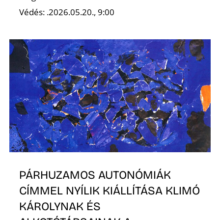
Védés: .2026.05.20., 9:00
R
PÁRHUZAMOS AUTONÓMIÁK
CÍMMEL NYÍLIK KIÁLLÍTÁSA KLIMÓ
KÁROLYNAK ÉS