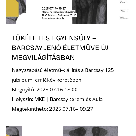
S
TÖKÉLETES EGYENSÚLY –
BARCSAY JENŐ ÉLETMŰVE ÚJ
MEGVILÁGÍTÁSBAN
Nagyszabású életmű-kiállítás a Barcsay 125
jubileumi emlékév keretében
Megnyitó: 2025.07.16 18:00
Helyszín: MKE | Barcsay terem és Aula
Megtekinthető: 2025.07.16– 09.27.